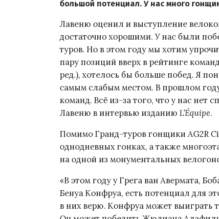
большой потенциал. У нас много гонщик
Лавеню оценил и выступление велоком
достаточно хорошими. У нас были побе
туров. Но в этом году мы хотим упроч
пару позиций вверх в рейтинге команд
ред.), хотелось бы больше побед. Я п
самым слабым местом. В прошлом году и
команд. Всё из-за того, что у нас нет
Лавеню в интервью изданию
L’Équipe
.
Помимо Гранд-туров гонщики AG2R Cit
однодневных гонках, а также многоэт
на одной из монументальных велогон
«В этом году у Грега ван Авермата, Бо
Бенуа Конфруа, есть потенциал для эт
в них верю. Конфруа может выиграть та
Он может победить Жюлиана Алафилипп