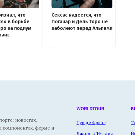
ризнал, что
Сексас надеется, что
я» в борьбе
Погачар и Дель Торо не
оро за подиум
заболеют перед Альпами
ранс
WORLDTOUR
В
орте: новостях,
Тур де Франс
Т
и компонентах, форме и
Джиро д'Италия
Й