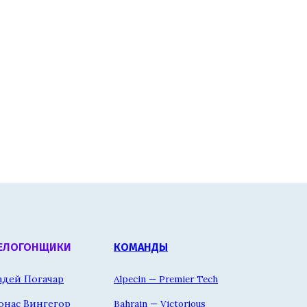
ЕЛОГОНЩИКИ
КОМАНДЫ
адей Погачар
Alpecin — Premier Tech
онас Вингегор
Bahrain — Victorious