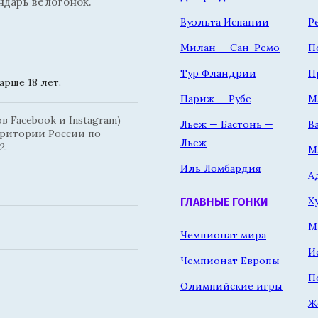
ндарь велогонок.
Вуэльта Испании
Р
Милан — Сан-Ремо
П
Тур Фландрии
П
рше 18 лет.
Париж — Рубе
М
 Facebook и Instagram)
Льеж — Бастонь —
В
рритории России по
Льеж
2.
М
Иль Ломбардия
А
Х
ГЛАВНЫЕ ГОНКИ
М
Чемпионат мира
И
Чемпионат Европы
П
Олимпийские игры
Ж