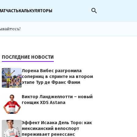
search
МАТЧАСТЬ
КАЛЬКУЛЯТОРЫ
ывайтесь!
ПОСЛЕДНИЕ НОВОСТИ
Лорена Вибес разгромила
соперниц в спринте на втором
этапе Тур де Франс Фамм
Виктор Ланджеллотти – новый
гонщик XDS Astana
Эффект Исаака Дель Торо: как
мексиканский велоспорт
переживает ренессанс