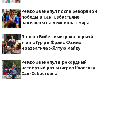
Ремко Эвенепул после рекордной
победы в Сан-Себастьяне
нацелился на чемпионат мира
Лорена Вибес выиграла первый
этап «Тур де Франс Фамм»
и захватила жёлтую майку
Ремко Эвенепул в рекордный
четвёртый раз выиграл Классику
Сан-Себастьяна