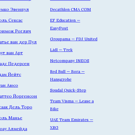
емко Эвенпул
Decathlon CMA CGM
оль Сексас
EF Education —
EasyPost
римож Роглич
Groupama — FDJ United
атье ван дер Пул
Lidl — Trek
аут ван Арт
Netcompany INEOS
адс Педерсен
Red Bull — Bora —
дам Йейтс
Hansgrohe
уан Аюсо
Soudal Quick-Step
аттео Йоргенсон
Team Visma — Lease a
саак Дель Торо
Bike
оль Манье
UAE Team Emirates —
XRG
оау Алмейда