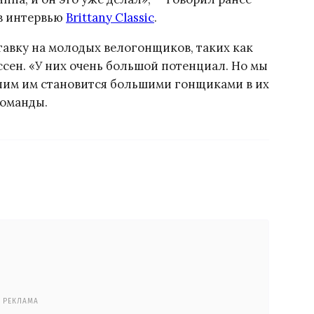
в интервью
Brittany Classic
.
тавку на молодых велогонщиков, таких как
сен. «У них очень большой потенциал. Но мы
волим им становится большими гонщиками в их
команды.
РЕКЛАМА