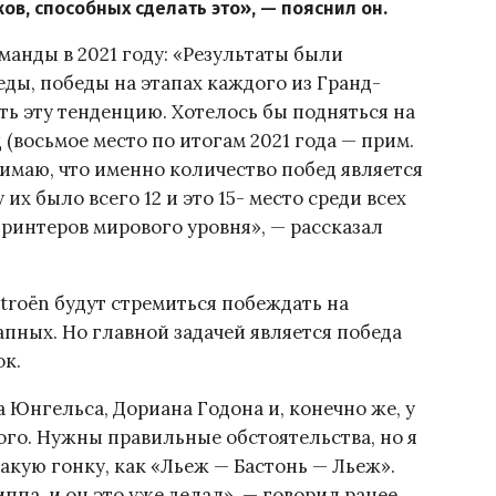
ов, способных сделать это», — пояснил он.
анды в 2021 году: «Результаты были
ды, победы на этапах каждого из Гранд-
ить эту тенденцию. Хотелось бы подняться на
 (восьмое место по итогам 2021 года — прим.
онимаю, что именно количество побед является
х было всего 12 и это 15- место среди всех
 спринтеров мирового уровня», — рассказал
roën будут стремиться побеждать на
апных. Но главной задачей является победа
ок.
ба Юнгельса, Дориана Годона и, конечно же, у
ого. Нужны правильные обстоятельства, но я
кую ​​гонку, как «Льеж — Бастонь — Льеж».
а, и он это уже делал», — говорил ранее