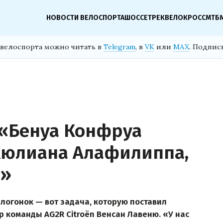
НОВОСТИ ВЕЛОСПОРТА
ШОССЕ
ТРЕК
ВЕЛОКРОСС
МТБ
велоспорта можно читать в
Telegram
, в
VK
или
MAX
. Подпис
: «Бенуа Конфруа
Жюлиана Алафилиппа,
л»
логонок — вот задача, которую поставил
команды AG2R Citroën Венсан Лавеню. «У нас