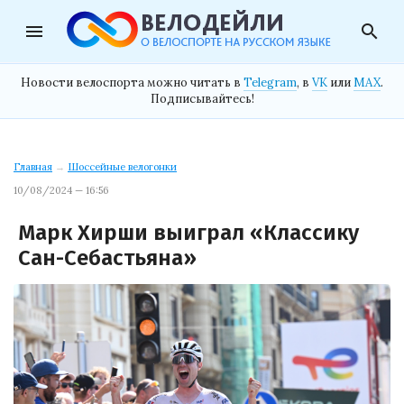
menu
search
Новости велоспорта можно читать в
Telegram
, в
VK
или
MAX
.
Подписывайтесь!
Главная
→
Шоссейные велогонки
10/08/2024 — 16:56
Марк Хирши выиграл «Классику
Сан-Себастьяна»