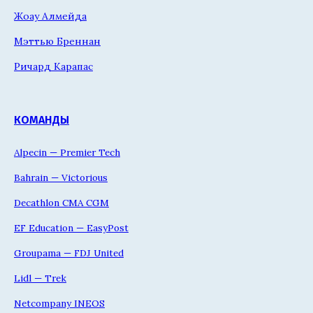
Жоау Алмейда
Мэттью Бреннан
Ричард Карапас
КОМАНДЫ
Alpecin — Premier Tech
Bahrain — Victorious
Decathlon CMA CGM
EF Education — EasyPost
Groupama — FDJ United
Lidl — Trek
Netcompany INEOS