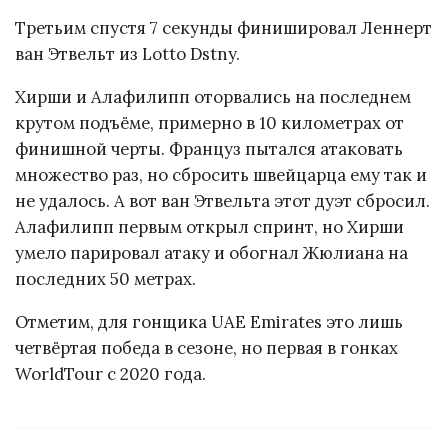
Третьим спустя 7 секунды финишировал Леннерт
ван Этвельт из Lotto Dstny.
Хирши и Алафилипп оторвались на последнем
крутом подъёме, примерно в 10 километрах от
финишной черты. Француз пытался атаковать
множество раз, но сбросить швейцарца ему так и
не удалось. А вот ван Этвельта этот дуэт сбросил.
Алафилипп первым открыл спринт, но Хирши
умело парировал атаку и обогнал Жюлиана на
последних 50 метрах.
Отметим, для гонщика UAE Emirates это лишь
четвёртая победа в сезоне, но первая в гонках
WorldTour с 2020 года.