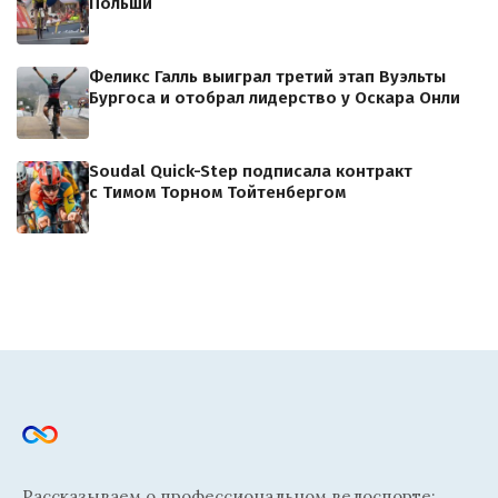
Польши
Феликс Галль выиграл третий этап Вуэльты
Бургоса и отобрал лидерство у Оскара Онли
Soudal Quick-Step подписала контракт
с Тимом Торном Тойтенбергом
Рассказываем о профессиональном велоспорте: