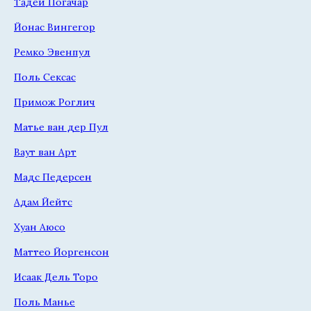
Тадей Погачар
Йонас Вингегор
Ремко Эвенпул
Поль Сексас
Примож Роглич
Матье ван дер Пул
Ваут ван Арт
Мадс Педерсен
Адам Йейтс
Хуан Аюсо
Маттео Йоргенсон
Исаак Дель Торо
Поль Манье