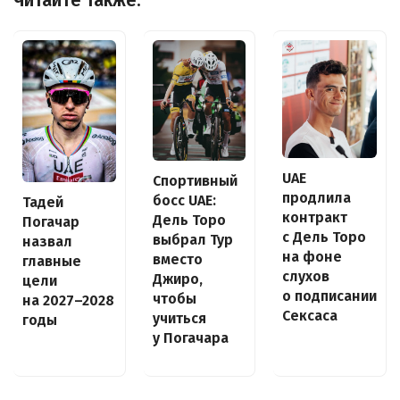
Читайте также:
UAE
Спортивный
продлила
босс UAE:
Тадей
контракт
Дель Торо
Погачар
с Дель Торо
выбрал Тур
назвал
на фоне
вместо
главные
слухов
Джиро,
цели
о подписании
чтобы
на 2027–2028
Сексаса
учиться
годы
у Погачара