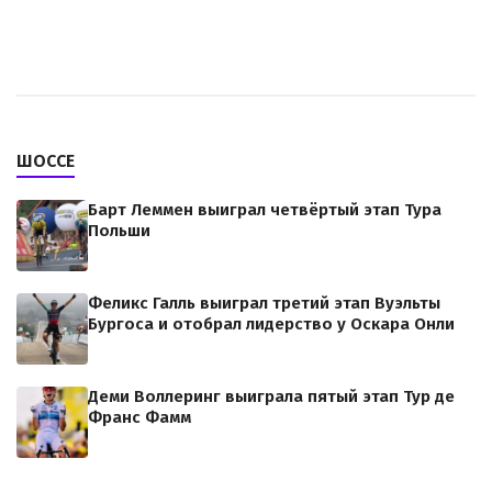
ШОССЕ
Барт Леммен выиграл четвёртый этап Тура
Польши
Феликс Галль выиграл третий этап Вуэльты
Бургоса и отобрал лидерство у Оскара Онли
Деми Воллеринг выиграла пятый этап Тур де
Франс Фамм