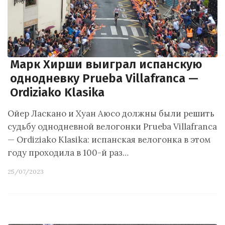
Марк Хирши выиграл испанскую
однодневку Prueba Villafranca —
Ordiziako Klasika
Ойер Ласкано и Хуан Аюсо должны были решить
судьбу однодневной велогонки Prueba Villafranca
— Ordiziako Klasika: испанская велогонка в этом
году проходила в 100-й раз…
25/07/2023