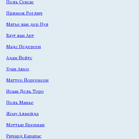
Поль Сексас
Примож Роглич
Матье ван дер Пул
Ваут ван Арт
Мадс Педерсен
Адам Йейтс
Хуан Аюсо
Маттео Йоргенсон
Исаак Дель Торо
Поль Манье
Жоау Алмейда
Мэттью Бреннан
Ричард Карапас