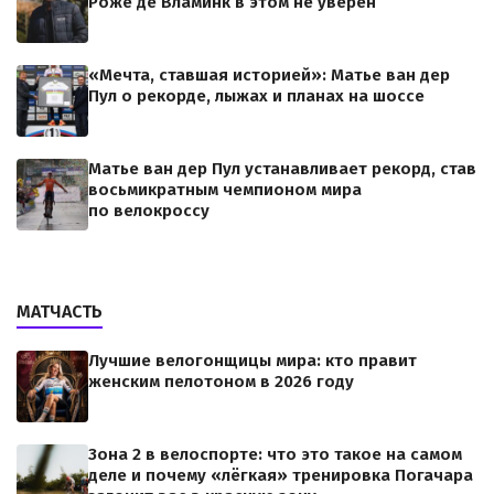
Роже де Вламинк в этом не уверен
«Мечта, ставшая историей»: Матье ван дер
Пул о рекорде, лыжах и планах на шоссе
Матье ван дер Пул устанавливает рекорд, став
восьмикратным чемпионом мира
по велокроссу
МАТЧАСТЬ
Лучшие велогонщицы мира: кто правит
женским пелотоном в 2026 году
Зона 2 в велоспорте: что это такое на самом
деле и почему «лёгкая» тренировка Погачара