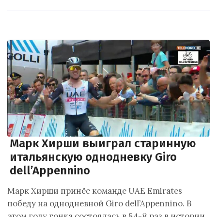
Марк Хирши выиграл старинную
итальянскую однодневку Giro
dell’Appennino
Марк Хирши принёс команде UAE Emirates
победу на однодневной Giro dell’Appennino. В
этом году гонка состоялась в 84-й раз в истории.