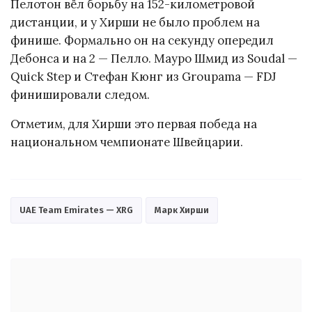
Пелотон вёл борьбу на 152-километровой
дистанции, и у Хирши не было проблем на
финише. Формально он на секунду опередил
Дебонса и на 2 — Пелло. Мауро Шмид из Soudal —
Quick Step и Стефан Кюнг из Groupama — FDJ
финишировали следом.
Отметим, для Хирши это первая победа на
национальном чемпионате Швейцарии.
UAE Team Emirates — XRG
Марк Хирши