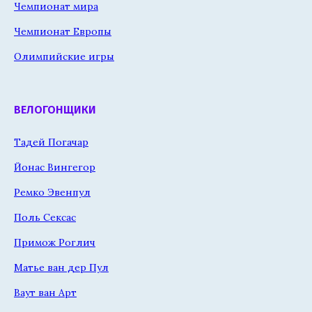
Чемпионат мира
Чемпионат Европы
Олимпийские игры
ВЕЛОГОНЩИКИ
Тадей Погачар
Йонас Вингегор
Ремко Эвенпул
Поль Сексас
Примож Роглич
Матье ван дер Пул
Ваут ван Арт