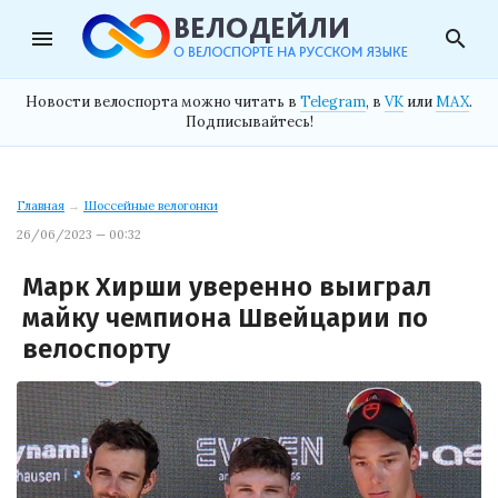
menu
search
Новости велоспорта можно читать в
Telegram
, в
VK
или
MAX
.
Подписывайтесь!
Главная
→
Шоссейные велогонки
26/06/2023 — 00:32
Марк Хирши уверенно выиграл
майку чемпиона Швейцарии по
велоспорту