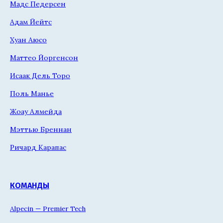
Мадс Педерсен
Адам Йейтс
Хуан Аюсо
Маттео Йоргенсон
Исаак Дель Торо
Поль Манье
Жоау Алмейда
Мэттью Бреннан
Ричард Карапас
КОМАНДЫ
Alpecin — Premier Tech