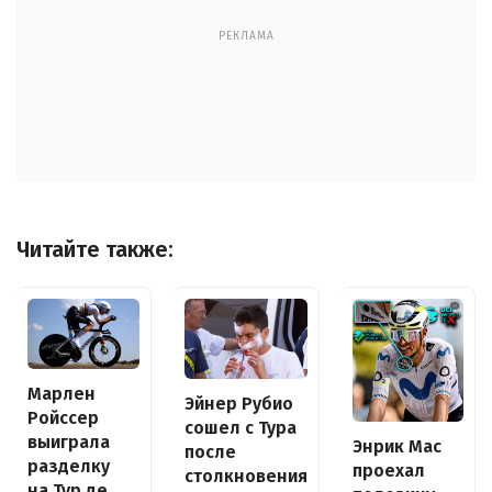
РЕКЛАМА
Читайте также:
Марлен
Эйнер Рубио
Ройссер
сошел с Тура
выиграла
Энрик Мас
после
разделку
проехал
столкновения
на Тур де