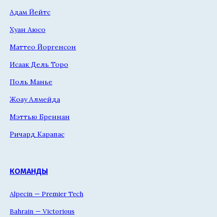
Адам Йейтс
Хуан Аюсо
Маттео Йоргенсон
Исаак Дель Торо
Поль Манье
Жоау Алмейда
Мэттью Бреннан
Ричард Карапас
КОМАНДЫ
Alpecin — Premier Tech
Bahrain — Victorious