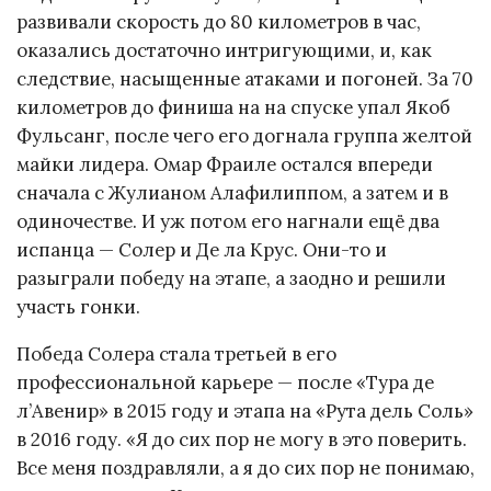
развивали скорость до 80 километров в час,
оказались достаточно интригующими, и, как
следствие, насыщенные атаками и погоней. За 70
километров до финиша на на спуске упал Якоб
Фульсанг, после чего его догнала группа желтой
майки лидера. Омар Фраиле остался впереди
сначала с Жулианом Алафилиппом, а затем и в
одиночестве. И уж потом его нагнали ещё два
испанца — Солер и Де ла Крус. Они-то и
разыграли победу на этапе, а заодно и решили
участь гонки.
Победа Солера стала третьей в его
профессиональной карьере — после «Тура де
л’Авенир» в 2015 году и этапа на «Рута дель Соль»
в 2016 году. «Я до сих пор не могу в это поверить.
Все меня поздравляли, а я до сих пор не понимаю,