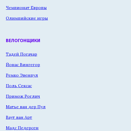
Чемпионат Европы
Олимпийские игры
ВЕЛОГОНЩИКИ
Тадей Погачар
Йонас Вингегор
Ремко Эвенпул
Поль Сексас
Примож Роглич
Матье ван дер Пул
Ваут ван Арт
Мадс Педерсен