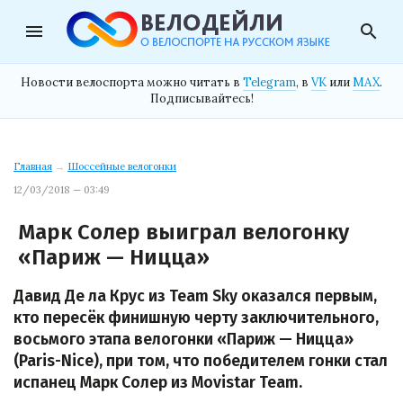
menu
search
Новости велоспорта можно читать в
Telegram
, в
VK
или
MAX
.
Подписывайтесь!
Главная
→
Шоссейные велогонки
12/03/2018 — 03:49
Марк Солер выиграл велогонку
«Париж — Ницца»
Давид Де ла Крус из Team Sky оказался первым,
кто пересёк финишную черту заключительного,
восьмого этапа велогонки «Париж — Ницца»
(Paris-Nice), при том, что победителем гонки стал
испанец Марк Солер из Movistar Team.