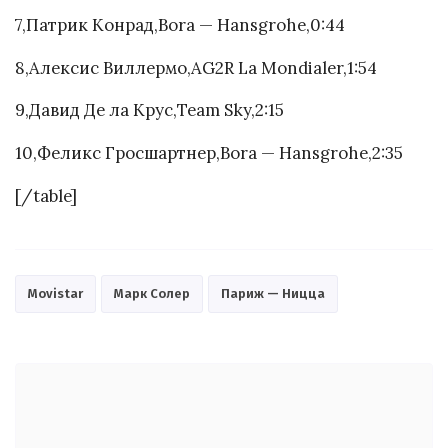
7,Патрик Конрад,Bora — Hansgrohe,0:44
8,Алексис Виллермо,AG2R La Mondialer,1:54
9,Давид Де ла Крус,Team Sky,2:15
10,Феликс Гросшартнер,Bora — Hansgrohe,2:35
[/table]
Movistar
Марк Солер
Париж — Ницца