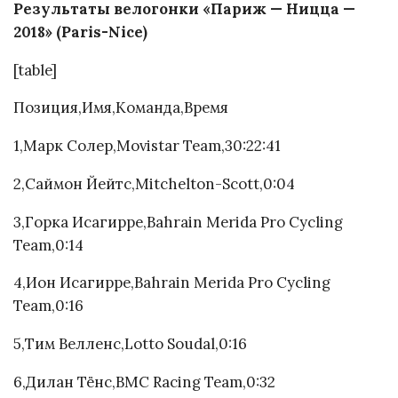
Результаты велогонки «Париж — Ницца —
2018» (Paris-Nice)
[table]
Позиция,Имя,Команда,Время
1,Марк Солер,Movistar Team,30:22:41
2,Саймон Йейтс,Mitchelton-Scott,0:04
3,Горка Исагирре,Bahrain Merida Pro Cycling
Team,0:14
4,Ион Исагирре,Bahrain Merida Pro Cycling
Team,0:16
5,Тим Велленс,Lotto Soudal,0:16
6,Дилан Тёнс,BMC Racing Team,0:32