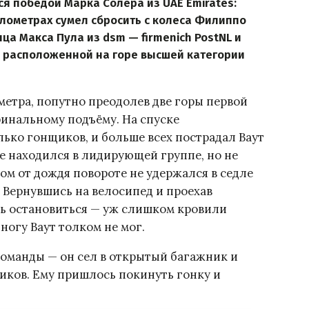
я победой Марка Солера из UAE Emirates:
лометрах сумел сбросить с колеса Филиппо
нца Макса Пула из dsm — firmenich PostNL и
 расположенной на горе высшей категории
метра, попутно преодолев две горы первой
финальному подъёму. На спуске
ько гонщиков, и больше всех пострадал Ваут
ike находился в лидирующей группе, но не
ом от дождя повороте не удержался в седле
. Вернувшись на велосипед и проехав
ь остановиться — уж слишком кровили
ногу Ваут толком не мог.
 команды — он сел в открытый багажник и
диков. Ему пришлось покинуть гонку и