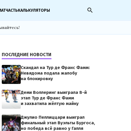
search
МАТЧАСТЬ
КАЛЬКУЛЯТОРЫ
ывайтесь!
ПОСЛЕДНИЕ НОВОСТИ
Скандал на Тур де Франс Фамм:
Невядома подала жалобу
на блокировку
Деми Воллеринг выиграла 8-й
этап Тур де Франс Фамм
и захватила жёлтую майку
Джулио Пеллиццари выиграл
финальный этап Вуэльты Бургоса,
но победа всё равно у Галля