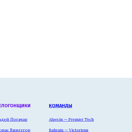
ЕЛОГОНЩИКИ
КОМАНДЫ
адей Погачар
Alpecin — Premier Tech
онас Вингегор
Bahrain — Victorious