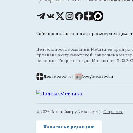
Сайт предназначен для просмотра лицам ста
Деятельность компании Meta (и её продуктов
признана экстремистской, запрещена на те
решению Тверского суда Москвы от 21.03.202
Дзен.Новости
|
Google.Новости
© 2026 Велодейли.ру (velodaily.ru) |
О проекте
Написать в редакцию