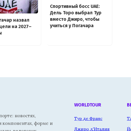
Спортивный босс UAE:
Дель Торо выбрал Тур
вместо Джиро, чтобы
гачар назвал
учиться у Погачара
цели на 2027–
ы
WORLDTOUR
В
орте: новостях,
Тур де Франс
Т
и компонентах, форме и
Джиро д'Италия
Й
ндарь велогонок.