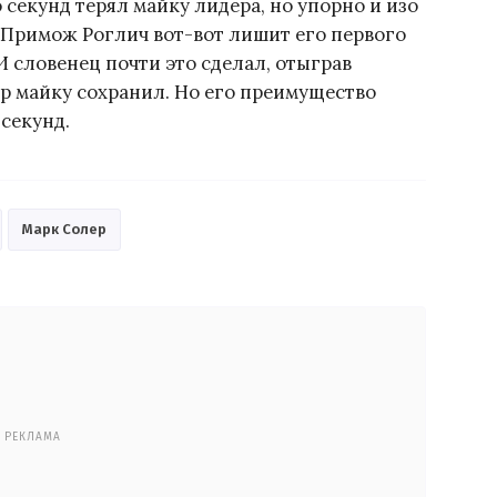
 секунд терял майку лидера, но упорно и изо
о Примож Роглич вот-вот лишит его первого
И словенец почти это сделал, отыграв
ор майку сохранил. Но его преимущество
секунд.
Марк Солер
РЕКЛАМА