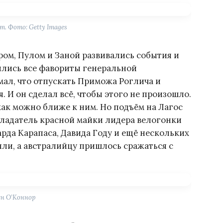
т. Фото: Getty Images
ом, Пулом и Заной развивались события и
дились все фавориты генеральной
ал, что отпускать Приможа Роглича и
. И он сделал всё, чтобы этого не произошло.
как можно ближе к ним. Но подъём на Лагос
бладатель красной майки лидера велогонки
чарда Карапаса, Давида Году и ещё нескольких
ли, а австралийцу пришлось сражаться с
ен О’Коннор