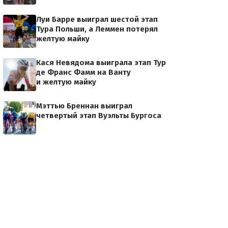
Луи Барре выиграл шестой этап
Тура Польши, а Леммен потерял
желтую майку
Кася Невядома выиграла этап Тур
де Франс Фамм на Ванту
и желтую майку
Мэттью Бреннан выиграл
четвертый этап Вуэльты Бургоса