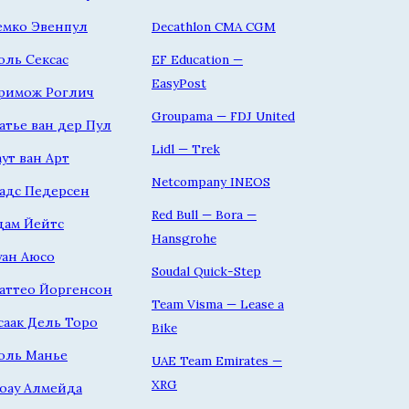
емко Эвенпул
Decathlon CMA CGM
оль Сексас
EF Education —
EasyPost
римож Роглич
Groupama — FDJ United
атье ван дер Пул
Lidl — Trek
аут ван Арт
Netcompany INEOS
адс Педерсен
Red Bull — Bora —
дам Йейтс
Hansgrohe
уан Аюсо
Soudal Quick-Step
аттео Йоргенсон
Team Visma — Lease a
саак Дель Торо
Bike
оль Манье
UAE Team Emirates —
XRG
оау Алмейда