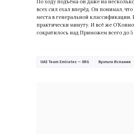
По ходу подъёма он даже на несколько
всех сил ехал вперёд. Он понимал, чт
места в генеральной классификации. 
практически минуту. И всё же О’Конн
сократилось над Приможем всего до 5 
UAE Team Emirates — XRG
Вуэльта Испании