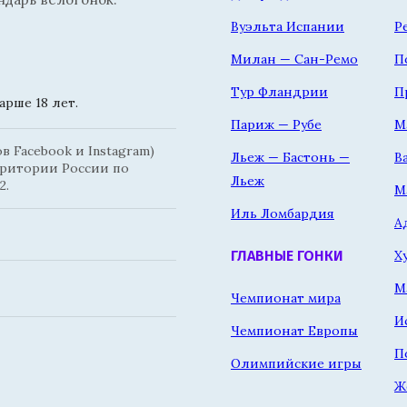
Вуэльта Испании
Р
Милан — Сан-Ремо
П
Тур Фландрии
П
рше 18 лет.
Париж — Рубе
М
 Facebook и Instagram)
Льеж — Бастонь —
В
рритории России по
Льеж
2.
М
Иль Ломбардия
А
Х
ГЛАВНЫЕ ГОНКИ
М
Чемпионат мира
И
Чемпионат Европы
П
Олимпийские игры
Ж