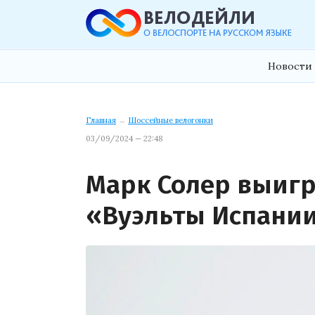
Новости 
Главная
→
Шоссейные велогонки
03/09/2024 — 22:48
Марк Солер выигр
«Вуэльты Испани