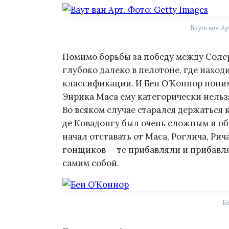
Ваут ван Ар
Помимо борьбы за победу между Солер
глубоко далеко в пелотоне, где нахо
классификации. И Бен О’Коннор поним
Энрика Маса ему категорически нельзя
Во всяком случае старался держаться 
де Ковадонгу был очень сложным и о
начал отставать от Маса, Роглича, Ри
гонщиков — те прибавляли и прибавля
самим собой.
Б