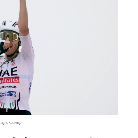
арк Солер