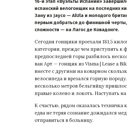
16-й этап «Вуэльты Испании» завершилс
испанский велогонщик на последних ки
Зану из Jayco — AlUla и молодого брита
первым добраться до финишной черты,
сложности — на Лагос де Ковадонге.
Сегодня гонщики проехали 181,5 кило
категории, прежде чем приступить к 
предпоследней горы разбилось нескол
ван Арт — гонщик из Visma | Lease a B
вместе с другими на коварном скользк
велосипеда и врезался горную породу
несколько метров бельгийцу пришлос
правые колено и локоть. Наступать на 
К счастью, рядом оказалась техничка
едва не теряя сознание дожидался ме
отправиться в больницу.