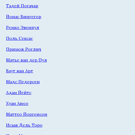
Тадей Погачар
Йонас Вингегор
Ремко Эвенпул
Поль Сексас
Примож Роглич
Матье ван дер Пул
Ваут ван Арт
Мадс Педерсен
Адам Йейтс
Хуан Аюсо
Маттео Йоргенсон
Исаак Дель Торо