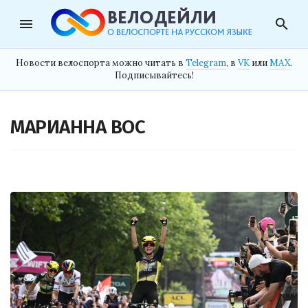
menu
search
Новости велоспорта можно читать в
Telegram
, в
VK
или
MAX
.
Подписывайтесь!
МАРИАННА ВОС