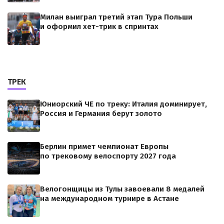
Милан выиграл третий этап Тура Польши
и оформил хет-трик в спринтах
ТРЕК
Юниорский ЧЕ по треку: Италия доминирует,
Россия и Германия берут золото
Берлин примет чемпионат Европы
по трековому велоспорту 2027 года
Велогонщицы из Тулы завоевали 8 медалей
на международном турнире в Астане