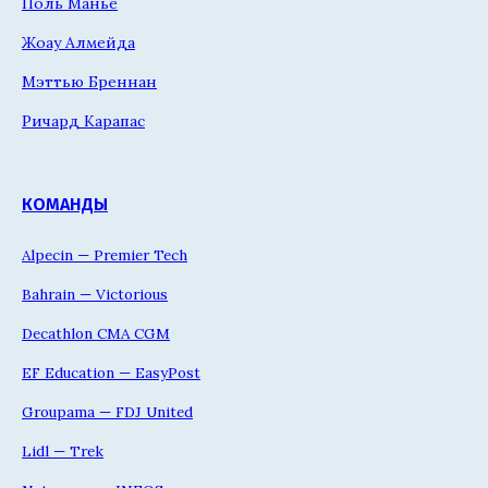
Поль Манье
Жоау Алмейда
Мэттью Бреннан
Ричард Карапас
КОМАНДЫ
Alpecin — Premier Tech
Bahrain — Victorious
Decathlon CMA CGM
EF Education — EasyPost
Groupama — FDJ United
Lidl — Trek