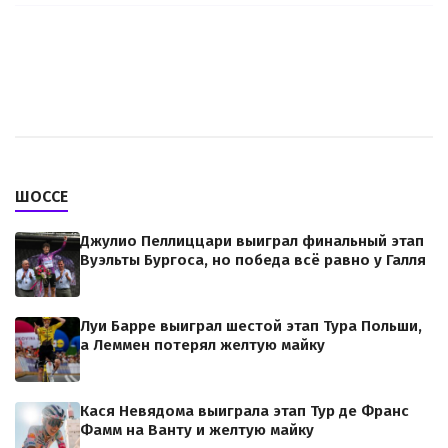
ШОССЕ
Джулио Пеллиццари выиграл финальный этап
Вуэльты Бургоса, но победа всё равно у Галля
Луи Барре выиграл шестой этап Тура Польши,
а Леммен потерял желтую майку
Кася Невядома выиграла этап Тур де Франс
Фамм на Ванту и желтую майку