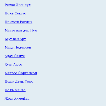
Ремко Эвенпул
Поль Сексас
Примож Роглич
Матье ван дер Пул
Ваут ван Арт
Мадс Педерсен
Адам Йейтс
Хуан Аюсо
Маттео Йоргенсон
Исаак Дель Торо
Поль Манье
Жоау Алмейда