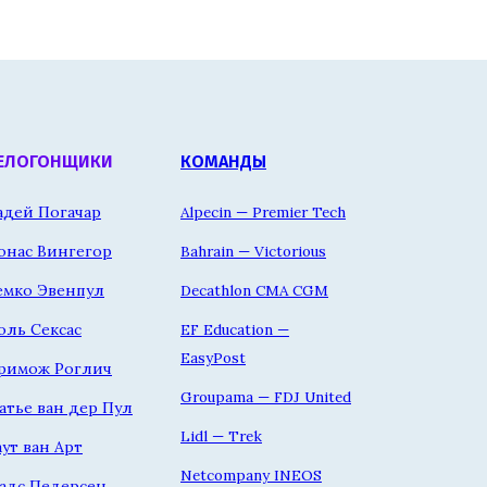
ЕЛОГОНЩИКИ
КОМАНДЫ
адей Погачар
Alpecin — Premier Tech
онас Вингегор
Bahrain — Victorious
емко Эвенпул
Decathlon CMA CGM
оль Сексас
EF Education —
EasyPost
римож Роглич
Groupama — FDJ United
атье ван дер Пул
Lidl — Trek
аут ван Арт
Netcompany INEOS
адс Педерсен