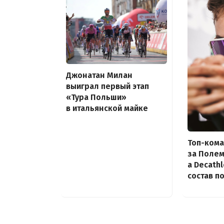
Джонатан Милан
выиграл первый этап
«Тура Польши»
в итальянской майке
Топ-кома
за Полем
а Decath
состав п