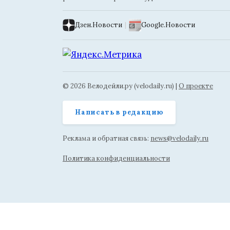
Дзен.Новости
|
Google.Новости
© 2026 Велодейли.ру (velodaily.ru) |
О проекте
Написать в редакцию
Реклама и обратная связь:
news@velodaily.ru
Политика конфиденциальности