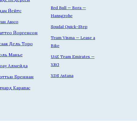
Red Bull — Bora —
дам Йейтс
Hansgrohe
уан Аюсо
Soudal Quick-Step
аттео Йоргенсон
Team Visma — Lease a
саак Дель Торо
Bike
оль Манье
UAE Team Emirates —
XRG
оау Алмейда
XDS Astana
эттью Бреннан
ичард Карапас