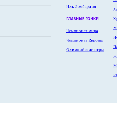
Иль Ломбардия
А
Х
ГЛАВНЫЕ ГОНКИ
М
Чемпионат мира
И
Чемпионат Европы
П
Олимпийские игры
Ж
М
Р