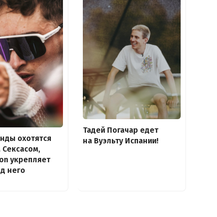
Тадей Погачар едет
нды охотятся
на Вуэльту Испании!
 Сексасом,
lon укрепляет
од него