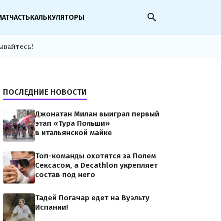
search
МАТЧАСТЬ
КАЛЬКУЛЯТОРЫ
ывайтесь!
ПОСЛЕДНИЕ НОВОСТИ
Джонатан Милан выиграл первый
этап «Тура Польши»
в итальянской майке
Топ-команды охотятся за Полем
Сексасом, а Decathlon укрепляет
состав под него
Тадей Погачар едет на Вуэльту
Испании!