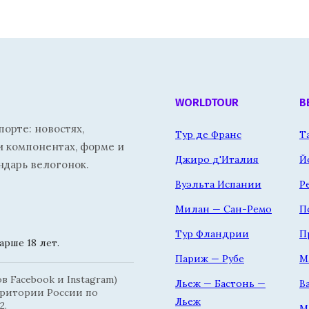
WORLDTOUR
В
орте: новостях,
Тур де Франс
Т
и компонентах, форме и
Джиро д'Италия
Й
ндарь велогонок.
Вуэльта Испании
Р
Милан — Сан-Ремо
П
Тур Фландрии
П
рше 18 лет.
Париж — Рубе
М
 Facebook и Instagram)
Льеж — Бастонь —
В
рритории России по
Льеж
2.
М