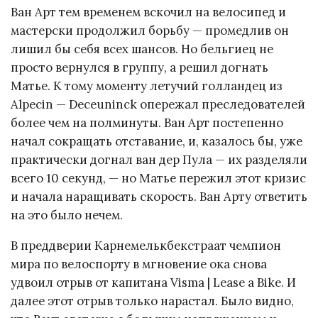
Ван Арт тем временем вскочил на велосипед и
мастерски продолжил борьбу — промедлив он
лишил бы себя всех шансов. Но бельгиец не
просто вернулся в группу, а решил догнать
Матье. К тому моменту летучий голландец из
Alpecin — Deceuninck опережал преследователей
более чем на полминуты. Ван Арт постепенно
начал сокращать отставание, и, казалось бы, уже
практически догнал ван дер Пула — их разделяли
всего 10 секунд, — но Матье пережил этот кризис
и начала наращивать скорость. Ван Арту ответить
на это было нечем.
В преддверии Карнемелькбекстраат чемпион
мира по велоспорту в мгновение ока снова
удвоил отрыв от капитана Visma | Lease a Bike. И
далее этот отрыв только нарастал. Было видно,