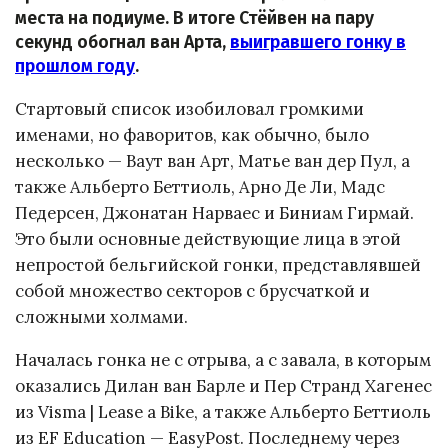
места на подиуме. В итоге Стёйвен на пару
секунд обогнал ван Арта,
выигравшего гонку в
прошлом году
.
Стартовый список изобиловал громкими
именами, но фаворитов, как обычно, было
несколько — Ваут ван Арт, Матье ван дер Пул, а
также Альберто Беттиоль, Арно Де Ли, Мадс
Педерсен, Джонатан Нарваес и Биниам Гирмай.
Это были основные действующие лица в этой
непростой бельгийской гонки, представлявшей
собой множество секторов с брусчаткой и
сложными холмами.
Началась гонка не с отрыва, а с завала, в которым
оказались Дилан ван Барле и Пер Странд Хагенес
из Visma | Lease a Bike, а также Альберто Беттиоль
из EF Education — EasyPost. Последнему через