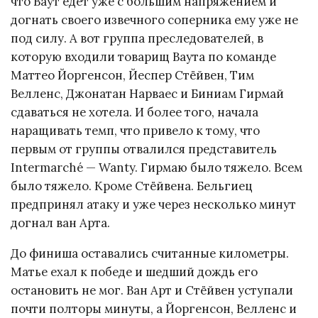
что Ваут едет уже с большим напряжением и
догнать своего извечного соперника ему уже не
под силу. А вот группа преследователей, в
которую входили товарищ Ваута по команде
Маттео Йоргенсон, Йеспер Стёйвен, Тим
Велленс, Джонатан Нарваес и Биниам Гирмай
сдаваться не хотела. И более того, начала
наращивать темп, что привело к тому, что
первым от группы отвалился представитель
Intermarché — Wanty. Гирмаю было тяжело. Всем
было тяжело. Кроме Стёйвена. Бельгиец
предпринял атаку и уже через несколько минут
догнал ван Арта.
До финиша оставались считанные километры.
Матье ехал к победе и шедший дождь его
остановить не мог. Ван Арт и Стёйвен уступали
почти полторы минуты, а Йоргенсон, Велленс и