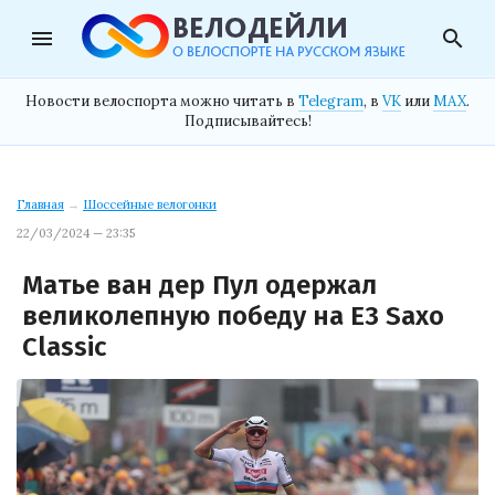
menu
search
Новости велоспорта можно читать в
Telegram
, в
VK
или
MAX
.
Подписывайтесь!
Главная
→
Шоссейные велогонки
22/03/2024 — 23:35
Матье ван дер Пул одержал
великолепную победу на E3 Saxo
Classic