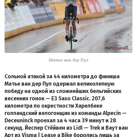
Матье ван дер Пул
Сольной атакой за 44 километра до финиша
Матье ван дер Пул одержал великолепную
победу на одной из сложнейших бельгийских
весенних гонок — E3 Saxo Classic. 207,6
километра по окрестности Харелбеке
голландский велогонщик из команды Alpecin —
Deceuninck проехал за 4 часа 39 минут и 28
секунд. Йеспер Стёйвен из Lidl — Trek и Ваут ван
Арт из Visma | Lease a Bike боролись лишь за