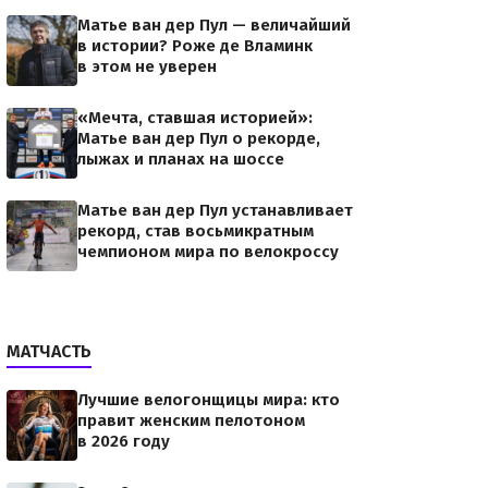
Матье ван дер Пул — величайший
в истории? Роже де Вламинк
в этом не уверен
«Мечта, ставшая историей»:
Матье ван дер Пул о рекорде,
лыжах и планах на шоссе
Матье ван дер Пул устанавливает
рекорд, став восьмикратным
чемпионом мира по велокроссу
МАТЧАСТЬ
Лучшие велогонщицы мира: кто
правит женским пелотоном
в 2026 году