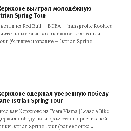
 Керкхове выиграл молодёжную
trian Spring Tour
отти из Red Bull — BORA — hansgrohe Rookies
ючительный этап молодёжной велогонки
Tour (бывшее название — Istrian Spring
Керкхове одержал уверенную победу
апе Istrian Spring Tour
сс ван Керкхове из Team Visma | Lease a Bike
держал победу на втором этапе престижной
ки Istrian Spring Tour (ранее гонка…