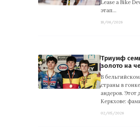
Lease a Bike D
этап…
18/06/2026
Триумф семь
золото на ч
В бельгийском
страны в гонк
андеров. Этот
Керкхове: фам
02/05/2026