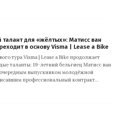
 талант для «жёлтых»: Матисс ван
еходит в основу Visma | Lease a Bike
го тура Visma | Lease a Bike продолжает
дые таланты: 19-летний бельгиец Матисс ван
л очередным выпускником молодёжной
писавшим профессиональный контракт…