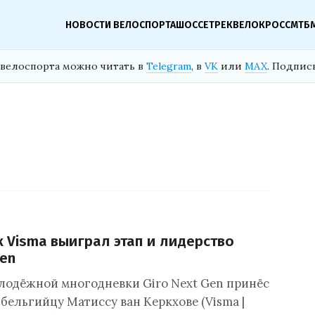
НОВОСТИ ВЕЛОСПОРТА
ШОССЕ
ТРЕК
ВЕЛОКРОСС
МТБ
велоспорта можно читать в
Telegram
, в
VK
или
MAX
. Подпис
 Visma выиграл этап и лидерство
Gen
лодёжной многодневки Giro Next Gen принёс
бельгийцу Матиссу ван Керкхове (Visma |