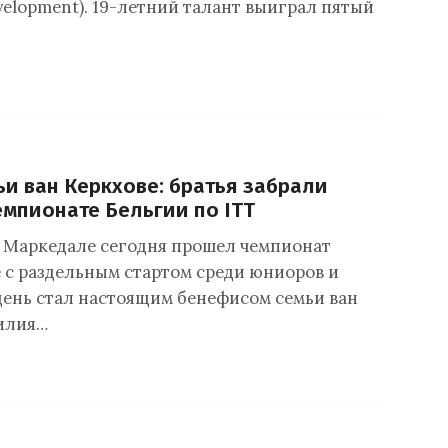
evelopment). 19-летний талант выиграл пятый
и ван Керкхове: братья забрали
емпионате Бельгии по ITT
 Маркедале сегодня прошел чемпионат
е с раздельным стартом среди юниоров и
 день стал настоящим бенефисом семьи ван
илия…