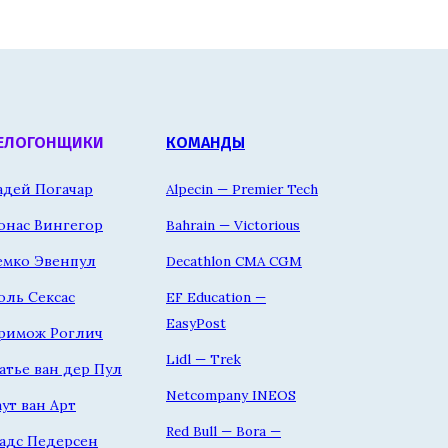
ЕЛОГОНЩИКИ
КОМАНДЫ
адей Погачар
Alpecin — Premier Tech
онас Вингегор
Bahrain — Victorious
емко Эвенпул
Decathlon CMA CGM
оль Сексас
EF Education —
EasyPost
римож Роглич
Lidl — Trek
атье ван дер Пул
Netcompany INEOS
аут ван Арт
Red Bull — Bora —
адс Педерсен