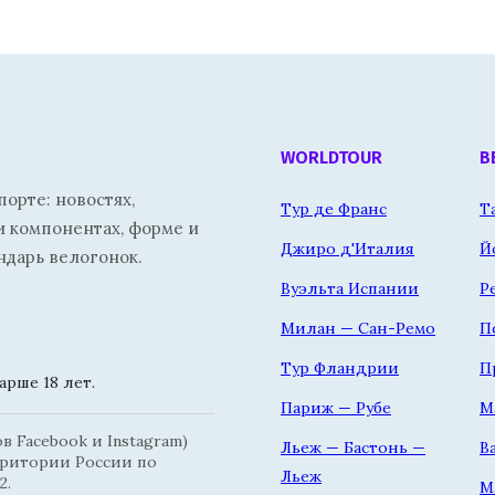
WORLDTOUR
В
орте: новостях,
Тур де Франс
Т
и компонентах, форме и
Джиро д'Италия
Й
ндарь велогонок.
Вуэльта Испании
Р
Милан — Сан-Ремо
П
Тур Фландрии
П
рше 18 лет.
Париж — Рубе
М
 Facebook и Instagram)
Льеж — Бастонь —
В
рритории России по
Льеж
2.
М