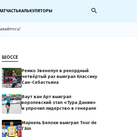
search
МАТЧАСТЬ
КАЛЬКУЛЯТОРЫ
ывайтесь!
ШОССЕ
Ремко Эвенепул в рекордный
четвёртый раз выиграл Классику
Сан-Себастьяна
Ваут ван Арт выиграл
королевский этап «Тура Дании»
и упрочил лидерство в генерале
Маркель Белоки выиграл Tour de
l’Ain