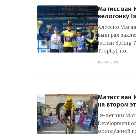
Матисс ван
велогонку Is
Алессио Магань
выиграл закл
Istrian Spring 
Trophy), но…
15/03/2026
Матисс ван 
на втором эт
19-летний Мати
Development о
молодёжной гон