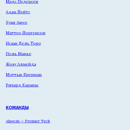
Мадс Педерсен
Адам Йейтс
Хуан Аюсо
Маттео Йоргенсон
Исаак Дель Торо
Поль Манье
Жоау Алмейда
Мэттью Бреннан
Ричард Карапас
КОМАНДЫ
Alpecin — Premier Tech