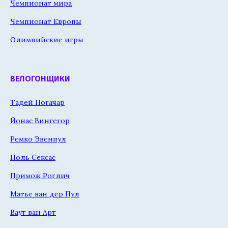
Чемпионат мира
Чемпионат Европы
Олимпийские игры
ВЕЛОГОНЩИКИ
Тадей Погачар
Йонас Вингегор
Ремко Эвенпул
Поль Сексас
Примож Роглич
Матье ван дер Пул
Ваут ван Арт