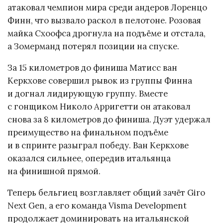
атаковал чемпион мира среди андеров Лоренцо
Финн, что вызвало раскол в пелотоне. Розовая
майка Схоофса дрогнула на подъёме и отстала,
а Зомерманд потерял позиции на спуске.
За 15 километров до финиша Матисс ван
Керкхове совершил рывок из группы Финна
и догнал лидирующую группу. Вместе
с гонщиком Николо Арригетти он атаковал
снова за 8 километров до финиша. Дуэт удержал
преимущество на финальном подъёме
и в спринте разыграл победу. Ван Керкхове
оказался сильнее, опередив итальянца
на финишной прямой.
Теперь бельгиец возглавляет общий зачёт Giro
Next Gen, а его команда Visma Development
продолжает доминировать на итальянской