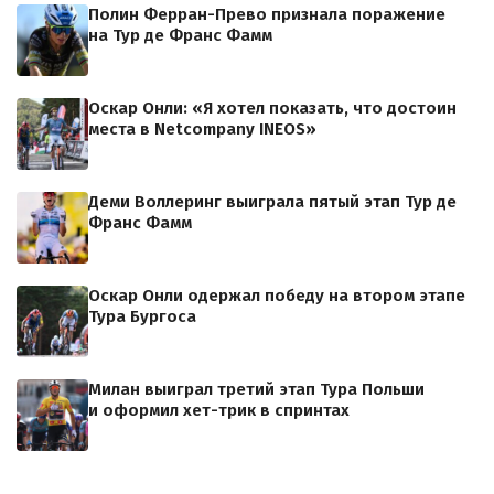
Полин Ферран-Прево признала поражение
на Тур де Франс Фамм
Оскар Онли: «Я хотел показать, что достоин
места в Netcompany INEOS»
Деми Воллеринг выиграла пятый этап Тур де
Франс Фамм
Оскар Онли одержал победу на втором этапе
Тура Бургоса
Милан выиграл третий этап Тура Польши
и оформил хет-трик в спринтах