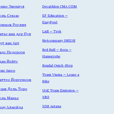
емко Эвенпул
Decathlon CMA CGM
оль Сексас
EF Education —
EasyPost
римож Роглич
Lidl — Trek
атье ван дер Пул
Netcompany INEOS
аут ван Арт
Red Bull — Bora —
адс Педерсен
Hansgrohe
дам Йейтс
Soudal Quick-Step
уан Аюсо
Team Visma — Lease a
аттео Йоргенсон
Bike
саак Дель Торо
UAE Team Emirates —
XRG
оль Манье
XDS Astana
оау Алмейда