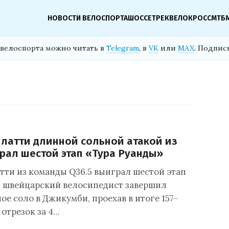
НОВОСТИ ВЕЛОСПОРТА
ШОССЕ
ТРЕК
ВЕЛОКРОСС
МТБ
велоспорта можно читать в
Telegram
, в
VK
или
MAX
. Подпис
латти длинной сольной атакой из
рал шестой этап «Тура Руанды»
тти из команды Q36.5 выиграл шестой этап
: швейцарский велосипедист завершил
е соло в Джикумби, проехав в итоге 157-
отрезок за 4…