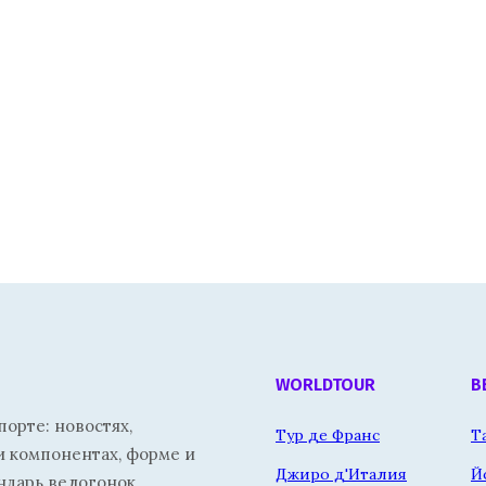
WORLDTOUR
В
орте: новостях,
Тур де Франс
Т
и компонентах, форме и
Джиро д'Италия
Й
ндарь велогонок.