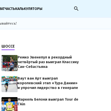
search
МАТЧАСТЬ
КАЛЬКУЛЯТОРЫ
ывайтесь!
ШОССЕ
Ремко Эвенепул в рекордный
четвёртый раз выиграл Классику
Сан-Себастьяна
Ваут ван Арт выиграл
королевский этап «Тура Дании»
и упрочил лидерство в генерале
Маркель Белоки выиграл Tour de
l’Ain