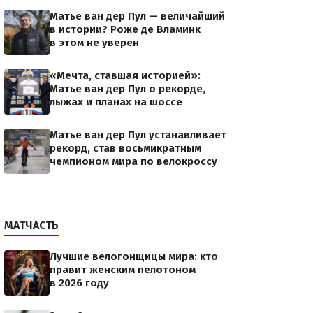
Матье ван дер Пул — величайший
в истории? Роже де Вламинк
в этом не уверен
«Мечта, ставшая историей»:
Матье ван дер Пул о рекорде,
лыжах и планах на шоссе
Матье ван дер Пул устанавливает
рекорд, став восьмикратным
чемпионом мира по велокроссу
МАТЧАСТЬ
Лучшие велогонщицы мира: кто
правит женским пелотоном
в 2026 году