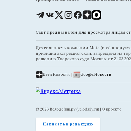
Сайт предназначен для просмотра лицам ста
Деятельность компании Meta (и её продуктов
признана экстремистской, запрещена на те
решению Тверского суда Москвы от 21.03.202
Дзен.Новости
|
Google.Новости
© 2026 Велодейли.ру (velodaily.ru) |
О проекте
Написать в редакцию