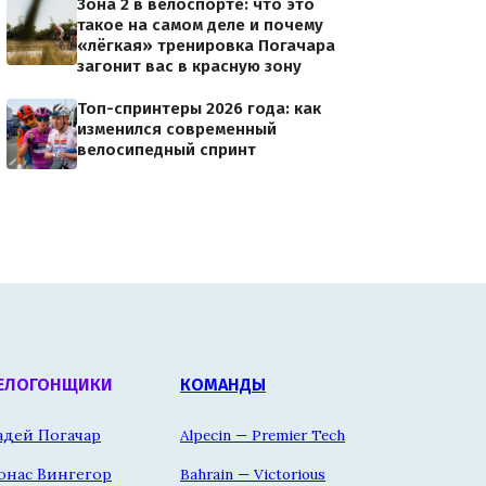
Зона 2 в велоспорте: что это
такое на самом деле и почему
«лёгкая» тренировка Погачара
загонит вас в красную зону
Топ-спринтеры 2026 года: как
изменился современный
велосипедный спринт
ЕЛОГОНЩИКИ
КОМАНДЫ
адей Погачар
Alpecin — Premier Tech
онас Вингегор
Bahrain — Victorious