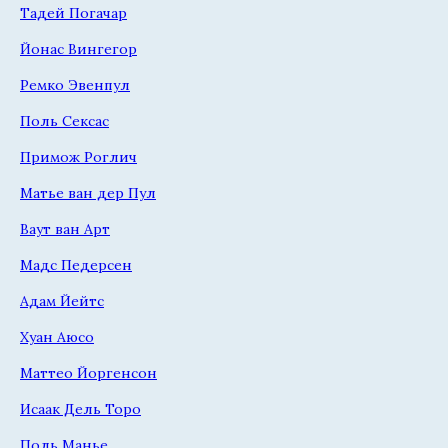
Тадей Погачар
Йонас Вингегор
Ремко Эвенпул
Поль Сексас
Примож Роглич
Матье ван дер Пул
Ваут ван Арт
Мадс Педерсен
Адам Йейтс
Хуан Аюсо
Маттео Йоргенсон
Исаак Дель Торо
Поль Манье