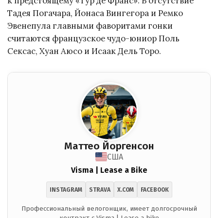
к предстоящему «Тур де Франс». В отсутствие
Тадея Погачара, Йонаса Вингегора и Ремко
Эвенепула главными фаворитами гонки
считаются французское чудо-юниор Поль
Сексас, Хуан Аюсо и Исаак Дель Торо.
Маттео Йоргенсон
США
Visma | Lease a Bike
INSTAGRAM
STRAVA
X.COM
FACEBOOK
Профессиональный велогонщик, имеет долгосрочный
контракт с Visma | Lease a bike