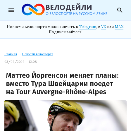
menu
search
Новости велоспорта можно читать в
Telegram
, в
VK
или
MAX
.
Подписывайтесь!
Главная
→
Новости велоспорта
03/06/2026 — 12:08
Маттео Йоргенсон меняет планы:
вместо Тура Швейцарии поедет
на Tour Auvergne-Rhône-Alpes