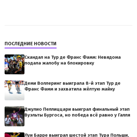
ПОСЛЕДНИЕ НОВОСТИ
Скандал на Тур де Франс Фамм: Невядома
подала жалобу на блокировку
Деми Воллеринг выиграла 8-й этап Тур де
Франс Фамм и захватила жёлтую майку
Джулио Пеллиццари выиграл финальный этап
Вуэльты Бургоса, но победа всё равно у Галля
Луи Барре выиграл шестой этап Тура Польши,