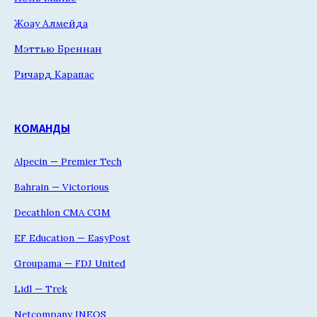
Жоау Алмейда
Мэттью Бреннан
Ричард Карапас
КОМАНДЫ
Alpecin — Premier Tech
Bahrain — Victorious
Decathlon CMA CGM
EF Education — EasyPost
Groupama — FDJ United
Lidl — Trek
Netcompany INEOS