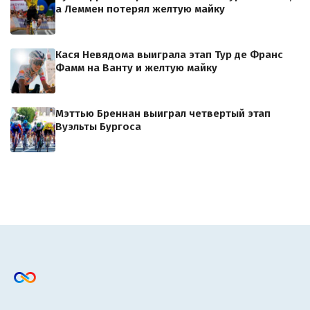
а Леммен потерял желтую майку
Кася Невядома выиграла этап Тур де Франс
Фамм на Ванту и желтую майку
Мэттью Бреннан выиграл четвертый этап
Вуэльты Бургоса