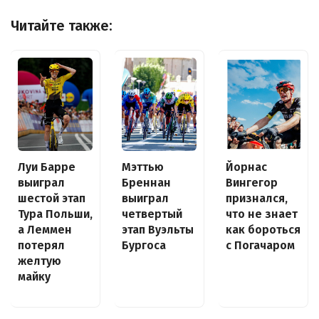
Читайте также:
Луи Барре
Йорнас
Мэттью
выиграл
Вингегор
Бреннан
шестой этап
признался,
выиграл
Тура Польши,
что не знает
четвертый
а Леммен
как бороться
этап Вуэльты
потерял
с Погачаром
Бургоса
желтую
майку