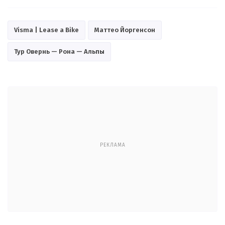
Visma | Lease a Bike
Маттео Йоргенсон
Тур Овернь — Рона — Альпы
РЕКЛАМА