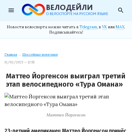
menu
search
Новости велоспорта можно читать в
Telegram
, в
VK
или
MAX
.
Подписывайтесь!
Главная
→
Шоссейные велогонки
13/02/2023 — 12:55
Маттео Йоргенсон выиграл третий
этап велосипедного «Тура Омана»
Маттео Йоргенсон
23-летний американец Маттео Йоргенсон принёс