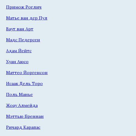
Примож Роглич
Матье ван дер Пул
Ваут ван Арт
Мадс Педерсен
Адам Йейтс
Хуан Аюсо
Маттео Йоргенсон
Исаак Дель Торо
Поль Манье
Жоау Алмейда
Мэттью Бреннан
Ричард Карапас