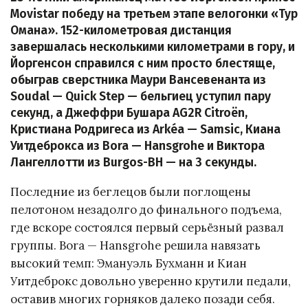
Movistar победу на третьем этапе велогонки «Тур
Омана». 152-километровая дистанция
завершалась несколькими километрами в гору, и
Йоргенсон справился с ним просто блестяще,
обыграв сверстника Маури Вансевенанта из
Soudal — Quick Step — бельгиец уступил пару
секунд, а Джеффри Бушара AG2R Citroën,
Кристиана Родригеса из Arkéa — Samsic, Киана
Уитдеброкса из Bora — Hansgrohe и Виктора
Лангеллотти из Burgos-BH — на 3 секунды.
Последние из беглецов были поглощены
пелотоном незадолго до финального подъема,
где вскоре состоялся первый серьёзный развал
группы. Bora — Hansgrohe решила навязать
высокий темп: Эмануэль Бухманн и Киан
Уитдеброкс довольно уверенно крутили педали,
оставив многих горняков далеко позади себя.