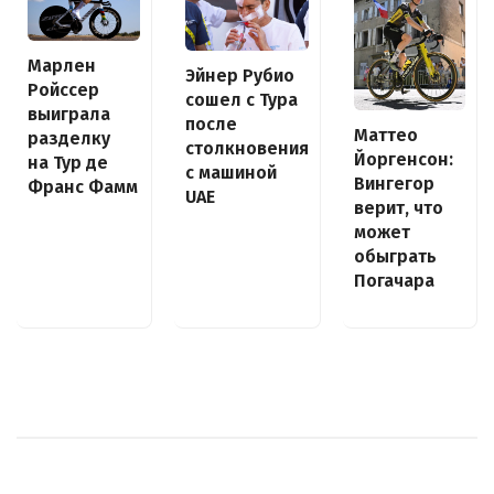
Марлен
Эйнер Рубио
Ройссер
сошел с Тура
выиграла
после
Маттео
разделку
столкновения
Йоргенсон:
на Тур де
с машиной
Вингегор
Франс Фамм
UAE
верит, что
может
обыграть
Погачара