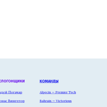
ЕЛОГОНЩИКИ
КОМАНДЫ
адей Погачар
Alpecin — Premier Tech
онас Вингегор
Bahrain — Victorious