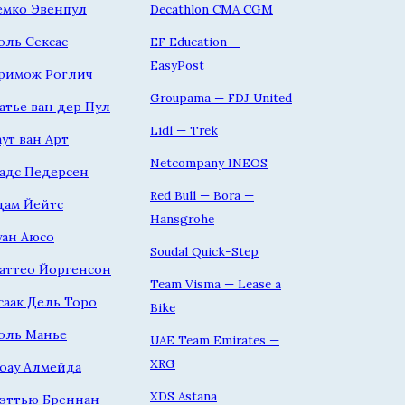
емко Эвенпул
Decathlon CMA CGM
оль Сексас
EF Education —
EasyPost
римож Роглич
Groupama — FDJ United
атье ван дер Пул
Lidl — Trek
аут ван Арт
Netcompany INEOS
адс Педерсен
Red Bull — Bora —
дам Йейтс
Hansgrohe
уан Аюсо
Soudal Quick-Step
аттео Йоргенсон
Team Visma — Lease a
саак Дель Торо
Bike
оль Манье
UAE Team Emirates —
XRG
оау Алмейда
XDS Astana
эттью Бреннан