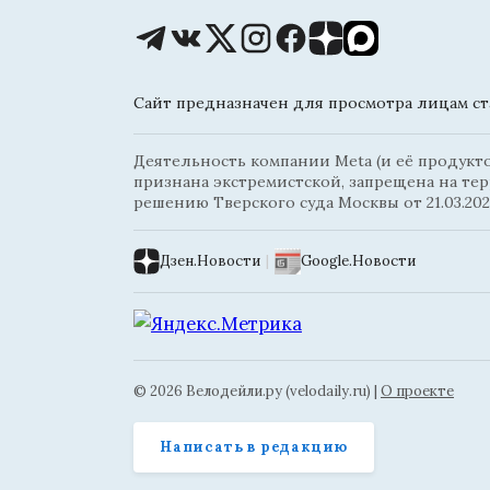
Сайт предназначен для просмотра лицам ста
Деятельность компании Meta (и её продуктов
признана экстремистской, запрещена на те
решению Тверского суда Москвы от 21.03.202
Дзен.Новости
|
Google.Новости
© 2026 Велодейли.ру (velodaily.ru) |
О проекте
Написать в редакцию