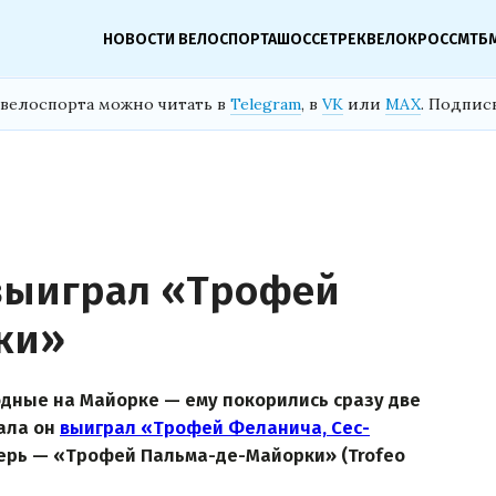
НОВОСТИ ВЕЛОСПОРТА
ШОССЕ
ТРЕК
ВЕЛОКРОСС
МТБ
велоспорта можно читать в
Telegram
, в
VK
или
MAX
. Подпис
 выиграл «Трофей
ки»
дные на Майорке — ему покорились сразу две
чала он
выиграл «Трофей Феланича, Сес-
перь — «Трофей Пальма-де-Майорки» (Trofeo