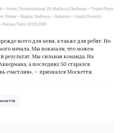
 — Event/Veranstaltung: 29. Mallorca Challenge — Trofeo Playa
on: Palma — Region: Mallorca — Baleares — Land/Country:
— Datum/Date: 02.02.2020
ежде всего для меня, а также для ребят. Но
мого начала. Мы показали, что можем
й результат. Мы сильная команда. На
 Аккермана, а последних 50 старался
ень счастлив», — признался Москетти.
оскетти