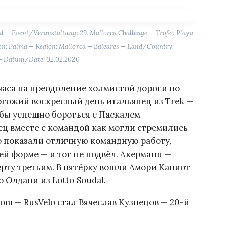
 — Event/Veranstaltung: 29. Mallorca Challenge — Trofeo Playa
on: Palma — Region: Mallorca — Baleares — Land/Country:
— Datum/Date: 02.02.2020
часа на преодоление холмистой дороги по
огожий воскресный день итальянец из Trek —
обы успешно бороться с Паскалем
ец вместе с командой как могли стремились
edo показали отличную командную работу,
й форме — и тот не подвёл. Акерманн —
ерту третьим. В пятёрку вошли Амори Капиот
о Олдани из Lotto Soudal.
m — RusVelo стал Вячеслав Кузнецов — 20-й