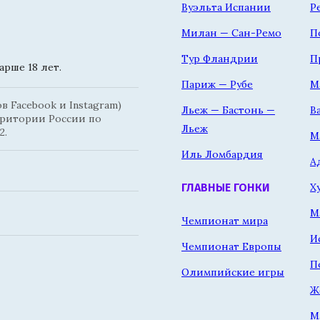
Вуэльта Испании
Р
Милан — Сан-Ремо
П
Тур Фландрии
П
рше 18 лет.
Париж — Рубе
М
 Facebook и Instagram)
Льеж — Бастонь —
В
рритории России по
Льеж
2.
М
Иль Ломбардия
А
Х
ГЛАВНЫЕ ГОНКИ
М
Чемпионат мира
И
Чемпионат Европы
П
Олимпийские игры
Ж
М