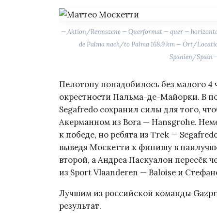
— Aktion/Rennszene — Querformat — quer — horizontal
de Palma nach/to Palma 168.9 km — Ort/Locati
Spanien/Spain 
Пелотону понадобилось без малого 4 
окрестности Пальма-де-Майорки. В п
Segafredo сохранил силы для того, чт
Акерманном из Bora — Hansgrohe. Нем
к победе, но ребята из Trek — Segafr
выведя Москетти к финишу в наилучше
второй, а Андреа Паскуалон пересёк ч
из Sport Vlaanderen — Baloise и Стефан
Лучшим из российской команды Gazpro
результат.