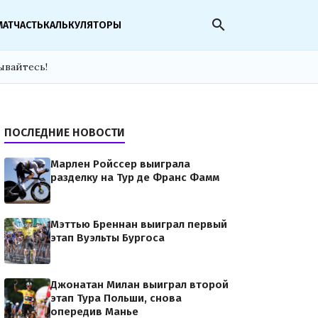
search
МАТЧАСТЬ
КАЛЬКУЛЯТОРЫ
ывайтесь!
ПОСЛЕДНИЕ НОВОСТИ
Марлен Ройссер выиграла
разделку на Тур де Франс Фамм
Мэттью Бреннан выиграл первый
этап Вуэльты Бургоса
Джонатан Милан выиграл второй
этап Тура Польши, снова
опередив Манье