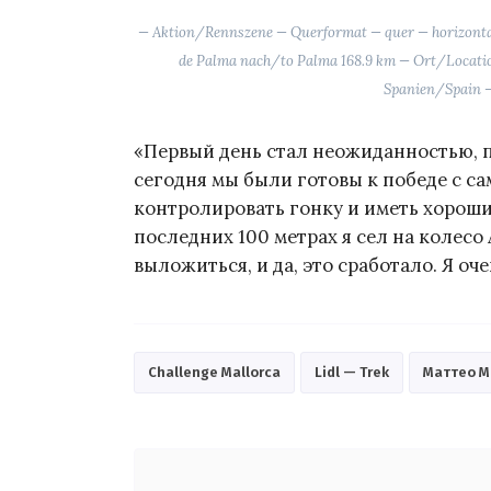
— Aktion/Rennszene — Querformat — quer — horizontal
de Palma nach/to Palma 168.9 km — Ort/Locati
Spanien/Spain 
«Первый день стал неожиданностью, пр
сегодня мы были готовы к победе с са
контролировать гонку и иметь хороши
последних 100 метрах я сел на колесо
выложиться, и да, это сработало. Я оч
Challenge Mallorca
Lidl — Trek
Маттео М