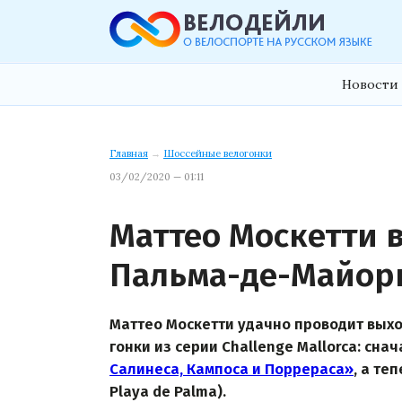
Новости 
Главная
→
Шоссейные велогонки
03/02/2020 — 01:11
Маттео Москетти
Пальма-де-Майор
Маттео Москетти удачно проводит выхо
гонки из серии Challenge Mallorca: сна
Салинеса, Кампоса и Поррераса»
, а те
Playa de Palma).