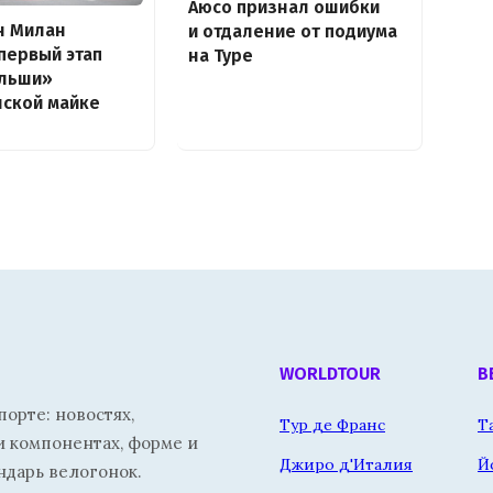
Аюсо признал ошибки
н Милан
и отдаление от подиума
первый этап
на Туре
ольши»
нской майке
WORLDTOUR
В
орте: новостях,
Тур де Франс
Т
и компонентах, форме и
Джиро д'Италия
Й
ндарь велогонок.