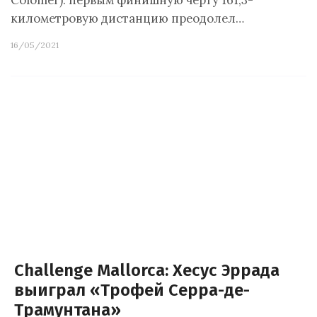
Colomer): первым финишную черту 161,3-
километровую дистанцию преодолел…
16/05/2021
Challenge Mallorca: Хесус Эррада
выиграл «Трофей Серра-де-
Трамунтана»