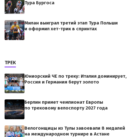
Тура Бургоса
Милан выиграл третий этап Тура Польши
и оформил хет-трик в спринтах
ТРЕК
Юниорский ЧЕ по треку: Италия доминирует,
Россия и Германия берут золото
Берлин примет чемпионат Европы
по трековому велоспорту 2027 года
Велогонщицы из Тулы завоевали 8 медалей
на международном турнире в Астане