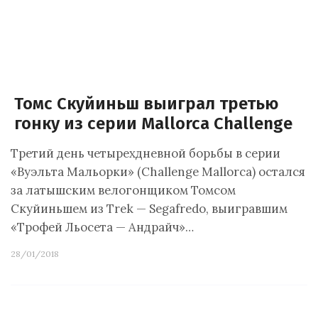
Томс Скуйиньш выиграл третью
гонку из серии Mallorca Challenge
Третий день четырехдневной борьбы в серии
«Вуэльта Мальорки» (Challenge Mallorca) остался
за латышским велогонщиком Томсом
Скуйиньшем из Trek — Segafredo, выигравшим
«Трофей Льосета — Андрайч»…
28/01/2018