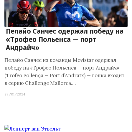
Пелайо Санчес одержал победу на
«Трофео Польенса — порт
Андрайч»
Пелайо Санчес из команды Movistar одержал
победу на «Трофео Польенса — порт Андрайч»
(Trofeo Pollença — Port d’Andratx) — гонка входит
в серию Challenge Mallorca.…
28/01/2024