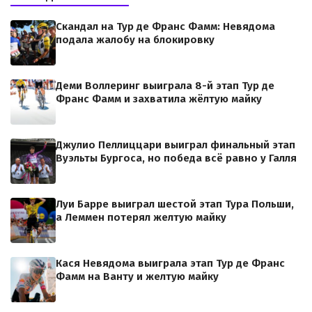
Скандал на Тур де Франс Фамм: Невядома
подала жалобу на блокировку
Деми Воллеринг выиграла 8-й этап Тур де
Франс Фамм и захватила жёлтую майку
Джулио Пеллиццари выиграл финальный этап
Вуэльты Бургоса, но победа всё равно у Галля
Луи Барре выиграл шестой этап Тура Польши,
а Леммен потерял желтую майку
Кася Невядома выиграла этап Тур де Франс
Фамм на Ванту и желтую майку