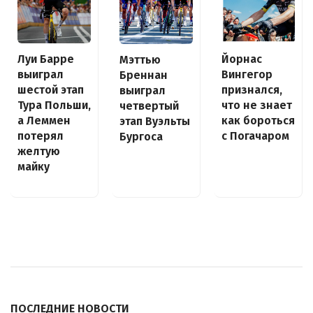
Луи Барре
Йорнас
Мэттью
выиграл
Вингегор
Бреннан
шестой этап
признался,
выиграл
Тура Польши,
что не знает
четвертый
а Леммен
как бороться
этап Вуэльты
потерял
с Погачаром
Бургоса
желтую
майку
ПОСЛЕДНИЕ НОВОСТИ