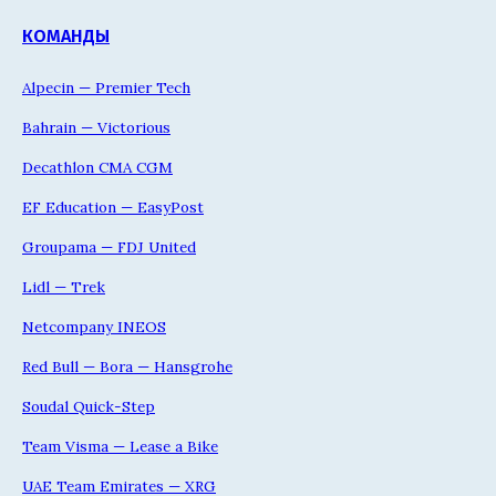
КОМАНДЫ
Alpecin — Premier Tech
Bahrain — Victorious
Decathlon CMA CGM
EF Education — EasyPost
Groupama — FDJ United
Lidl — Trek
Netcompany INEOS
Red Bull — Bora — Hansgrohe
Soudal Quick-Step
Team Visma — Lease a Bike
UAE Team Emirates — XRG