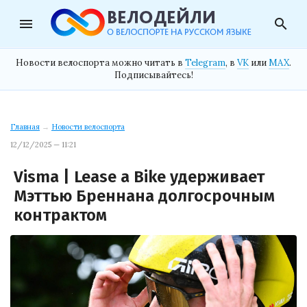
menu
search
Новости велоспорта можно читать в
Telegram
, в
VK
или
MAX
.
Подписывайтесь!
Главная
→
Новости велоспорта
12/12/2025 — 11:21
Visma | Lease a Bike удерживает
Мэттью Бреннана долгосрочным
контрактом