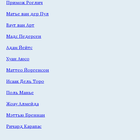
Примож Роглич
Матье ван дер Пул
Ваут ван Арт
Мадс Педерсен
Адам Йейтс
Хуан Аюсо
Маттео Йоргенсон
Исаак Дель Торо
Поль Манье
Жоау Алмейда
Мэттью Бреннан
Ричард Карапас