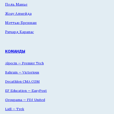
Поль Манье
Жоау Алмейда
Мэттью Бреннан
Ричард Карапас
КОМАНДЫ
Alpecin — Premier Tech
Bahrain — Victorious
Decathlon CMA CGM
EF Education — EasyPost
Groupama — FDJ United
Lidl — Trek