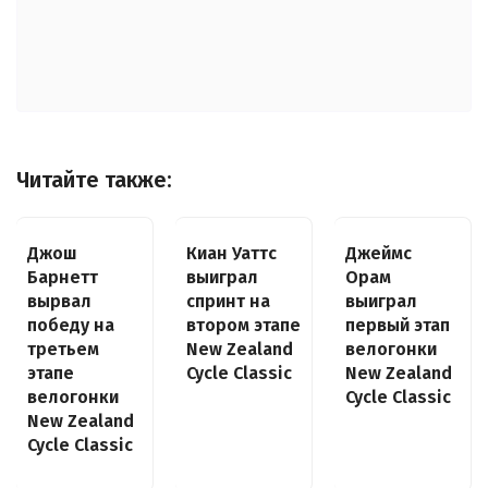
Читайте также:
Джош
Киан Уаттс
Джеймс
Барнетт
выиграл
Орам
вырвал
спринт на
выиграл
победу на
втором этапе
первый этап
третьем
New Zealand
велогонки
этапе
Cycle Classic
New Zealand
велогонки
Cycle Classic
New Zealand
Cycle Classic