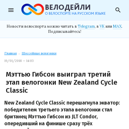
menu
search
Новости велоспорта можно читать в
Telegram
, в
VK
или
MAX
.
Подписывайтесь!
Главная
→
Шоссейные велогонки
19/01/2018 — 14:03
Мэттью Гибсон выиграл третий
этап велогонки New Zealand Cycle
Classic
New Zealand Cycle Classic перешагнула экватор:
победителем третьего этапа велогонки стал
британец Мэттью Гибсон из JLT Condor,
опередивший на финише сразу трёх