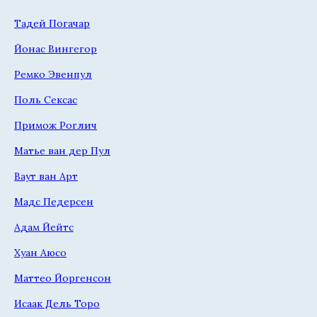
Тадей Погачар
Йонас Вингегор
Ремко Эвенпул
Поль Сексас
Примож Роглич
Матье ван дер Пул
Ваут ван Арт
Мадс Педерсен
Адам Йейтс
Хуан Аюсо
Маттео Йоргенсон
Исаак Дель Торо