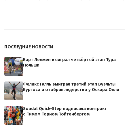
ПОСЛЕДНИЕ НОВОСТИ
Барт Леммен выиграл четвёртый этап Тура
Польши
Феликс Галль выиграл третий этап Вуэльты
Бургоса и отобрал лидерство у Оскара Онли
Soudal Quick-Step подписала контракт
с Тимом Торном Тойтенбергом