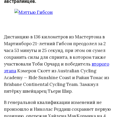
австралийцев.
Дистанцию в 136 километров из Мастертона в
Мартинборо 21-летний Гибсон преодолел за 2
часа 53 минуты и 25 секунд, при этом он сумел
сохранить силы для спринта, в котором также
участвовали Тоби Орчард и победитель
второго
этапа
Кэмерон Скотт из Australian Cycling
Academy — Ride Sunshine Coast и Райан Томас из
Brisbane Continental Cycling Team. Замкнул
пятёрку швейцарец Тьери Шир.
В генеральной квалификации изменений не
произошло и Николас Реддиш сохраняет первую
позицию, опережая Хайдена МакКормика на 4