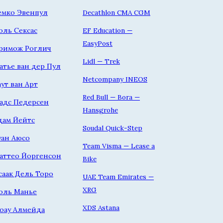
емко Эвенпул
Decathlon CMA CGM
оль Сексас
EF Education —
EasyPost
римож Роглич
Lidl — Trek
атье ван дер Пул
Netcompany INEOS
аут ван Арт
Red Bull — Bora —
адс Педерсен
Hansgrohe
дам Йейтс
Soudal Quick-Step
уан Аюсо
Team Visma — Lease a
аттео Йоргенсон
Bike
саак Дель Торо
UAE Team Emirates —
XRG
оль Манье
XDS Astana
оау Алмейда