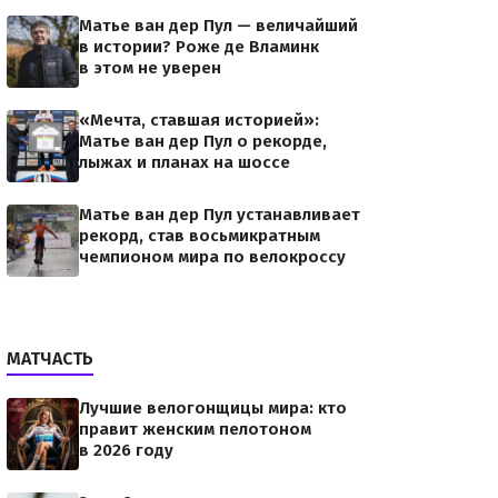
Матье ван дер Пул — величайший
в истории? Роже де Вламинк
в этом не уверен
«Мечта, ставшая историей»:
Матье ван дер Пул о рекорде,
лыжах и планах на шоссе
Матье ван дер Пул устанавливает
рекорд, став восьмикратным
чемпионом мира по велокроссу
МАТЧАСТЬ
Лучшие велогонщицы мира: кто
правит женским пелотоном
в 2026 году