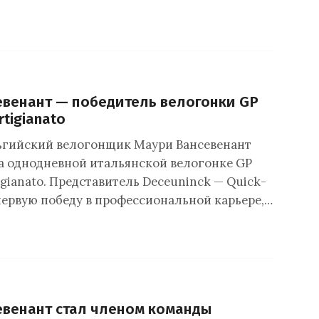
венант — победитель велогонки GP
rtigianato
ьгийский велогонщик Маури Вансевенант
а однодневной итальянской велогонке GP
tigianato. Представитель Deceuninck — Quick-
 первую победу в профессиональной карьере,…
венант стал членом команды