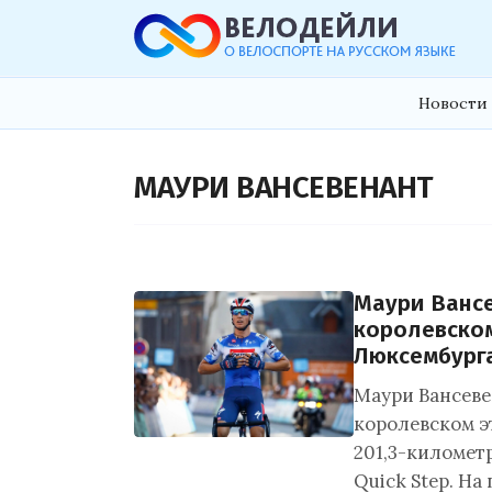
Новости 
МАУРИ ВАНСЕВЕНАНТ
Маури Вансе
королевском
Люксембург
Маури Вансеве
королевском э
201,3-километ
Quick Step. Н