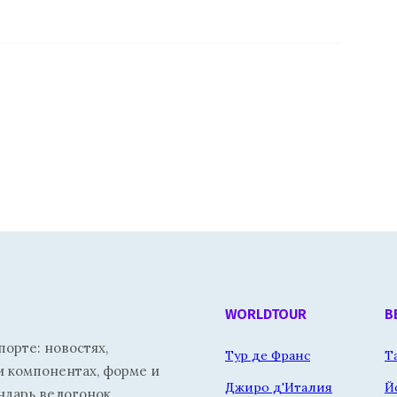
WORLDTOUR
В
орте: новостях,
Тур де Франс
Т
и компонентах, форме и
Джиро д'Италия
Й
ндарь велогонок.