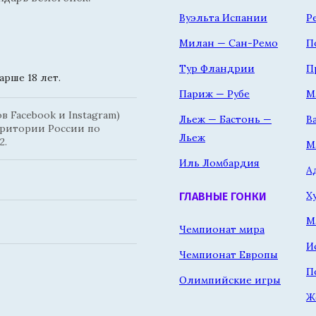
Вуэльта Испании
Р
Милан — Сан-Ремо
П
Тур Фландрии
П
рше 18 лет.
Париж — Рубе
М
 Facebook и Instagram)
Льеж — Бастонь —
В
рритории России по
Льеж
2.
М
Иль Ломбардия
А
Х
ГЛАВНЫЕ ГОНКИ
М
Чемпионат мира
И
Чемпионат Европы
П
Олимпийские игры
Ж