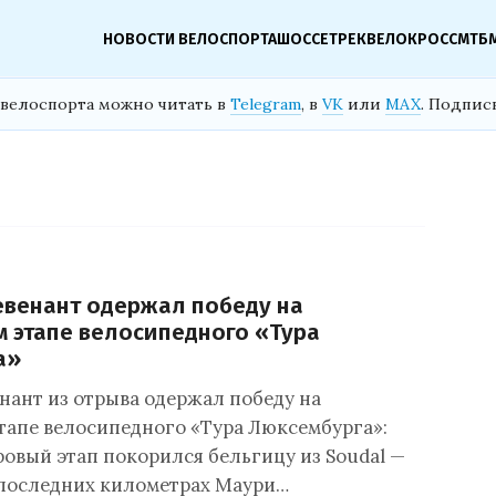
НОВОСТИ ВЕЛОСПОРТА
ШОССЕ
ТРЕК
ВЕЛОКРОСС
МТБ
велоспорта можно читать в
Telegram
, в
VK
или
MAX
. Подпис
венант одержал победу на
 этапе велосипедного «Тура
а»
нант из отрыва одержал победу на
тапе велосипедного «Тура Люксембурга»:
ровый этап покорился бельгицу из Soudal —
а последних километрах Маури…