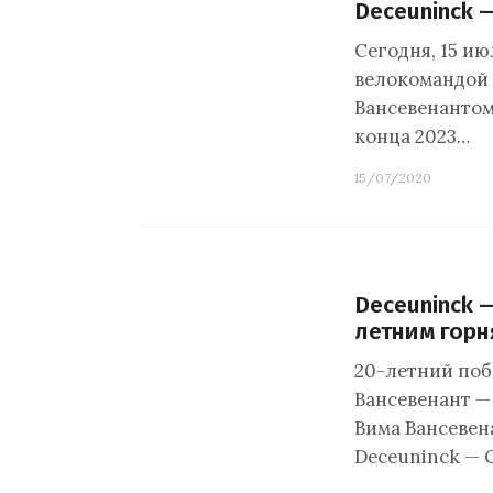
Deceuninck —
Сегодня, 15 ию
велокомандой 
Вансевенантом
конца 2023…
15/07/2020
Deceuninck —
летним гор
20-летний побе
Вансевенант —
Вима Вансевен
Deceuninck — Q