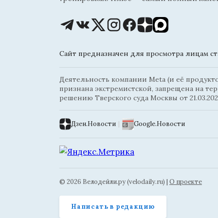
Сайт предназначен для просмотра лицам ста
Деятельность компании Meta (и её продуктов
признана экстремистской, запрещена на те
решению Тверского суда Москвы от 21.03.202
Дзен.Новости
|
Google.Новости
© 2026 Велодейли.ру (velodaily.ru) |
О проекте
Написать в редакцию