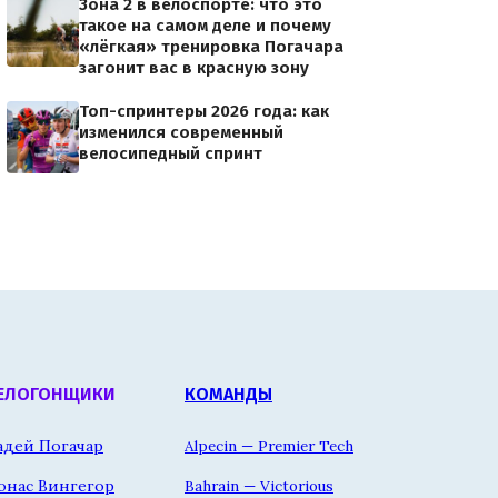
Зона 2 в велоспорте: что это
такое на самом деле и почему
«лёгкая» тренировка Погачара
загонит вас в красную зону
Топ-спринтеры 2026 года: как
изменился современный
велосипедный спринт
ЕЛОГОНЩИКИ
КОМАНДЫ
адей Погачар
Alpecin — Premier Tech
онас Вингегор
Bahrain — Victorious