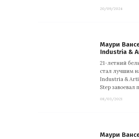
20/09/2024
Маури Вансе
Industria & A
21-летний бел
стал лучшим н
Industria & Ar
Step завоевал
08/03/2021
Маури Вансе