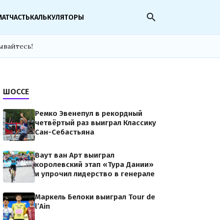
search
МАТЧАСТЬ
КАЛЬКУЛЯТОРЫ
ывайтесь!
ШОССЕ
Ремко Эвенепул в рекордный
четвёртый раз выиграл Классику
Сан-Себастьяна
Ваут ван Арт выиграл
королевский этап «Тура Дании»
и упрочил лидерство в генерале
Маркель Белоки выиграл Tour de
l’Ain