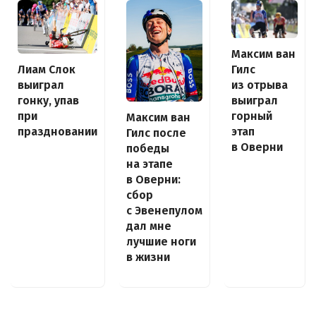
Максим ван
Лиам Слок
Гилс
выиграл
из отрыва
гонку, упав
выиграл
при
горный
Максим ван
праздновании
этап
Гилс после
в Оверни
победы
на этапе
в Оверни:
сбор
с Эвенепулом
дал мне
лучшие ноги
в жизни