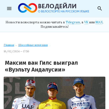
menu
search
Новости велоспорта можно читать в
Telegram
, в
VK
или
MAX
.
Подписывайтесь!
Главная
→
Шоссейные велогонки
16/02/2024 — 17:50
Максим ван Гилс выиграл
«Вуэльту Андалусии»