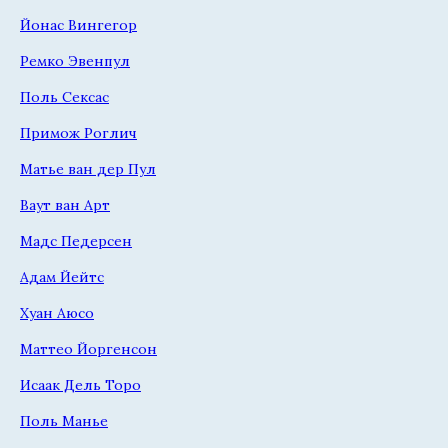
Йонас Вингегор
Ремко Эвенпул
Поль Сексас
Примож Роглич
Матье ван дер Пул
Ваут ван Арт
Мадс Педерсен
Адам Йейтс
Хуан Аюсо
Маттео Йоргенсон
Исаак Дель Торо
Поль Манье