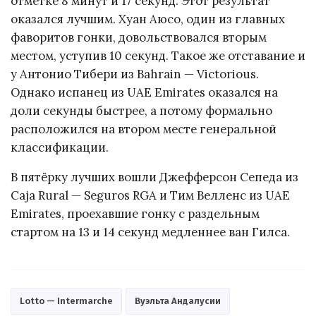
отметке 8 минут и 17 секунд. Этот результат
оказался лучшим. Хуан Аюсо, один из главных
фаворитов гонки, довольствовался вторым
местом, уступив 10 секунд. Такое же отставание и
у Антонио Тибери из Bahrain — Victorious.
Однако испанец из UAE Emirates оказался на
доли секунды быстрее, а потому формально
расположился на втором месте генеральной
классификации.
В пятёрку лучших вошли Джефферсон Сепеда из
Caja Rural — Seguros RGA и Тим Велленс из UAE
Emirates, проехавшие гонку с раздельным
стартом на 13 и 14 секунд медленнее ван Гилса.
Lotto — Intermarche
Вуэльта Андалусии