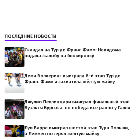
ПОСЛЕДНИЕ НОВОСТИ
Скандал на Тур де Франс Фамм: Невядома
подала жалобу на блокировку
Деми Воллеринг выиграла 8-й этап Тур де
Франс Фамм и захватила жёлтую майку
Джулио Пеллиццари выиграл финальный этап
Вуэльты Бургоса, но победа всё равно у Галля
Луи Барре выиграл шестой этап Тура Польши,
а Леммен потерял желтую майку