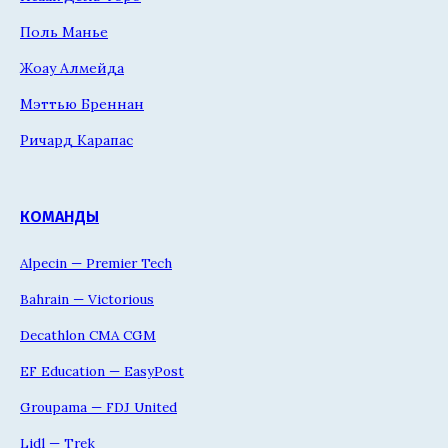
Поль Манье
Жоау Алмейда
Мэттью Бреннан
Ричард Карапас
КОМАНДЫ
Alpecin — Premier Tech
Bahrain — Victorious
Decathlon CMA CGM
EF Education — EasyPost
Groupama — FDJ United
Lidl — Trek