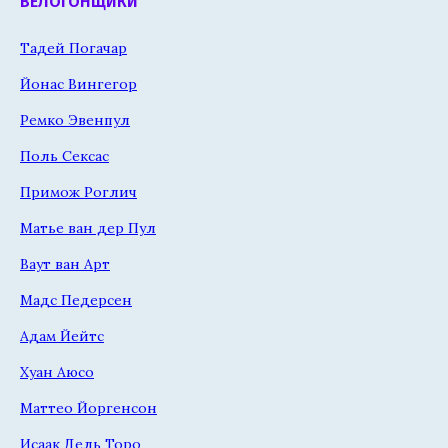
ВЕЛОГОНЩИКИ
Тадей Погачар
Йонас Вингегор
Ремко Эвенпул
Поль Сексас
Примож Роглич
Матье ван дер Пул
Ваут ван Арт
Мадс Педерсен
Адам Йейтс
Хуан Аюсо
Маттео Йоргенсон
Исаак Дель Торо