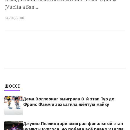
(Vuelta a San…
24/01/2018
ШОССЕ
Деми Воллеринг выиграла 8-й этап Тур де
Франс Фамм и захватила жёлтую майку
Джулио Пеллиццари выиграл финальный этап
Вуэльты Бургоса, но победа всё равно у Галля