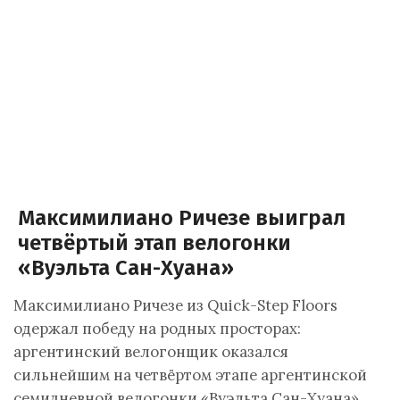
Максимилиано Ричезе выиграл
четвёртый этап велогонки
«Вуэльта Сан-Хуана»
Максимилиано Ричезе из Quick-Step Floors
одержал победу на родных просторах:
аргентинский велогонщик оказался
сильнейшим на четвёртом этапе аргентинской
семидневной велогонки «Вуэльта Сан-Хуана»