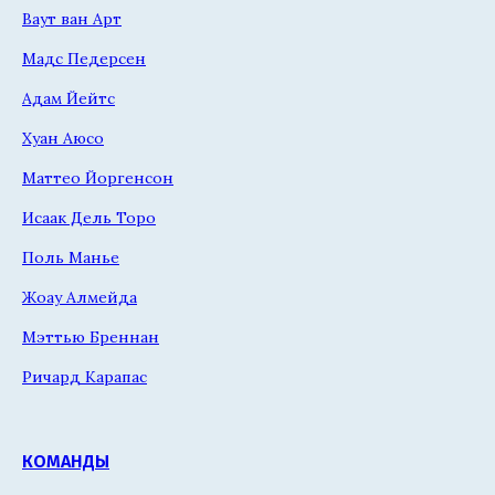
Ваут ван Арт
Мадс Педерсен
Адам Йейтс
Хуан Аюсо
Маттео Йоргенсон
Исаак Дель Торо
Поль Манье
Жоау Алмейда
Мэттью Бреннан
Ричард Карапас
КОМАНДЫ