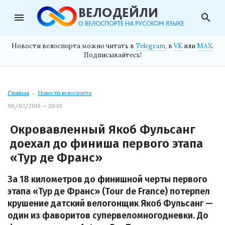
menu
search
Новости велоспорта можно читать в
Telegram
, в
VK
или
MAX
.
Подписывайтесь!
Главная
→
Новости велоспорта
06/07/2019 — 20:01
Окровавленный Якоб Фульсанг
доехал до финиша первого этапа
«Тур де Франс»
За 18 километров до финишной черты первого
этапа «Тур де Франс» (Tour de France) потерпел
крушение датский велогонщик Якоб Фульсанг —
один из фаворитов супервеломногодневки. До