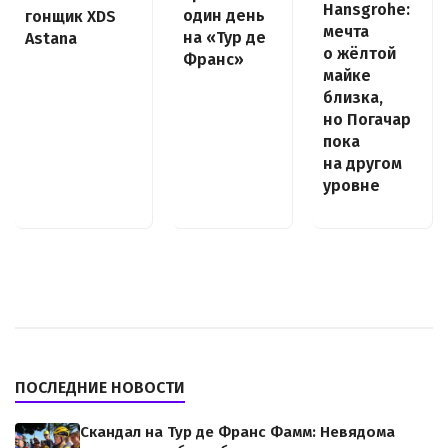
Hansgrohe:
один день
гонщик XDS
мечта
на «Тур де
Astana
о жёлтой
Франс»
майке
близка,
но Погачар
пока
на другом
уровне
ПОСЛЕДНИЕ НОВОСТИ
Скандал на Тур де Франс Фамм: Невядома