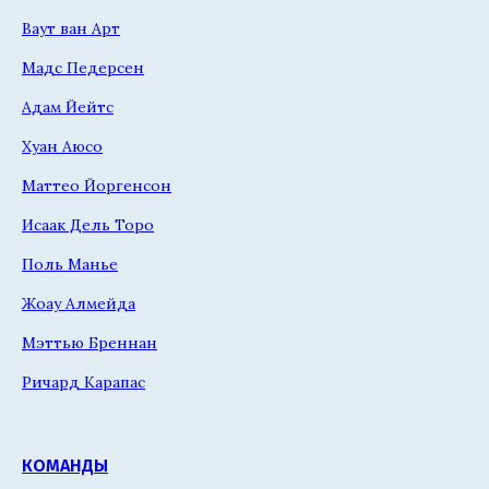
Ваут ван Арт
Мадс Педерсен
Адам Йейтс
Хуан Аюсо
Маттео Йоргенсон
Исаак Дель Торо
Поль Манье
Жоау Алмейда
Мэттью Бреннан
Ричард Карапас
КОМАНДЫ