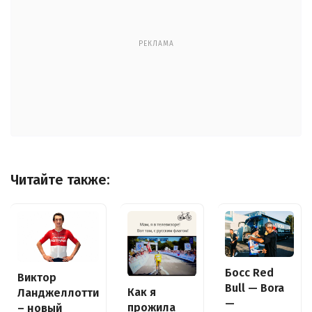
РЕКЛАМА
Читайте также:
Босс Red
Виктор
Bull — Bora
Как я
Ланджеллотти
—
прожила
– новый