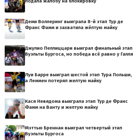
подала жалобу на блокировку
Деми Воллеринг выиграла 8-й этап Тур де
Франс Фамм и захватила жёлтую майку
Джулио Пеллиццари выиграл финальный этап
Вуэльты Бургоса, но победа всё равно у Галля
Луи Барре выиграл шестой этап Тура Польши,
а Леммен потерял желтую майку
Кася Невядома выиграла этап Тур де Франс
Фамм на Ванту и желтую майку
Мэттью Бреннан выиграл четвертый этап
Вуэльты Бургоса