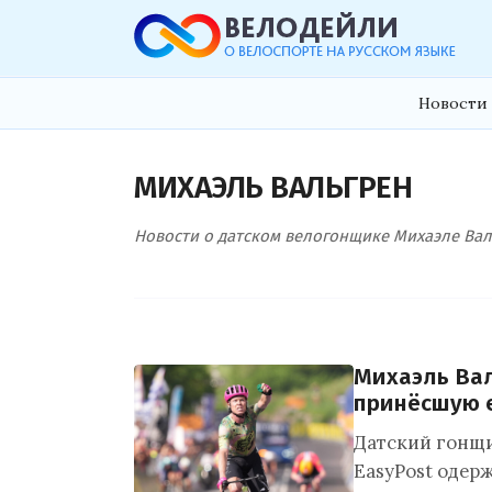
Новости 
МИХАЭЛЬ ВАЛЬГРЕН
Новости о датском велогонщике Михаэле Валь
Михаэль Вал
принёсшую е
Датский гонщи
EasyPost одерж