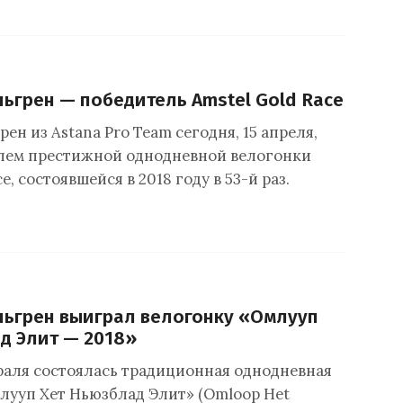
ьгрен — победитель Amstel Gold Race
ен из Astana Pro Team сегодня, 15 апреля,
лем престижной однодневной велогонки
e, состоявшейся в 2018 году в 53-й раз.
ьгрен выиграл велогонку «Омлууп
д Элит — 2018»
враля состоялась традиционная однодневная
лууп Хет Ньюзблад Элит» (Omloop Het