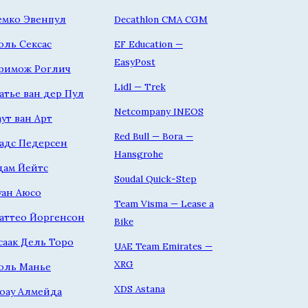
емко Эвенпул
Decathlon CMA CGM
оль Сексас
EF Education —
EasyPost
римож Роглич
Lidl — Trek
атье ван дер Пул
Netcompany INEOS
аут ван Арт
Red Bull — Bora —
адс Педерсен
Hansgrohe
дам Йейтс
Soudal Quick-Step
уан Аюсо
Team Visma — Lease a
аттео Йоргенсон
Bike
саак Дель Торо
UAE Team Emirates —
XRG
оль Манье
XDS Astana
оау Алмейда