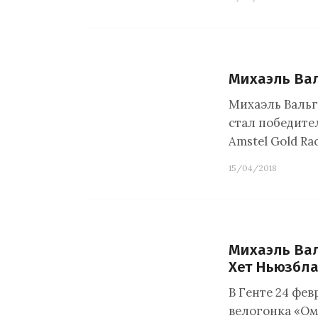
Михаэль Вал
Михаэль Вальгр
стал победите
Amstel Gold Rac
15/04/2018
Михаэль Вал
Хет Ньюзбла
В Генте 24 фе
велогонка «Ом