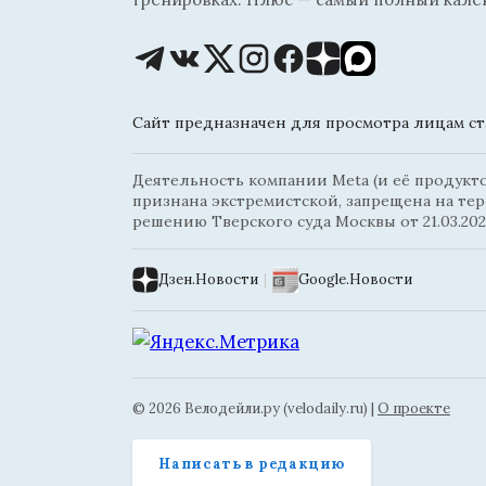
Сайт предназначен для просмотра лицам ста
Деятельность компании Meta (и её продуктов
признана экстремистской, запрещена на те
решению Тверского суда Москвы от 21.03.202
Дзен.Новости
|
Google.Новости
© 2026 Велодейли.ру (velodaily.ru) |
О проекте
Написать в редакцию