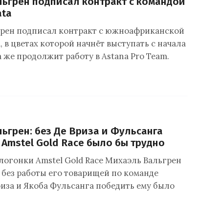
ьгрен подписал контракт с командой
ata
рен подписал контракт с южноафриканской
, в цветах которой начнёт выступать с начала
а же продолжит работу в Astana Pro Team.
ьгрен: без Де Вриза и Фульсанга
 Amstel Gold Race было бы трудно
логонки Amstel Gold Race Михаэль Вальгрен
 без работы его товарищей по команде
риза и Якоба Фульсанга победить ему было