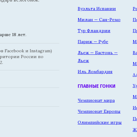
Вуэльта Испании
Р
Милан — Сан-Ремо
П
Тур Фландрии
П
рше 18 лет.
Париж — Рубе
М
 Facebook и Instagram)
Льеж — Бастонь —
В
рритории России по
Льеж
2.
М
Иль Ломбардия
А
Х
ГЛАВНЫЕ ГОНКИ
М
Чемпионат мира
И
Чемпионат Европы
П
Олимпийские игры
Ж