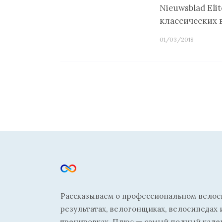
Nieuwsblad Eli
классических 
01/03/2018
Рассказываем о профессиональном велосп
результатах, велогонщиках, велосипедах 
тренировках. Плюс — самый полный кале