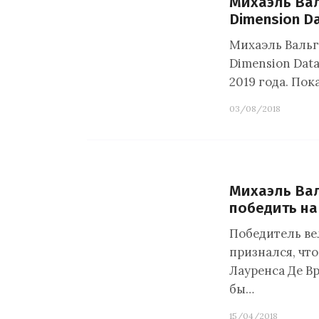
Михаэль Вал
Dimension D
Михаэль Вальг
Dimension Data
2019 года. Пок
03/08/2018
Михаэль Вал
победить на
Победитель ве
признался, что
Лауренса Де В
бы…
15/04/2018