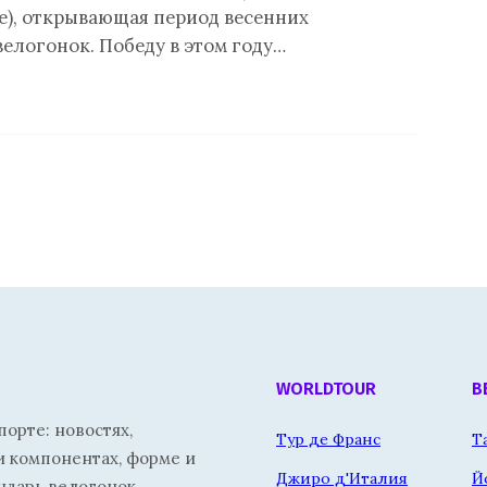
te), открывающая период весенних
велогонок. Победу в этом году…
WORLDTOUR
В
орте: новостях,
Тур де Франс
Т
и компонентах, форме и
Джиро д'Италия
Й
ндарь велогонок.