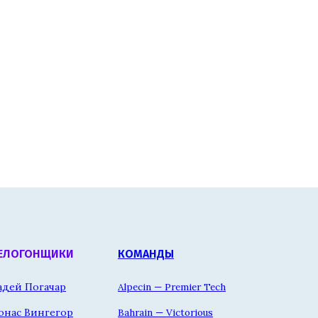
ЕЛОГОНЩИКИ
КОМАНДЫ
адей Погачар
Alpecin — Premier Tech
онас Вингегор
Bahrain — Victorious