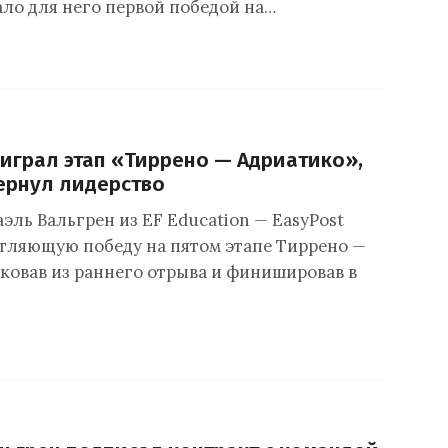
ало для него первой победой на…
играл этап «Тиррено — Адриатико»,
ернул лидерство
эль Вальгрен из EF Education — EasyPost
тляющую победу на пятом этапе Тиррено —
аковав из раннего отрыва и финишировав в