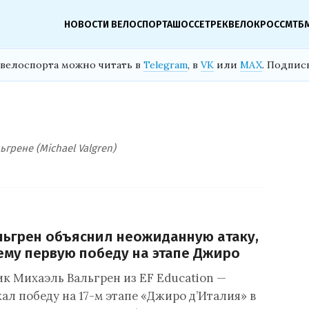
НОВОСТИ ВЕЛОСПОРТА
ШОССЕ
ТРЕК
ВЕЛОКРОСС
МТБ
велоспорта можно читать в
Telegram
, в
VK
или
MAX
. Подпис
грене (Michael Valgren)
ьгрен объяснил неожиданную атаку,
му первую победу на этапе Джиро
к Михаэль Вальгрен из EF Education —
ал победу на 17-м этапе «Джиро д’Италия» в