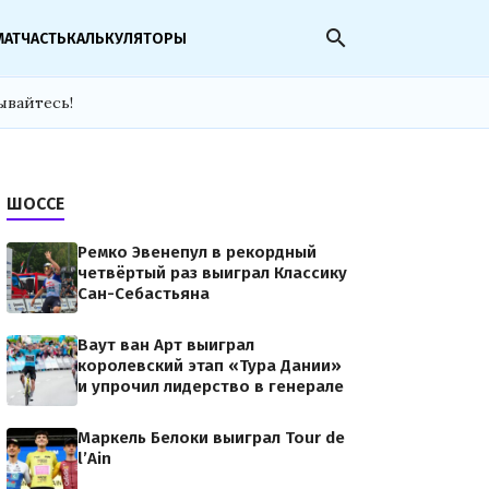
search
МАТЧАСТЬ
КАЛЬКУЛЯТОРЫ
ывайтесь!
ШОССЕ
Ремко Эвенепул в рекордный
четвёртый раз выиграл Классику
Сан-Себастьяна
Ваут ван Арт выиграл
королевский этап «Тура Дании»
и упрочил лидерство в генерале
Маркель Белоки выиграл Tour de
l’Ain