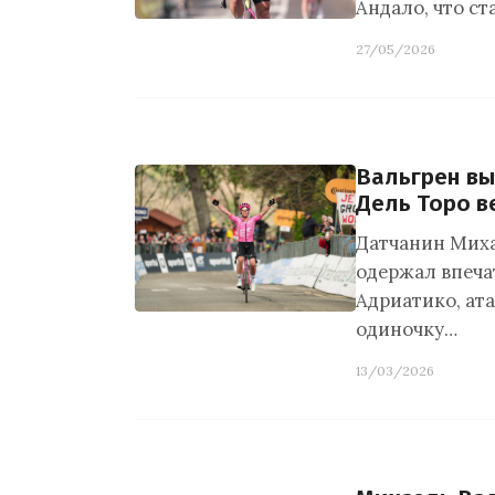
Андало, что ст
27/05/2026
Вальгрен вы
Дель Торо в
Датчанин Миха
одержал впеча
Адриатико, ат
одиночку…
13/03/2026