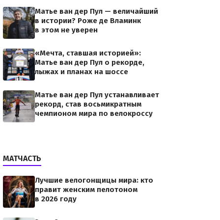
Матье ван дер Пул — величайший
в истории? Роже де Вламинк
в этом не уверен
«Мечта, ставшая историей»:
Матье ван дер Пул о рекорде,
лыжах и планах на шоссе
Матье ван дер Пул устанавливает
рекорд, став восьмикратным
чемпионом мира по велокроссу
МАТЧАСТЬ
Лучшие велогонщицы мира: кто
правит женским пелотоном
в 2026 году