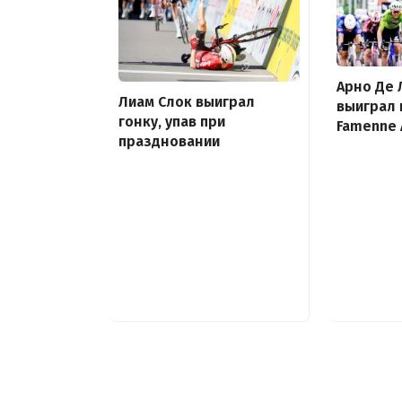
Арно Де 
Лиам Слок выиграл
выиграл 
гонку, упав при
Famenne 
праздновании