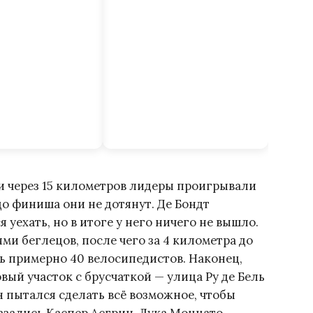
и через 15 километров лидеры проигрывали
 до финиша они не дотянут. Де Бондт
уехать, но в итоге у него ничего не вышло.
и беглецов, после чего за 4 километра до
ь примерно 40 велосипедистов. Наконец,
ый участок с брусчаткой — улица Ру де Бель
н пытался сделать всё возможное, чтобы
азались Каспер Асгрин, Лука Моццато,