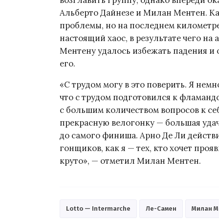
Альберто Дайнезе и Милан Ментен. Ка
проблемы, но на последнем километре
настоящий хаос, в результате чего на 
Ментену удалось избежать падения и 
его.
«С трудом могу в это поверить. Я нем
что с трудом подготовился к фламандс
с большим количеством вопросов к себе
прекрасную велогонку — большая удач
до самого финиша. Арно Де Ли действи
гонщиков, как я — тех, кто хочет проя
круто», — отметил Милан Ментен.
Lotto — Intermarche
Ле-Самен
Милан М