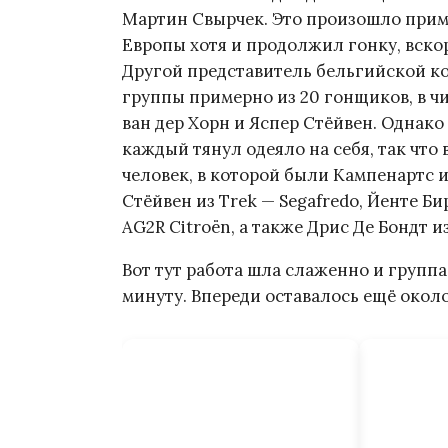
Мартин Свырчек. Это произошло прим
Европы хотя и продолжил гонку, вскор
Другой представитель бельгийской к
группы примерно из 20 гонщиков, в ч
ван дер Хорн и Яспер Стёйвен. Однако
каждый тянул одеяло на себя, так что 
человек, в которой были Кампенартс и 
Стёйвен из Trek — Segafredo, Йенте Би
AG2R Citroën, а также Дрис Де Бондт и
Вот тут работа шла слаженно и групп
минуту. Впереди оставалось ещё около