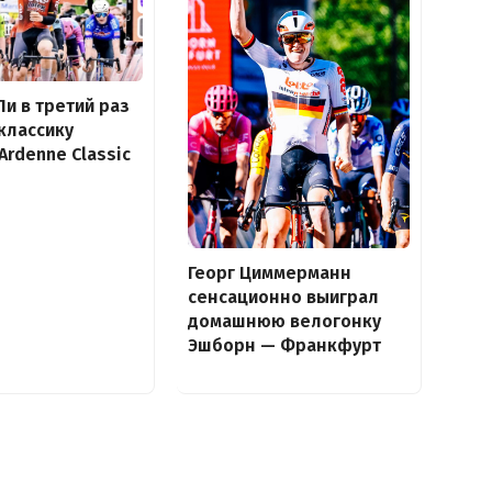
Ли в третий раз
классику
Ardenne Classic
Георг Циммерманн
сенсационно выиграл
домашнюю велогонку
Эшборн — Франкфурт