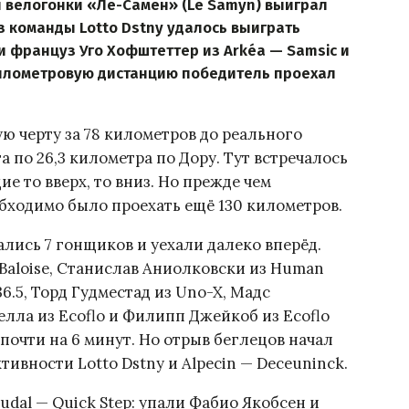
 велогонки «Ле-Самен» (Le Samyn) выиграл
з команды Lotto Dstny удалось выиграть
и француз Уго Хофштеттер из Arkéa — Samsic и
-километровую дистанцию победитель проехал
 черту за 78 километров до реального
а по 26,3 километра по Дору. Тут встречалось
е то вверх, то вниз. Но прежде чем
обходимо было проехать ещё 130 километров.
ались 7 гонщиков и уехали далеко вперёд.
-Baloise, Станислав Аниолковски из Human
6.5, Торд Гудместад из Uno-X, Мадс
лла из Ecoflo и Филипп Джейкоб из Ecoflo
очти на 6 минут. Но отрыв беглецов начал
тивности Lotto Dstny и Alpecin — Deceuninck.
udal — Quick Step: упали Фабио Якобсен и