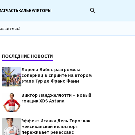
search
МАТЧАСТЬ
КАЛЬКУЛЯТОРЫ
ывайтесь!
ПОСЛЕДНИЕ НОВОСТИ
Лорена Вибес разгромила
соперниц в спринте на втором
этапе Тур де Франс Фамм
Виктор Ланджеллотти – новый
гонщик XDS Astana
Эффект Исаака Дель Торо: как
мексиканский велоспорт
переживает ренессанс