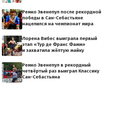
Ремко Эвенепул после рекордной
победы в Сан-Себастьяне
нацелился на чемпионат мира
Лорена Вибес выиграла первый
этап «Тур де Франс Фамм»
и захватила жёлтую майку
Ремко Эвенепул в рекордный
четвёртый раз выиграл Классику
Сан-Себастьяна