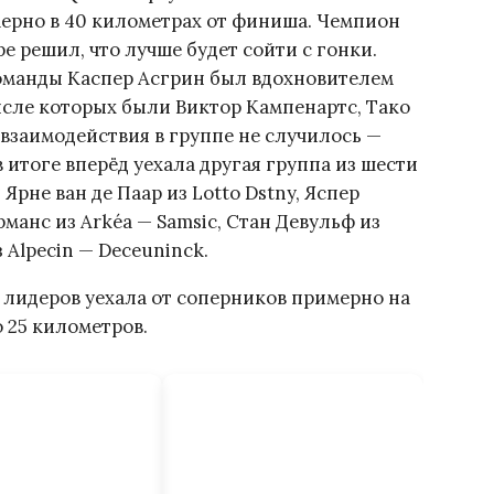
ерно в 40 километрах от финиша. Чемпион
е решил, что лучше будет сойти с гонки.
оманды Каспер Асгрин был вдохновителем
исле которых были Виктор Кампенартс, Тако
 взаимодействия в группе не случилось —
в итоге вперёд уехала другая группа из шести
Ярне ван де Паар из Lotto Dstny, Яспер
рманс из Arkéa — Samsic, Стан Девульф из
з Alpecin — Deceuninck.
а лидеров уехала от соперников примерно на
 25 километров.