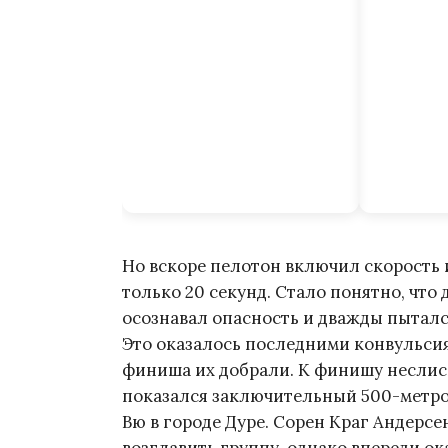
Но вскоре пелотон включил скорость 
только 20 секунд. Стало понятно, что
осознавал опасность и дважды пытался 
Это оказалось последними конвульсиям
финиша их добрали. К финишу неслис
показался заключительный 500-метров
Вю в городе Дуре. Сорен Краг Андерсе
возглавить группу, однако впереди ок