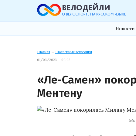
Новости 
Главная
→
Шоссейные велогонки
01/03/2023 — 00:02
«Ле-Самен» поко
Ментену
Ми