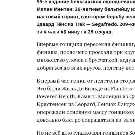
55-е издание бельгийской однодневной
Милан Ментен: 26-летнему бельгийцу и
массовый спринт, в котором борьбу вел
Эдвард Тёнс из Trek — Segafredo. 209
за 4 часа 49 минут и 28 секунд.
Впервые гонщики пересекли финишную
финиша, после чего проехали три круг
множество улочек с брусчаткой, ведущи
добраться до этих кругов, пелотну не
В первый час гонки от пелотона оторв
Это были Жиль Де Вильде из Flanders
Powered Health, Камиль Малецки из Q3
Кристенсен из Leopard, Лениак Ландже
опережали основную массу гонщиков п
довольно быстро сокращаться из-за ак
Но не всё шло гладко для гонщиков So