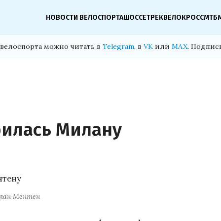
НОВОСТИ ВЕЛОСПОРТА
ШОССЕ
ТРЕК
ВЕЛОКРОСС
МТБ
велоспорта можно читать в
Telegram
, в
VK
или
MAX
. Подпис
рилась Милану
лан Ментен