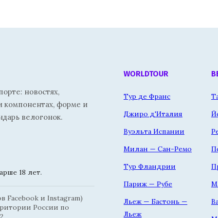
WORLDTOUR
В
орте: новостях,
Тур де Франс
Т
и компонентах, форме и
Джиро д'Италия
Й
ндарь велогонок.
Вуэльта Испании
Р
Милан — Сан-Ремо
П
Тур Фландрии
П
рше 18 лет.
Париж — Рубе
М
 Facebook и Instagram)
Льеж — Бастонь —
В
рритории России по
Льеж
2.