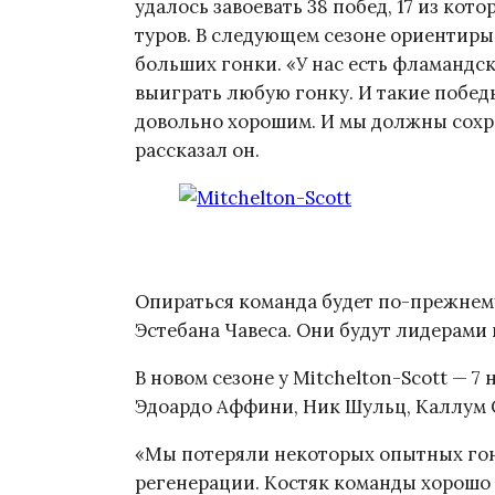
удалось завоевать 38 побед, 17 из кото
туров. В следующем сезоне ориентиры
больших гонки. «У нас есть фламандс
выиграть любую гонку. И такие победы
довольно хорошим. И мы должны сохра
рассказал он.
Опираться команда будет по-прежнему
Эстебана Чавеса. Они будут лидерами 
В новом сезоне у Mitchelton-Scott — 7
Эдоардо Аффини, Ник Шульц, Каллум С
«Мы потеряли некоторых опытных гон
регенерации. Костяк команды хорошо