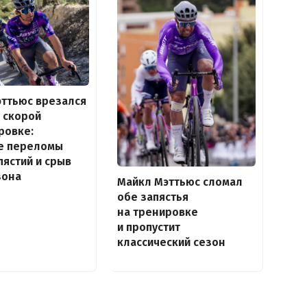
ттьюс врезался
 скорой
ровке:
е переломы
пястий и срыв
зона
Майкл Мэттьюc сломал
обе запястья
на тренировке
и пропустит
классический сезон