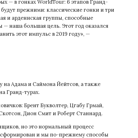
рых — в гонках WorldTour: 6 этапов Гранд-
 будут прежними: классические гонки и три
кая и арденнская группы, способные
 — наша большая цель. Этот год оказался
нить этот импульс в 2019 году», —
 на Адама и Саймона Йейтсов, а также
на Гранд-турах.
 новичков: Брент Букволтер, Цгабу Грмай,
котсон, Дион Смит и Роберт Станнард.
щиков, но это нормальный процесс
 сформирован и мы по-прежнему способы