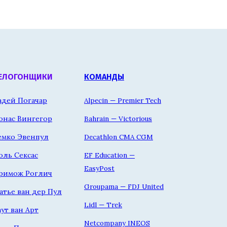
ЕЛОГОНЩИКИ
КОМАНДЫ
адей Погачар
Alpecin — Premier Tech
онас Вингегор
Bahrain — Victorious
емко Эвенпул
Decathlon CMA CGM
оль Сексас
EF Education —
EasyPost
римож Роглич
Groupama — FDJ United
атье ван дер Пул
Lidl — Trek
аут ван Арт
Netcompany INEOS