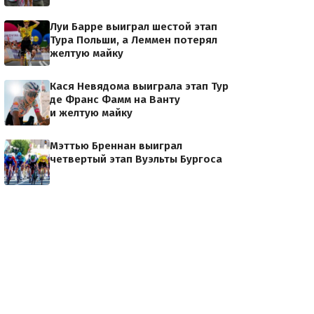
Луи Барре выиграл шестой этап
Тура Польши, а Леммен потерял
желтую майку
Кася Невядома выиграла этап Тур
де Франс Фамм на Ванту
и желтую майку
Мэттью Бреннан выиграл
Mitchelton-Scott
четвертый этап Вуэльты Бургоса