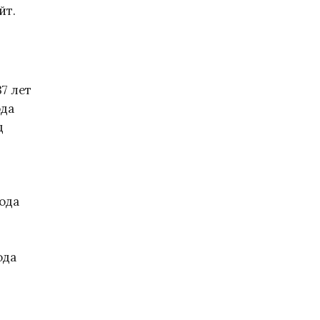
йт.
7 лет
ода
д
года
ода