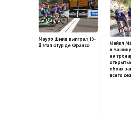
Мауро Шмид выиграл 13-
Майкл Мэ
й этап «Тур де Франс»
в машину
на трени
открыты
обоих за
всего се