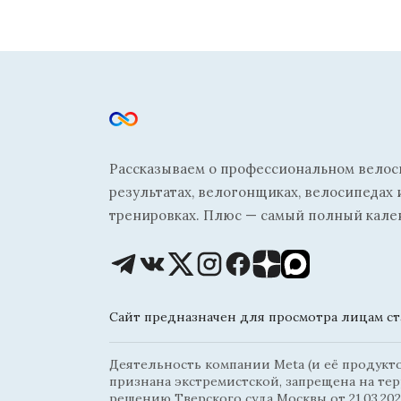
Рассказываем о профессиональном велосп
результатах, велогонщиках, велосипедах 
тренировках. Плюс — самый полный кале
Сайт предназначен для просмотра лицам ста
Деятельность компании Meta (и её продуктов
признана экстремистской, запрещена на те
решению Тверского суда Москвы от 21.03.202