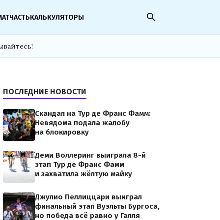
search
МАТЧАСТЬ
КАЛЬКУЛЯТОРЫ
ывайтесь!
ПОСЛЕДНИЕ НОВОСТИ
Скандал на Тур де Франс Фамм:
Невядома подала жалобу
на блокировку
Деми Воллеринг выиграла 8-й
этап Тур де Франс Фамм
и захватила жёлтую майку
Джулио Пеллиццари выиграл
финальный этап Вуэльты Бургоса,
но победа всё равно у Галля