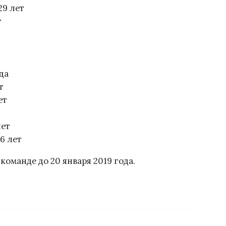
29 лет
т
да
т
ет
лет
6 лет
оманде до 20 января 2019 года.