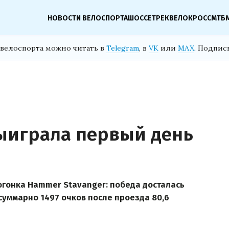
НОВОСТИ ВЕЛОСПОРТА
ШОССЕ
ТРЕК
ВЕЛОКРОСС
МТБ
велоспорта можно читать в
Telegram
, в
VK
или
MAX
. Подпис
выиграла первый день
огонка Hammer Stavanger: победа досталась
суммарно 1497 очков после проезда 80,6