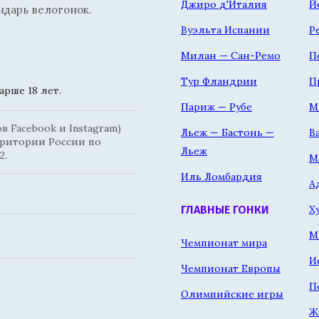
Джиро д'Италия
Й
ндарь велогонок.
Вуэльта Испании
Р
Милан — Сан-Ремо
П
Тур Фландрии
П
рше 18 лет.
Париж — Рубе
М
 Facebook и Instagram)
Льеж — Бастонь —
В
рритории России по
Льеж
2.
М
Иль Ломбардия
А
Х
ГЛАВНЫЕ ГОНКИ
М
Чемпионат мира
И
Чемпионат Европы
П
Олимпийские игры
Ж