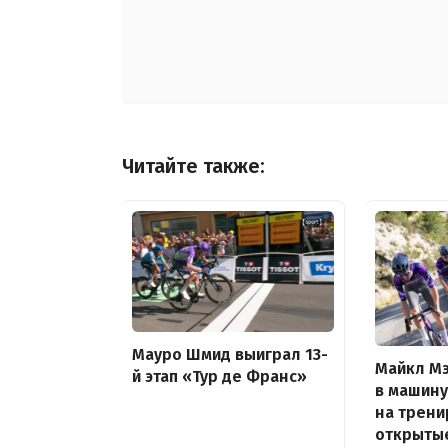
Читайте также:
Мауро Шмид выиграл 13-
Майкл Мэ
й этап «Тур де Франс»
в машину
на трени
открыты