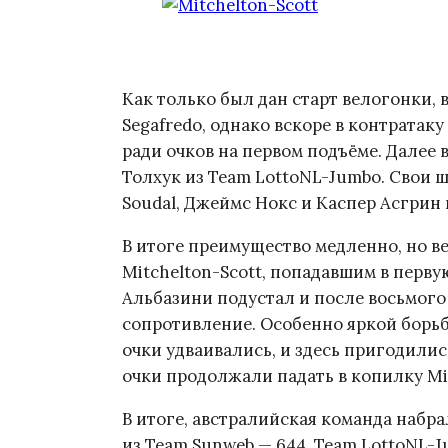
Как только был дан старт велогонки, 
Segafredo, однако вскоре в контратак
ради очков на первом подъёме. Далее
Толхук из Team LottoNL-Jumbo. Свои 
Soudal, Джеймс Нокс и Каспер Асгрин и
В итоге преимущество медленно, но в
Mitchelton-Scott, попадавшим в перву
Альбазини подустал и после восьмого
сопротивление. Особенно яркой борьб
очки удваивались, и здесь пригодили
очки продолжали падать в копилку Mit
В итоге, австралийская команда набра
из Team Sunweb — 644. Team LottoNL-J