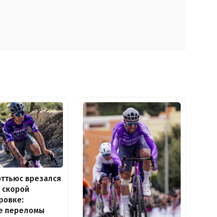
ттьюс врезался
 скорой
ровке:
е переломы