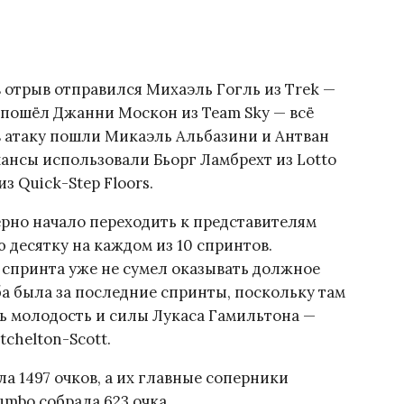
в отрыв отправился Михаэль Гогль из Trek —
у пошёл Джанни Москон из Team Sky — всё
 в атаку пошли Микаэль Альбазини и Антван
шансы использовали Бьорг Ламбрехт из Lotto
з Quick-Step Floors.
ерно начало переходить к представителям
ю десятку на каждом из 10 спринтов.
 спринта уже не сумел оказывать должное
а была за последние спринты, поскольку там
сь молодость и силы Лукаса Гамильтона —
chelton-Scott.
ла 1497 очков, а их главные соперники
umbo собрала 623 очка.