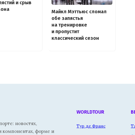
пястий и срыв
зона
Майкл Мэттьюc сломал
обе запястья
на тренировке
и пропустит
классический сезон
WORLDTOUR
В
орте: новостях,
Тур де Франс
Т
и компонентах, форме и