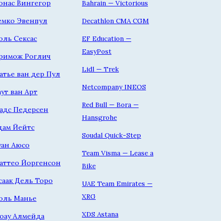
онас Вингегор
Bahrain — Victorious
емко Эвенпул
Decathlon CMA CGM
оль Сексас
EF Education —
EasyPost
римож Роглич
Lidl — Trek
атье ван дер Пул
Netcompany INEOS
аут ван Арт
Red Bull — Bora —
адс Педерсен
Hansgrohe
дам Йейтс
Soudal Quick-Step
уан Аюсо
Team Visma — Lease a
аттео Йоргенсон
Bike
саак Дель Торо
UAE Team Emirates —
XRG
оль Манье
XDS Astana
оау Алмейда