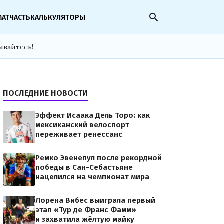
search
МАТЧАСТЬ
КАЛЬКУЛЯТОРЫ
ывайтесь!
ПОСЛЕДНИЕ НОВОСТИ
Эффект Исаака Дель Торо: как
мексиканский велоспорт
переживает ренессанс
Ремко Эвенепул после рекордной
победы в Сан-Себастьяне
нацелился на чемпионат мира
Лорена Вибес выиграла первый
этап «Тур де Франс Фамм»
и захватила жёлтую майку