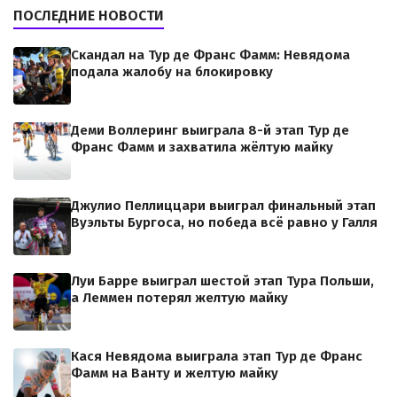
ПОСЛЕДНИЕ НОВОСТИ
Скандал на Тур де Франс Фамм: Невядома
подала жалобу на блокировку
Деми Воллеринг выиграла 8-й этап Тур де
Франс Фамм и захватила жёлтую майку
Джулио Пеллиццари выиграл финальный этап
Вуэльты Бургоса, но победа всё равно у Галля
Луи Барре выиграл шестой этап Тура Польши,
а Леммен потерял желтую майку
Кася Невядома выиграла этап Тур де Франс
Фамм на Ванту и желтую майку