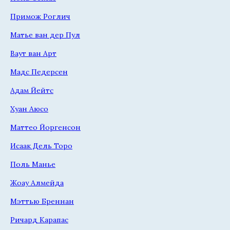
Примож Роглич
Матье ван дер Пул
Ваут ван Арт
Мадс Педерсен
Адам Йейтс
Хуан Аюсо
Маттео Йоргенсон
Исаак Дель Торо
Поль Манье
Жоау Алмейда
Мэттью Бреннан
Ричард Карапас