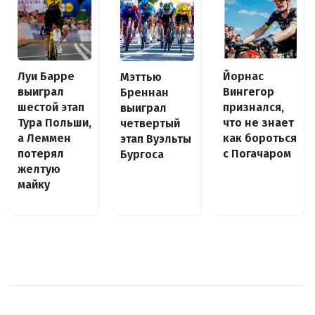
Луи Барре
Йорнас
Мэттью
выиграл
Вингегор
Бреннан
шестой этап
признался,
выиграл
Тура Польши,
что не знает
четвертый
а Леммен
как бороться
этап Вуэльты
потерял
с Погачаром
Бургоса
желтую
майку