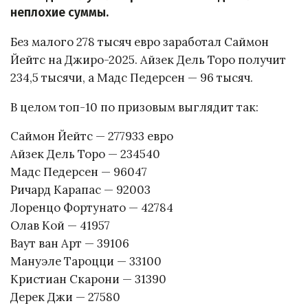
неплохие суммы.
Без малого 278 тысяч евро заработал Саймон
Йейтс на Джиро-2025. Айзек Дель Торо получит
234,5 тысячи, а Мадс Педерсен — 96 тысяч.
В целом топ-10 по призовым выглядит так:
Саймон Йейтс — 277933 евро
Айзек Дель Торо — 234540
Мадс Педерсен — 96047
Ричард Карапас — 92003
Лоренцо Фортунато — 42784
Олав Кой — 41957
Ваут ван Арт — 39106
Мануэле Тароцци — 33100
Кристиан Скарони — 31390
Дерек Джи — 27580