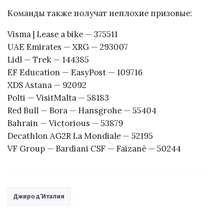
Команды также получат неплохие призовые:
Visma | Lease a bike — 375511
UAE Emirates — XRG — 293007
Lidl — Trek — 144385
EF Education — EasyPost — 109716
XDS Astana — 92092
Polti — VisitMalta — 58183
Red Bull — Bora — Hansgrohe — 55404
Bahrain — Victorious — 53879
Decathlon AG2R La Mondiale — 52195
VF Group — Bardiani CSF — Faizanè — 50244
Джиро д’Италия