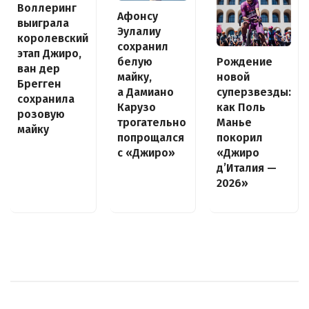
Воллеринг
Афонсу
выиграла
Эулалиу
королевский
сохранил
этап Джиро,
белую
Рождение
ван дер
майку,
новой
Брегген
а Дамиано
суперзвезды:
сохранила
Карузо
как Поль
розовую
трогательно
Манье
майку
попрощался
покорил
с «Джиро»
«Джиро
д’Италия —
2026»