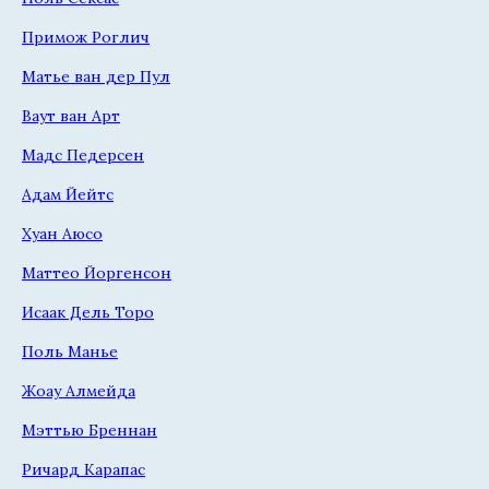
Примож Роглич
Матье ван дер Пул
Ваут ван Арт
Мадс Педерсен
Адам Йейтс
Хуан Аюсо
Маттео Йоргенсон
Исаак Дель Торо
Поль Манье
Жоау Алмейда
Мэттью Бреннан
Ричард Карапас