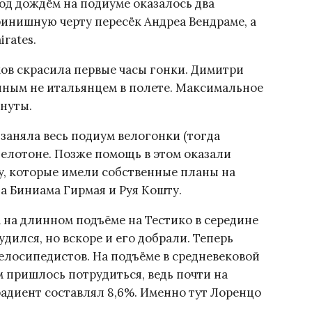
од дождём на подиуме оказалось два
финишную черту пересёк Андреа Вендраме, а
rates.
ов скрасила первые часы гонки. Димитри
нным не итальянцем в полете. Максимальное
нуты.
 заняла весь подиум велогонки (тогда
пелотоне. Позже помощь в этом оказали
y, которые имели собственные планы на
на Биниама Гирмая и Руя Кошту.
 на длинном подъёме на Тестико в середине
дился, но вскоре и его добрали. Теперь
велосипедистов. На подъёме в средневековой
 пришлось потрудиться, ведь почти на
адиент составлял 8,6%. Именно тут Лоренцо