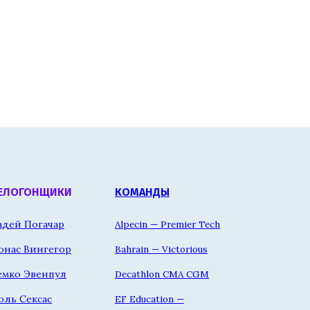
ЕЛОГОНЩИКИ
КОМАНДЫ
адей Погачар
Alpecin — Premier Tech
онас Вингегор
Bahrain — Victorious
емко Эвенпул
Decathlon CMA CGM
оль Сексас
EF Education —