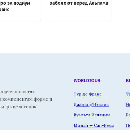
оро за подиум
заболеют перед Альпами
ранс
WORLDTOUR
В
орте: новостях,
Тур де Франс
Т
и компонентах, форме и
Джиро д'Италия
Й
ндарь велогонок.
Вуэльта Испании
Р
Милан — Сан-Ремо
П