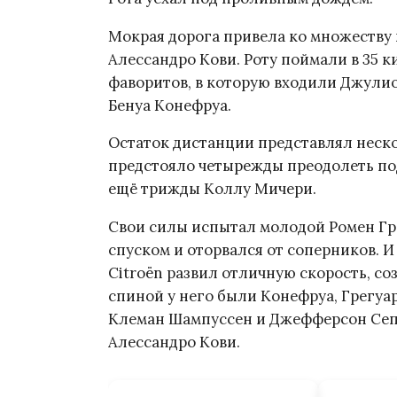
Мокрая дорога привела ко множеству 
Алессандро Кови. Роту поймали в 35 к
фаворитов, в которую входили Джулио
Бенуа Конефруа.
Остаток дистанции представлял неско
предстояло четырежды преодолеть по
ещё трижды Коллу Мичери.
Свои силы испытал молодой Ромен Гре
спуском и оторвался от соперников. 
Citroën развил отличную скорость, соз
спиной у него были Конефруа, Грегуар,
Клеман Шампуссен и Джефферсон Сепе
Алессандро Кови.