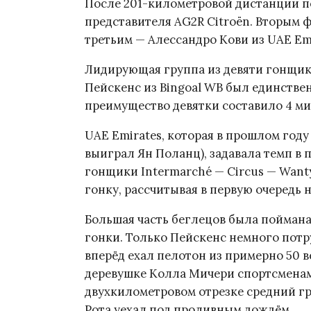
После 201-километровой дистанции п
представителя AG2R Citroën. Вторым 
третьим — Алессандро Кови из UAE Emi
Лидирующая группа из девяти гонщик
Пейскенс из Bingoal WB был единстве
преимущество девятки составило 4 ми
UAE Emirates, которая в прошлом году
выиграл Ян Поланц), задавала темп в 
гонщики Intermarché — Circus — Want
гонку, рассчитывая в первую очередь 
Большая часть беглецов была поймана
гонки. Только Пейскенс немного потру
вперёд ехал пелотон из примерно 50 
деревушке Колла Мичери спортсменам
двухкилометровом отрезке средний гр
Рота уехал под проливным дождём.