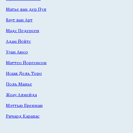
Матье ван дер Пул
Ваут ван Арт
Мадс Педерсен
Адам Йейтс
Хуан Аюсо
Маттео Йоргенсон
Исаак Дель Торо
Поль Манье
Жоау Алмейда
Мэттью Бреннан
Ричард Карапас