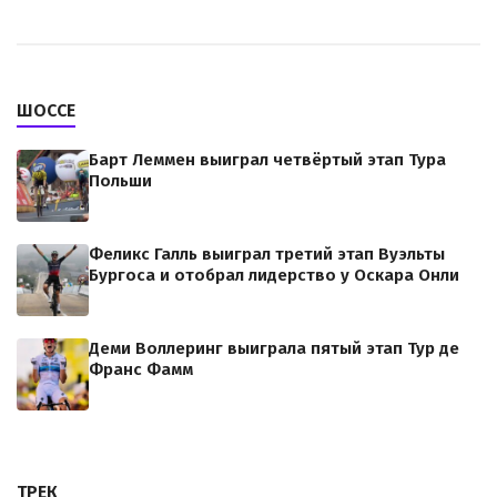
ШОССЕ
Барт Леммен выиграл четвёртый этап Тура
Польши
Феликс Галль выиграл третий этап Вуэльты
Бургоса и отобрал лидерство у Оскара Онли
Деми Воллеринг выиграла пятый этап Тур де
Франс Фамм
ТРЕК