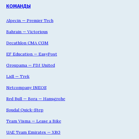
КОМАНДЫ
Alpecin — Premier Tech
Bahrain — Victorious
Decathlon CMA CGM
EF Education — EasyPost
Groupama — FDJ United
Lidl — Trek
Netcompany INEOS
Red Bull — Bora — Hansgrohe
Soudal Quick-Step
Team Visma — Lease a Bike
UAE Team Emirates — XRG