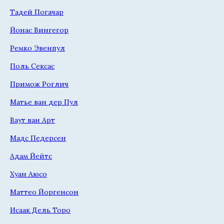
Тадей Погачар
Йонас Вингегор
Ремко Эвенпул
Поль Сексас
Примож Роглич
Матье ван дер Пул
Ваут ван Арт
Мадс Педерсен
Адам Йейтс
Хуан Аюсо
Маттео Йоргенсон
Исаак Дель Торо