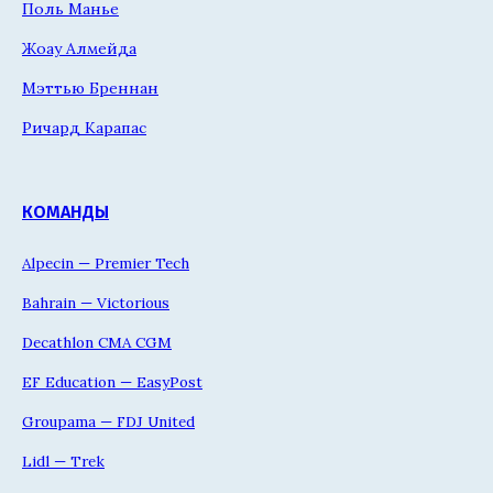
Поль Манье
Жоау Алмейда
Мэттью Бреннан
Ричард Карапас
КОМАНДЫ
Alpecin — Premier Tech
Bahrain — Victorious
Decathlon CMA CGM
EF Education — EasyPost
Groupama — FDJ United
Lidl — Trek