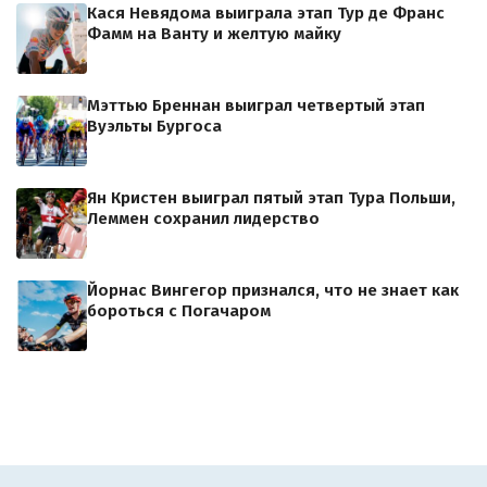
Кася Невядома выиграла этап Тур де Франс
Фамм на Ванту и желтую майку
Мэттью Бреннан выиграл четвертый этап
Вуэльты Бургоса
Ян Кристен выиграл пятый этап Тура Польши,
Леммен сохранил лидерство
Йорнас Вингегор признался, что не знает как
бороться с Погачаром