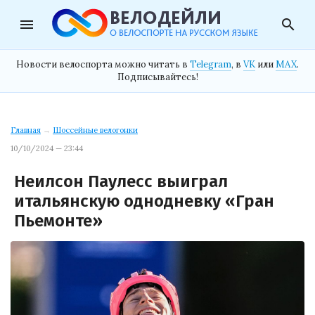
menu
search
Новости велоспорта можно читать в
Telegram
, в
VK
или
MAX
.
Подписывайтесь!
Главная
→
Шоссейные велогонки
10/10/2024 — 23:44
Неилсон Паулесс выиграл
итальянскую однодневку «Гран
Пьемонте»