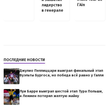
l’Ain
лидерство
в генерале
ПОСЛЕДНИЕ НОВОСТИ
Джулио Пеллиццари выиграл финальный этап
Вуэльты Бургоса, но победа всё равно у Галля
Луи Барре выиграл шестой этап Тура Польши,
а Леммен потерял желтую майку