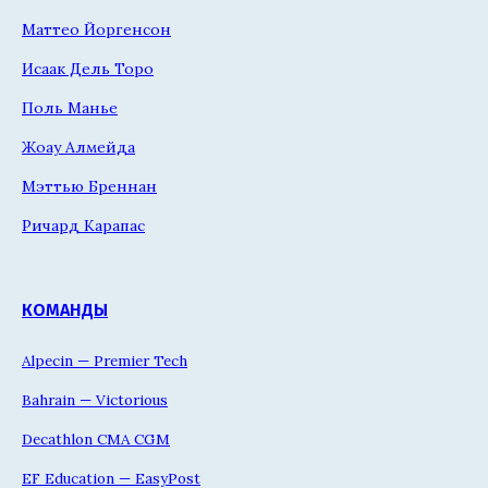
Маттео Йоргенсон
Исаак Дель Торо
Поль Манье
Жоау Алмейда
Мэттью Бреннан
Ричард Карапас
КОМАНДЫ
Alpecin — Premier Tech
Bahrain — Victorious
Decathlon CMA CGM
EF Education — EasyPost