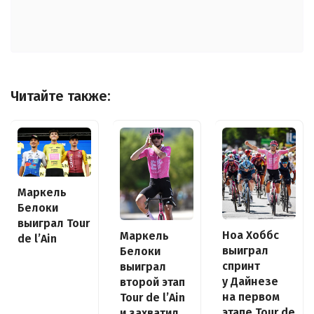
Читайте также:
Маркель
Белоки
выиграл Tour
Ноа Хоббс
Маркель
de l’Ain
выиграл
Белоки
спринт
выиграл
у Дайнезе
второй этап
на первом
Tour de l’Ain
этапе Tour de
и захватил