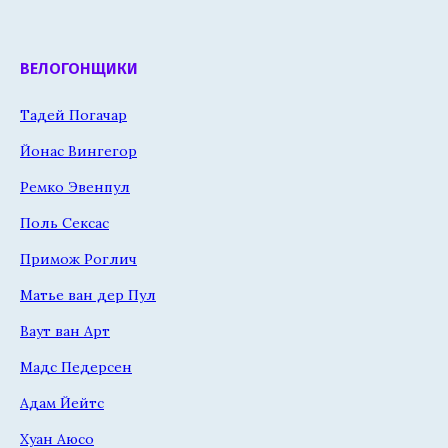
ВЕЛОГОНЩИКИ
Тадей Погачар
Йонас Вингегор
Ремко Эвенпул
Поль Сексас
Примож Роглич
Матье ван дер Пул
Ваут ван Арт
Мадс Педерсен
Адам Йейтс
Хуан Аюсо