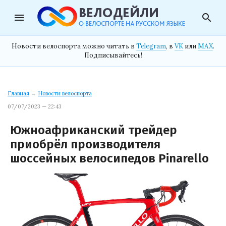
menu
search
Новости велоспорта можно читать в
Telegram
, в
VK
или
MAX
.
Подписывайтесь!
Главная
→
Новости велоспорта
07/07/2023 — 22:43
Южноафриканский трейдер
приобрёл производителя
шоссейных велосипедов Pinarello