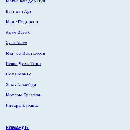
Матье ван дер Пул
Ваут ван Арт
Мадс Педерсен
Адам Йейтс
Хуан Аюсо
Маттео Йоргенсон
Исаак Дель Торо
Поль Манье
Жоау Алмейда
Мэттью Бреннан
Ричард Карапас
КОМАНДЫ