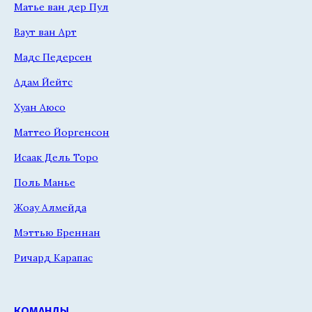
Матье ван дер Пул
Ваут ван Арт
Мадс Педерсен
Адам Йейтс
Хуан Аюсо
Маттео Йоргенсон
Исаак Дель Торо
Поль Манье
Жоау Алмейда
Мэттью Бреннан
Ричард Карапас
КОМАНДЫ