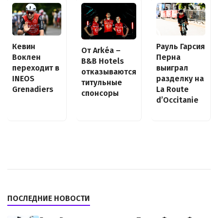
Кевин
Рауль Гарсия
От Arkéa –
Воклен
Перна
B&B Hotels
переходит в
выиграл
отказываются
INEOS
разделку на
титульные
Grenadiers
La Route
спонсоры
d’Occitanie
ПОСЛЕДНИЕ НОВОСТИ