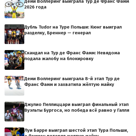
Деми Воллеринг выиграла Тур де Франс Фамм
2026 года
Дубль Tudor на Туре Польши: Кюнг выиграл
разделку, Бреннер — генерал
Скандал на Тур де Франс Фамм: Невядома
подала жалобу на блокировку
Деми Воллеринг выиграла 8-й этап Тур де
Франс Фамм и захватила жёлтую майку
Джулио Пеллиццари выиграл финальный этап
Вуэльты Бургоса, но победа всё равно у Галля
Луи Барре выиграл шестой этап Тура Польши,