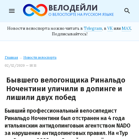
menu
search
Новости велоспорта можно читать в
Telegram
, в
VK
или
MAX
.
Подписывайтесь!
Главная
→
Новости велоспорта
02/12/2020 — 18:11
Бывшего велогонщика Ринальдо
Ночентини уличили в допинге и
лишили двух побед
Бывший профессиональный велосипедист
Ринальдо Ночентини был отстранен на 4 года
итальянским антидопинговым агентством NADO
за нарушение антидопинговых правил. На «Тур