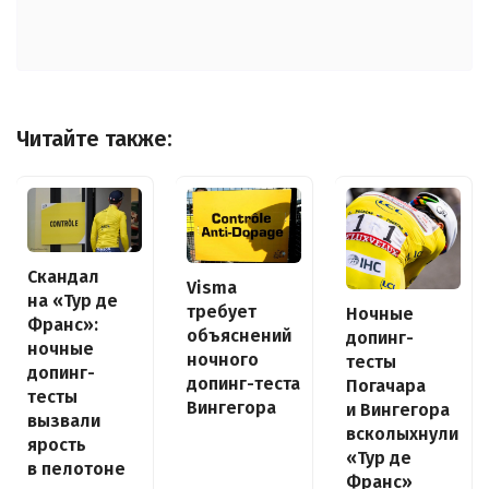
Читайте также:
Скандал
Visma
на «Тур де
требует
Ночные
Франс»:
объяснений
допинг-
ночные
ночного
тесты
допинг-
допинг-теста
Погачара
тесты
Вингегора
и Вингегора
вызвали
всколыхнули
ярость
«Тур де
в пелотоне
Франс»