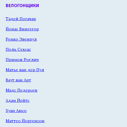
ВЕЛОГОНЩИКИ
Тадей Погачар
Йонас Вингегор
Ремко Эвенпул
Поль Сексас
Примож Роглич
Матье ван дер Пул
Ваут ван Арт
Мадс Педерсен
Адам Йейтс
Хуан Аюсо
Маттео Йоргенсон