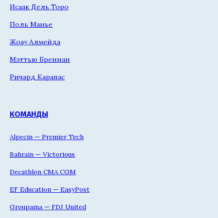
Исаак Дель Торо
Поль Манье
Жоау Алмейда
Мэттью Бреннан
Ричард Карапас
КОМАНДЫ
Alpecin — Premier Tech
Bahrain — Victorious
Decathlon CMA CGM
EF Education — EasyPost
Groupama — FDJ United