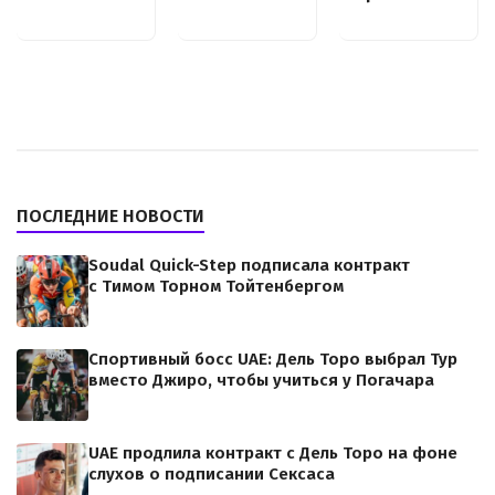
ПОСЛЕДНИЕ НОВОСТИ
Soudal Quick-Step подписала контракт
с Тимом Торном Тойтенбергом
Спортивный босс UAE: Дель Торо выбрал Тур
вместо Джиро, чтобы учиться у Погачара
UAE продлила контракт с Дель Торо на фоне
слухов о подписании Сексаса