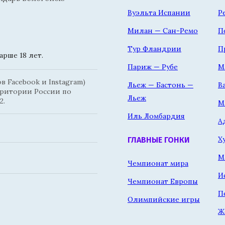
Вуэльта Испании
Р
Милан — Сан-Ремо
П
Тур Фландрии
П
рше 18 лет.
Париж — Рубе
М
 Facebook и Instagram)
Льеж — Бастонь —
В
рритории России по
Льеж
2.
М
Иль Ломбардия
А
Х
ГЛАВНЫЕ ГОНКИ
М
Чемпионат мира
И
Чемпионат Европы
П
Олимпийские игры
Ж