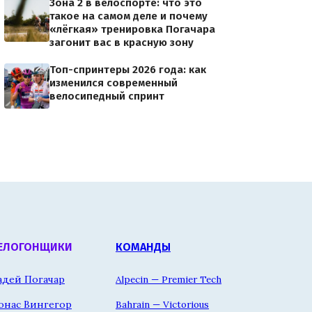
Зона 2 в велоспорте: что это
такое на самом деле и почему
«лёгкая» тренировка Погачара
загонит вас в красную зону
Топ-спринтеры 2026 года: как
изменился современный
велосипедный спринт
ЕЛОГОНЩИКИ
КОМАНДЫ
адей Погачар
Alpecin — Premier Tech
онас Вингегор
Bahrain — Victorious