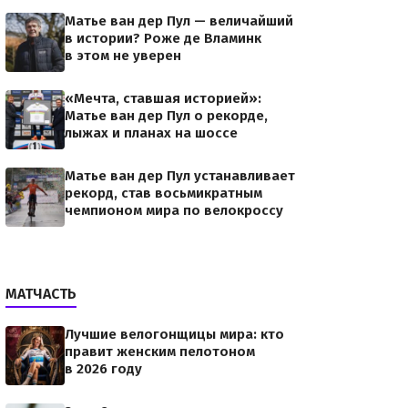
Матье ван дер Пул — величайший
в истории? Роже де Вламинк
в этом не уверен
«Мечта, ставшая историей»:
Матье ван дер Пул о рекорде,
лыжах и планах на шоссе
Матье ван дер Пул устанавливает
рекорд, став восьмикратным
чемпионом мира по велокроссу
МАТЧАСТЬ
Лучшие велогонщицы мира: кто
правит женским пелотоном
в 2026 году