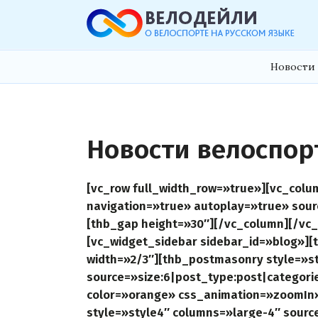
Новости 
Новости велоспор
[vc_row full_width_row=»true»][vc_colum
navigation=»true» autoplay=»true» sour
[thb_gap height=»30″][/vc_column][/vc_
[vc_widget_sidebar sidebar_id=»blog»]
width=»2/3″][thb_postmasonry style=»s
source=»size:6|post_type:post|categori
color=»orange» css_animation=»zoomIn
style=»style4″ columns=»large-4″ sourc