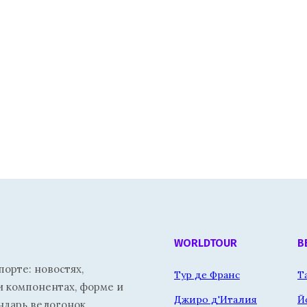
WORLDTOUR
В
орте: новостях,
Тур де Франс
Т
и компонентах, форме и
Джиро д'Италия
Й
ндарь велогонок.