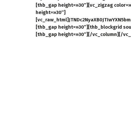
[thb_gap height=»30″][vc_zigzag color
height=»30″]
[vc_raw_html]JTNDc2NyaXB0JTIwYXN5b
[thb_gap height=»30″][thb_blockgrid sou
[thb_gap height=»30″][/vc_column][/vc_