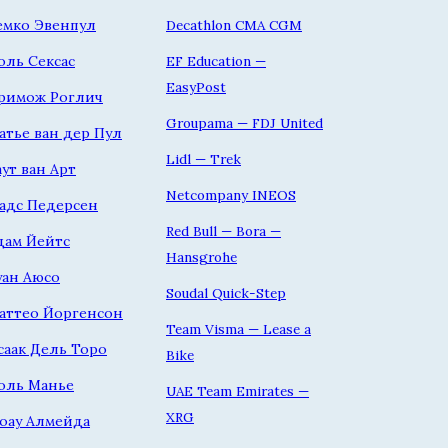
емко Эвенпул
Decathlon CMA CGM
оль Сексас
EF Education —
EasyPost
римож Роглич
Groupama — FDJ United
атье ван дер Пул
Lidl — Trek
аут ван Арт
Netcompany INEOS
адс Педерсен
Red Bull — Bora —
дам Йейтс
Hansgrohe
уан Аюсо
Soudal Quick-Step
аттео Йоргенсон
Team Visma — Lease a
саак Дель Торо
Bike
оль Манье
UAE Team Emirates —
XRG
оау Алмейда