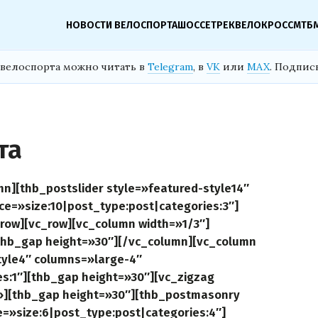
НОВОСТИ ВЕЛОСПОРТА
ШОССЕ
ТРЕК
ВЕЛОКРОСС
МТБ
велоспорта можно читать в
Telegram
, в
VK
или
MAX
. Подпис
та
n][thb_postslider style=»featured-style14″
ce=»size:10|post_type:post|categories:3″]
row][vc_row][vc_column width=»1/3″]
[thb_gap height=»30″][/vc_column][vc_column
tyle4″ columns=»large-4″
es:1″][thb_gap height=»30″][vc_zigzag
»][thb_gap height=»30″][thb_postmasonry
e=»size:6|post_type:post|categories:4″]