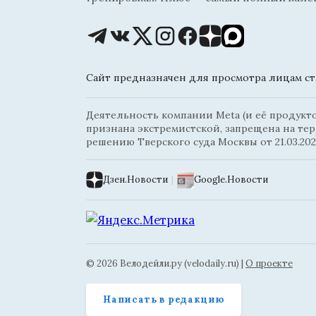
Сайт предназначен для просмотра лицам ста
Деятельность компании Meta (и её продуктов
признана экстремистской, запрещена на те
решению Тверского суда Москвы от 21.03.202
Дзен.Новости
|
Google.Новости
© 2026 Велодейли.ру (velodaily.ru) |
О проекте
Написать в редакцию