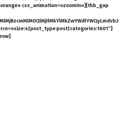
=»orange» css_animation=»zoomIn»][thb_gap
mMlMjBzcmMlM0QlMjIlMkYlMkZwYWdlYWQyLmdvb2dsZXN5
rce=»size:4|post_type:post|categories:1601″]
row]