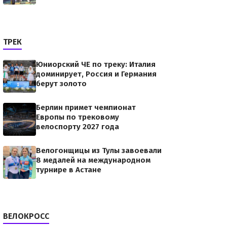
bmRpY2F0aW9uLmNvbSUyRnBhZ2VhZCUyRmpzJTJGYWRzYnl
ТРЕК
Юниорский ЧЕ по треку: Италия
доминирует, Россия и Германия
берут золото
Берлин примет чемпионат
Европы по трековому
велоспорту 2027 года
Велогонщицы из Тулы завоевали
8 медалей на международном
турнире в Астане
ВЕЛОКРОСС