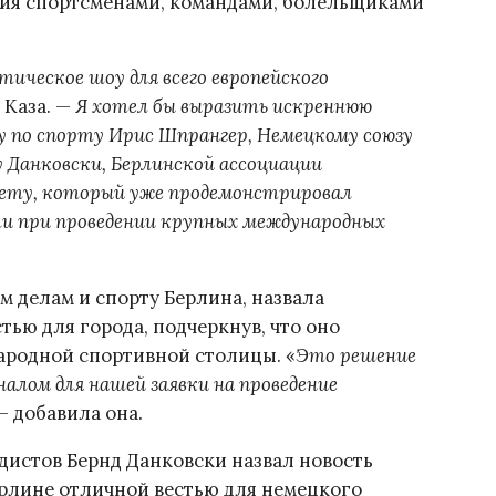
ния спортсменами, командами, болельщиками
ическое шоу для всего европейского
 Каза. —
Я хотел бы выразить искреннюю
ру по спорту Ирис Шпрангер, Немецкому союзу
у Данковски, Берлинской ассоциации
тету, который уже продемонстрировал
и при проведении крупных международных
м делам и спорту Берлина, назвала
ью для города, подчеркнув, что оно
ародной спортивной столицы. «
Это решение
алом для нашей заявки на проведение
 — добавила она.
дистов Бернд Данковски назвал новость
ерлине отличной вестью для немецкого