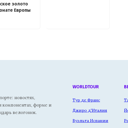
ское золото
онате Европы
WORLDTOUR
В
орте: новостях,
Тур де Франс
Т
и компонентах, форме и
Джиро д'Италия
Й
ндарь велогонок.
Вуэльта Испании
Р