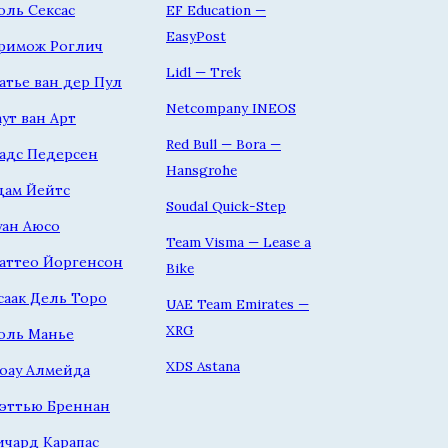
оль Сексас
EF Education —
EasyPost
римож Роглич
Lidl — Trek
атье ван дер Пул
Netcompany INEOS
аут ван Арт
Red Bull — Bora —
адс Педерсен
Hansgrohe
дам Йейтс
Soudal Quick-Step
уан Аюсо
Team Visma — Lease a
аттео Йоргенсон
Bike
саак Дель Торо
UAE Team Emirates —
XRG
оль Манье
XDS Astana
оау Алмейда
эттью Бреннан
ичард Карапас