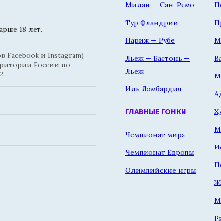
Милан — Сан-Ремо
П
Тур Фландрии
П
рше 18 лет.
Париж — Рубе
М
 Facebook и Instagram)
Льеж — Бастонь —
В
рритории России по
Льеж
2.
М
Иль Ломбардия
А
Х
ГЛАВНЫЕ ГОНКИ
М
Чемпионат мира
И
Чемпионат Европы
П
Олимпийские игры
Ж
М
Р