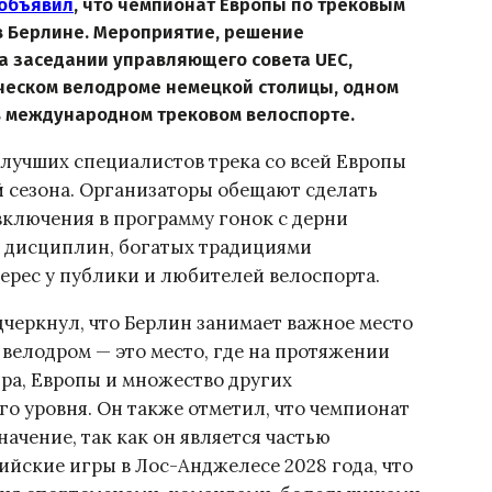
объявил
, что чемпионат Европы по трековым
 в Берлине. Мероприятие, решение
а заседании управляющего совета UEC,
рическом велодроме немецкой столицы, одном
в международном трековом велоспорте.
лучших специалистов трека со всей Европы
 сезона. Организаторы обещают сделать
включения в программу гонок с дерни
х дисциплин, богатых традициями
рес у публики и любителей велоспорта.
черкнул, что Берлин занимает важное место
о велодром — это место, где на протяжении
ра, Европы и множество других
о уровня. Он также отметил, что чемпионат
начение, так как он является частью
йские игры в Лос-Анджелесе 2028 года, что