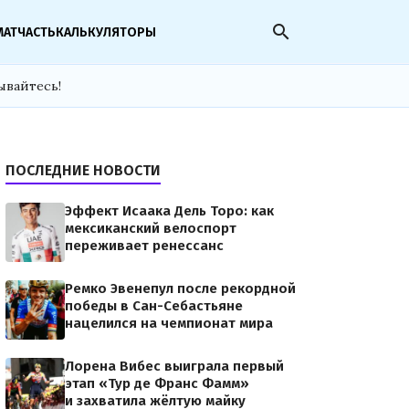
search
МАТЧАСТЬ
КАЛЬКУЛЯТОРЫ
ывайтесь!
ПОСЛЕДНИЕ НОВОСТИ
Эффект Исаака Дель Торо: как
мексиканский велоспорт
переживает ренессанс
Ремко Эвенепул после рекордной
победы в Сан-Себастьяне
нацелился на чемпионат мира
Лорена Вибес выиграла первый
этап «Тур де Франс Фамм»
и захватила жёлтую майку