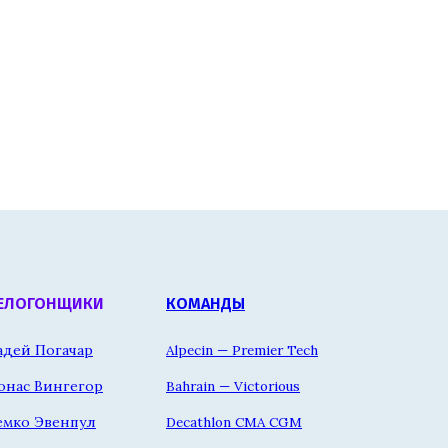
ЕЛОГОНЩИКИ
КОМАНДЫ
адей Погачар
Alpecin — Premier Tech
онас Вингегор
Bahrain — Victorious
емко Эвенпул
Decathlon CMA CGM