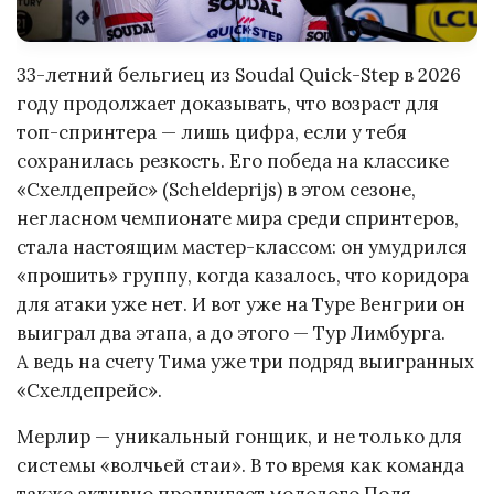
33-летний бельгиец из Soudal Quick-Step в 2026
году продолжает доказывать, что возраст для
топ-спринтера — лишь цифра, если у тебя
сохранилась резкость. Его победа на классике
«Схелдепрейс» (Scheldeprijs) в этом сезоне,
негласном чемпионате мира среди спринтеров,
стала настоящим мастер-классом: он умудрился
«прошить» группу, когда казалось, что коридора
для атаки уже нет. И вот уже на Туре Венгрии он
выиграл два этапа, а до этого — Тур Лимбурга.
А ведь на счету Тима уже три подряд выигранных
«Схелдепрейс».
Мерлир — уникальный гонщик, и не только для
системы «волчьей стаи». В то время как команда