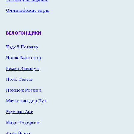
Олимпийские игры
ВЕЛОГОНЩИКИ
Тадей Погачар
Йонас Вингегор
Ремко Эвенпул
Поль Сексас
Примож Роглич
Матье ван дер Пул
Ваут ван Арт
Мадс Педерсен
Адам Йейтс