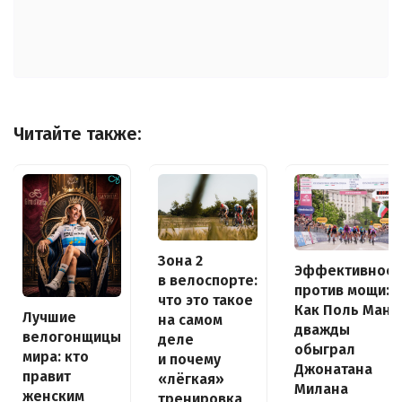
Читайте также:
Зона 2
Эффективност
в велоспорте:
против мощи:
что это такое
Как Поль Мань
Лучшие
на самом
дважды
велогонщицы
деле
обыграл
мира: кто
и почему
Джонатана
правит
«лёгкая»
Милана
женским
тренировка