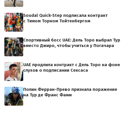
Soudal Quick-Step подписала контракт
с Тимом Торном Тойтенбергом
Спортивный босс UAE: Дель Торо выбрал Тур
вместо Джиро, чтобы учиться у Погачара
UAE продлила контракт с Дель Торо на фоне
слухов о подписании Сексаса
Полин Ферран-Прево признала поражение
на Тур де Франс Фамм