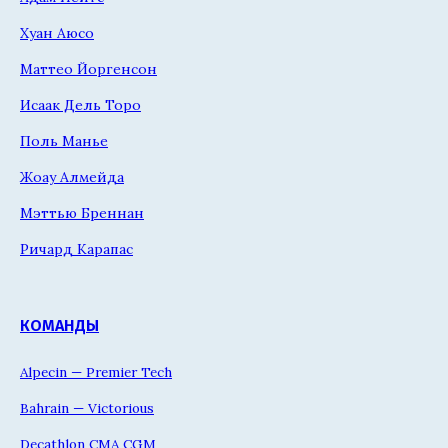
Хуан Аюсо
Маттео Йоргенсон
Исаак Дель Торо
Поль Манье
Жоау Алмейда
Мэттью Бреннан
Ричард Карапас
КОМАНДЫ
Alpecin — Premier Tech
Bahrain — Victorious
Decathlon CMA CGM