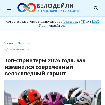
menu
search
Новости велоспорта можно читать в
Telegram
, в
VK
или
MAX
.
Подписывайтесь!
Главная
→
Матчасть
16/05/2026 — 00:23
Топ-спринтеры 2026 года: как
изменился современный
велосипедный спринт