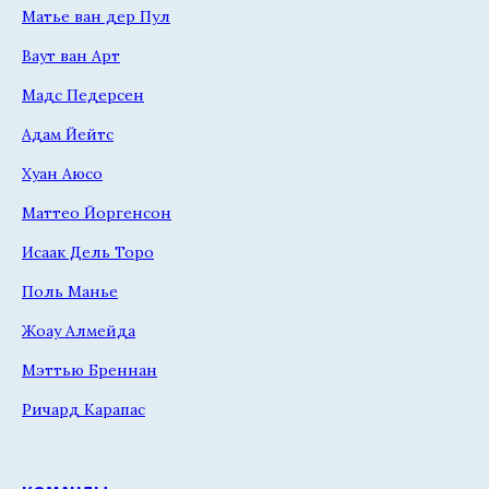
Матье ван дер Пул
Ваут ван Арт
Мадс Педерсен
Адам Йейтс
Хуан Аюсо
Маттео Йоргенсон
Исаак Дель Торо
Поль Манье
Жоау Алмейда
Мэттью Бреннан
Ричард Карапас