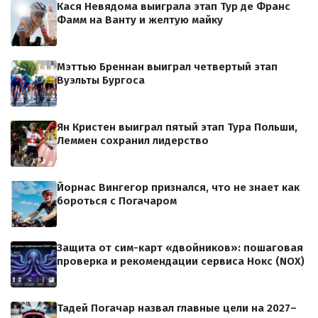
Кася Невядома выиграла этап Тур де Франс
Фамм на Ванту и желтую майку
Мэттью Бреннан выиграл четвертый этап
Вуэльты Бургоса
Ян Кристен выиграл пятый этап Тура Польши,
Леммен сохранил лидерство
Йорнас Вингегор признался, что не знает как
бороться с Погачаром
Защита от сим-карт «двойников»: пошаговая
проверка и рекомендации сервиса Нокс (NOX)
Тадей Погачар назвал главные цели на 2027–