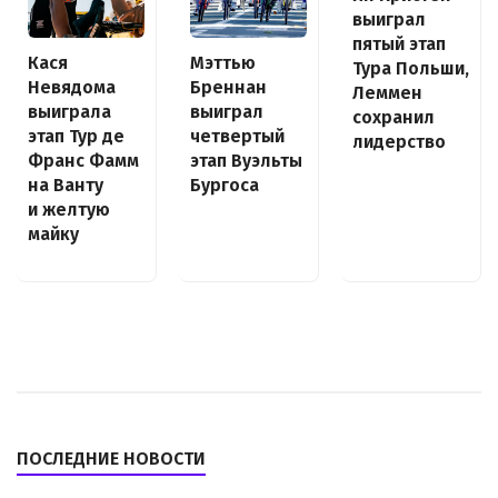
выиграл
пятый этап
Кася
Мэттью
Тура Польши,
Невядома
Бреннан
Леммен
выиграла
выиграл
сохранил
этап Тур де
четвертый
лидерство
Франс Фамм
этап Вуэльты
на Ванту
Бургоса
и желтую
майку
ПОСЛЕДНИЕ НОВОСТИ