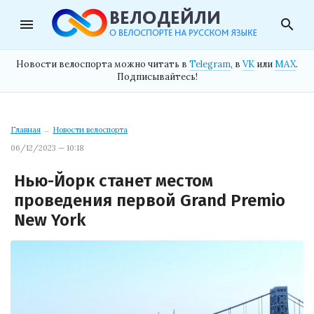
menu
search
Новости велоспорта можно читать в
Telegram
, в
VK
или
MAX
.
Подписывайтесь!
Главная
→
Новости велоспорта
06/12/2023 — 10:18
Нью-Йорк станет местом
проведения первой Grand Premio
New York