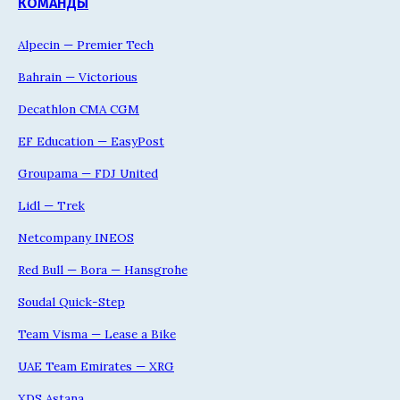
КОМАНДЫ
Alpecin — Premier Tech
Bahrain — Victorious
Decathlon CMA CGM
EF Education — EasyPost
Groupama — FDJ United
Lidl — Trek
Netcompany INEOS
Red Bull — Bora — Hansgrohe
Soudal Quick-Step
Team Visma — Lease a Bike
UAE Team Emirates — XRG
XDS Astana