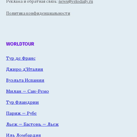
Реклама и обратная связь:
news@velodaily.ru
Политика конфиденциальности
WORLDTOUR
Тур де Франс
Джиро д'Италия
Вуэльта Испании
Милан — Сан-Ремо
Тур Фландрии
Париж — Рубе
Льеж — Бастонь — Льеж
Иль Ломбардия