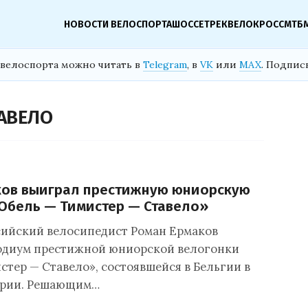
НОВОСТИ ВЕЛОСПОРТА
ШОССЕ
ТРЕК
ВЕЛОКРОСС
МТБ
велоспорта можно читать в
Telegram
, в
VK
или
MAX
. Подпис
АВЕЛО
ков выиграл престижную юниорскую
Обель — Тимистер — Ставело»
сийский велосипедист Роман Ермаков
одиум престижной юниорской велогонки
стер — Ставело», состоявшейся в Бельгии в
тории. Решающим…