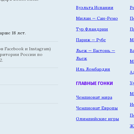
Вуэльта Испании
Р
Милан — Сан-Ремо
П
Тур Фландрии
П
рше 18 лет.
Париж — Рубе
М
 Facebook и Instagram)
Льеж — Бастонь —
В
рритории России по
Льеж
2.
М
Иль Ломбардия
А
Х
ГЛАВНЫЕ ГОНКИ
М
Чемпионат мира
И
Чемпионат Европы
П
Олимпийские игры
Ж