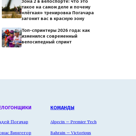
Зона 2 в велоспорте: что это
такое на самом деле и почему
«лёгкая» тренировка Погачара
загонит вас в красную зону
Топ-спринтеры 2026 года: как
изменился современный
велосипедный спринт
ЕЛОГОНЩИКИ
КОМАНДЫ
адей Погачар
Alpecin — Premier Tech
онас Вингегор
Bahrain — Victorious