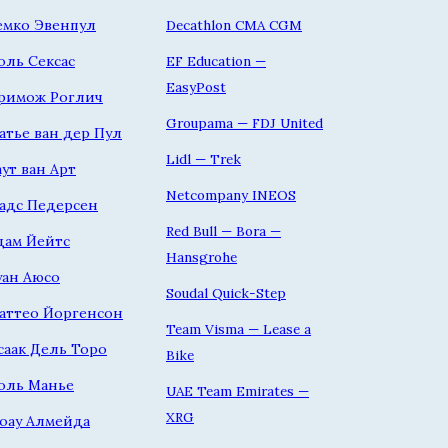
емко Эвенпул
Decathlon CMA CGM
оль Сексас
EF Education —
EasyPost
римож Роглич
Groupama — FDJ United
атье ван дер Пул
Lidl — Trek
аут ван Арт
Netcompany INEOS
адс Педерсен
Red Bull — Bora —
дам Йейтс
Hansgrohe
уан Аюсо
Soudal Quick-Step
аттео Йоргенсон
Team Visma — Lease a
саак Дель Торо
Bike
оль Манье
UAE Team Emirates —
XRG
оау Алмейда