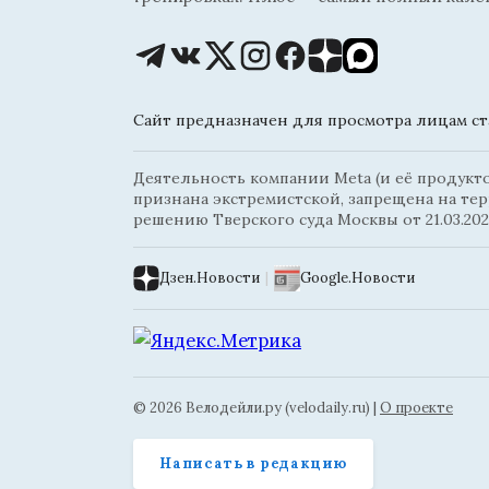
Сайт предназначен для просмотра лицам ста
Деятельность компании Meta (и её продуктов
признана экстремистской, запрещена на те
решению Тверского суда Москвы от 21.03.202
Дзен.Новости
|
Google.Новости
© 2026 Велодейли.ру (velodaily.ru) |
О проекте
Написать в редакцию