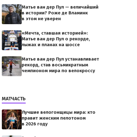
Матье ван дер Пул — величайший
в истории? Роже де Вламинк
в этом не уверен
«Мечта, ставшая историей»:
Матье ван дер Пул о рекорде,
лыжах и планах на шоссе
Матье ван дер Пул устанавливает
рекорд, став восьмикратным
чемпионом мира по велокроссу
МАТЧАСТЬ
Лучшие велогонщицы мира: кто
правит женским пелотоном
в 2026 году