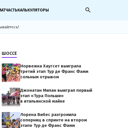
search
МАТЧАСТЬ
КАЛЬКУЛЯТОРЫ
ывайтесь!
ШОССЕ
Норвежка Хаугсет выиграла
третий этап Тур де Франс Фамм
сольным отрывом
Джонатан Милан выиграл первый
этап «Тура Польши»
в итальянской майке
Лорена Вибес разгромила
соперниц в спринте на втором
этапе Тур де Франс Фамм