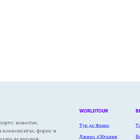
WORLDTOUR
В
орте: новостях,
Тур де Франс
Т
и компонентах, форме и
Джиро д'Италия
Й
ндарь велогонок.