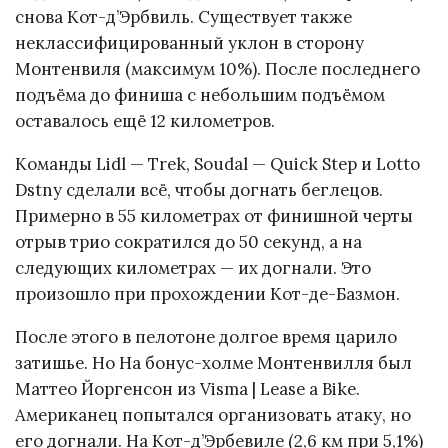
снова Кот-д’Эрбвиль. Существует также
неклассифицированный уклон в сторону
Монтенвиля (максимум 10%). После последнего
подъёма до финиша с небольшим подъёмом
оставалось ещё 12 километров.
Команды Lidl — Trek, Soudal — Quick Step и Lotto
Dstny сделали всё, чтобы догнать беглецов.
Примерно в 55 километрах от финишной черты
отрыв трио сократился до 50 секунд, а на
следующих километрах — их догнали. Это
произошло при прохождении Кот-де-Базмон.
После этого в пелотоне долгое время царило
затишье. Но На бонус-холме Монтенвилля был
Маттео Йоргенсон из Visma | Lease a Bike.
Американец попытался организовать атаку, но
его догнали. На Кот-д’Эрбевиле (2,6 км при 5,1%)