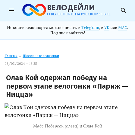
menu
search
Новости велоспорта можно читать в
Telegram
, в
VK
или
MAX
.
Подписывайтесь!
Главная
→
Шоссейные велогонки
03/03/2024 — 18:35
Олав Кой одержал победу на
первом этапе велогонки «Париж —
Ницца»
Мадс Педерсен (слева) и Олав Кой