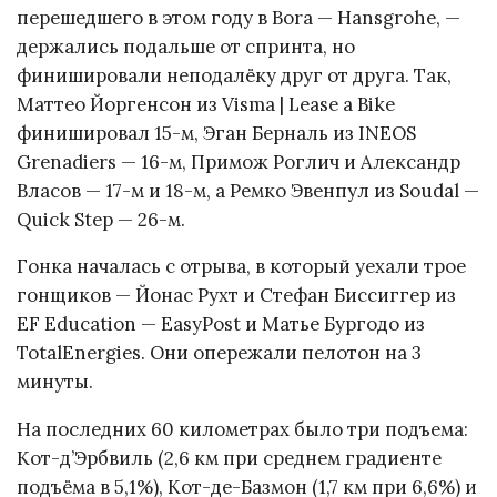
перешедшего в этом году в Bora — Hansgrohe, —
держались подальше от спринта, но
финишировали неподалёку друг от друга. Так,
Маттео Йоргенсон из Visma | Lease a Bike
финишировал 15-м, Эган Берналь из INEOS
Grenadiers — 16-м, Примож Роглич и Александр
Власов — 17-м и 18-м, а Ремко Эвенпул из Soudal —
Quick Step — 26-м.
Гонка началась с отрыва, в который уехали трое
гонщиков — Йонас Рухт и Стефан Биссиггер из
EF Education — EasyPost и Матье Бургодо из
TotalEnergies. Они опережали пелотон на 3
минуты.
На последних 60 километрах было три подъема:
Кот-д’Эрбвиль (2,6 км при среднем градиенте
подъёма в 5,1%), Кот-де-Базмон (1,7 км при 6,6%) и