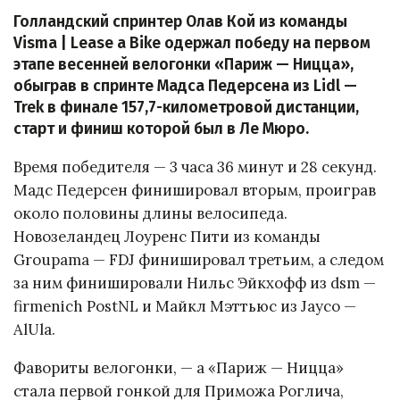
Голландский спринтер Олав Кой из команды
Visma | Lease a Bike одержал победу на первом
этапе весенней велогонки «Париж — Ницца»,
обыграв в спринте Мадса Педерсена из Lidl —
Trek в финале 157,7-километровой дистанции,
старт и финиш которой был в Ле Мюро.
Время победителя — 3 часа 36 минут и 28 секунд.
Мадс Педерсен финишировал вторым, проиграв
около половины длины велосипеда.
Новозеландец Лоуренс Пити из команды
Groupama — FDJ финишировал третьим, а следом
за ним финишировали Нильс Эйкхофф из dsm —
firmenich PostNL и Майкл Мэттьюс из Jayco —
AlUla.
Фавориты велогонки, — а «Париж — Ницца»
стала первой гонкой для Приможа Роглича,