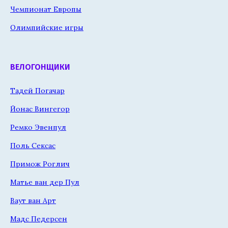
Чемпионат Европы
Олимпийские игры
ВЕЛОГОНЩИКИ
Тадей Погачар
Йонас Вингегор
Ремко Эвенпул
Поль Сексас
Примож Роглич
Матье ван дер Пул
Ваут ван Арт
Мадс Педерсен