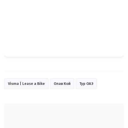
Visma | Lease a Bike
Олав Кой
Тур ОАЭ