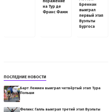
поражение
Бреннан
на Тур де
выиграл
Франс Фамм
первый этап
Вуэльты
Бургоса
ПОСЛЕДНИЕ НОВОСТИ
Барт Леммен выиграл четвёртый этап Тура
Польши
Феликс Галль выиграл третий этап Вуэльты