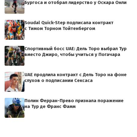
Бургоса и отобрал лидерство у Оскара Онли
Soudal Quick-Step подписала контракт
с Тимом Торном Тойтенбергом
Спортивный босс UAE: Дель Торо выбрал Тур
вместо Джиро, чтобы учиться у Погачара
UAE продлила контракт с Дель Торо на фоне
слухов о подписании Сексаса
Полин Ферран-Прево признала поражение
на Тур де Франс Фамм