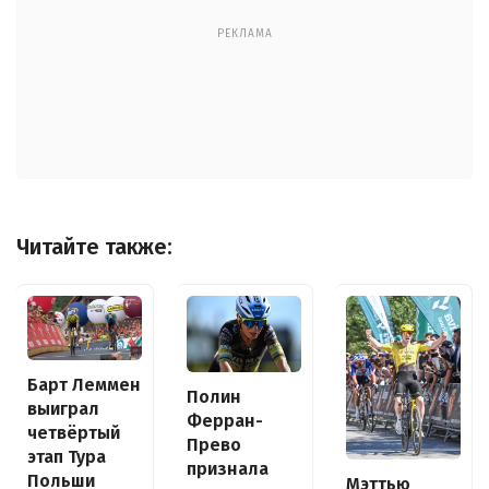
РЕКЛАМА
Читайте также:
Барт Леммен
Полин
выиграл
Ферран-
четвёртый
Прево
этап Тура
признала
Польши
Мэттью