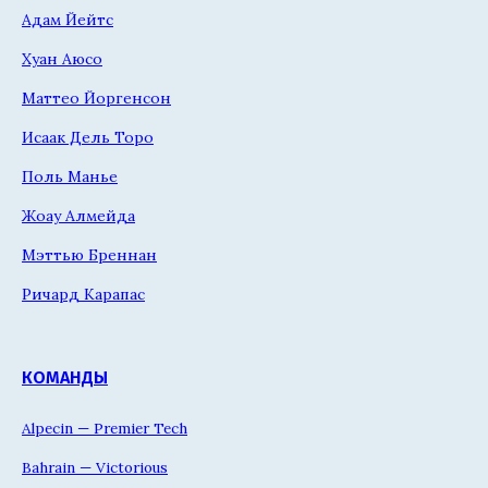
Адам Йейтс
Хуан Аюсо
Маттео Йоргенсон
Исаак Дель Торо
Поль Манье
Жоау Алмейда
Мэттью Бреннан
Ричард Карапас
КОМАНДЫ
Alpecin — Premier Tech
Bahrain — Victorious