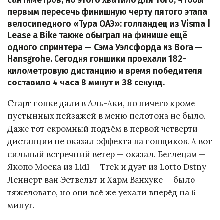
сантиметров, но этого хватило для того, чтобы
первым пересечь финишную черту пятого этапа
велосипедного «Тура ОАЭ»: голландец из Visma |
Lease a Bike также обыграл на финише ещё
одного спринтера — Сэма Уэлсфорда из Bora —
Hansgrohe. Сегодня гонщики проехали 182-
километровую дистанцию и время победителя
составило 4 часа 8 минут и 38 секунд.
Старт гонке дали в Аль-Аки, но ничего кроме
пустынных пейзажей в меню пелотона не было.
Даже тот скромный подъём в первой четверти
дистанции не оказал эффекта на гонщиков. А вот
сильный встречный ветер — оказал. Беглецам —
Якопо Моска из Lidl — Trek и дуэт из Lotto Dstny
Леннерт ван Эетвельт и Харм Ванхуке — было
тяжеловато, но они всё же уехали вперёд на 6
минут.