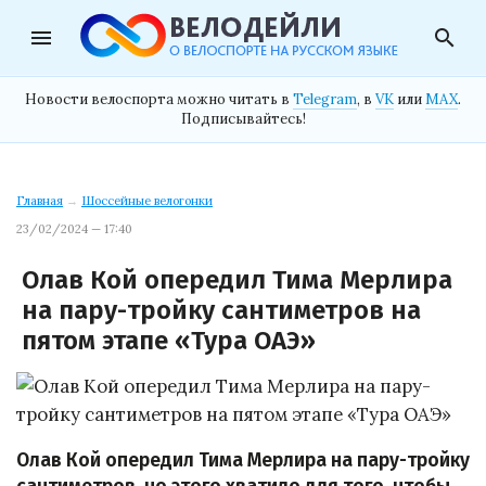
menu
search
Новости велоспорта можно читать в
Telegram
, в
VK
или
MAX
.
Подписывайтесь!
Главная
→
Шоссейные велогонки
23/02/2024 — 17:40
Олав Кой опередил Тима Мерлира
на пару-тройку сантиметров на
пятом этапе «Тура ОАЭ»
Олав Кой опередил Тима Мерлира на пару-тройку