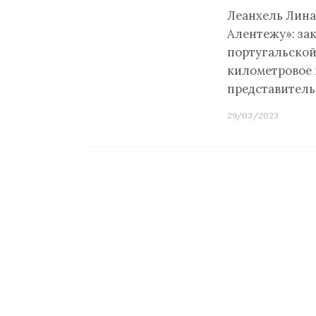
Леанхель Лина
Алентежу»: за
португальской
километровое 
представитель
29/03/2023