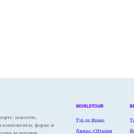
WORLDTOUR
В
орте: новостях,
Тур де Франс
Т
и компонентах, форме и
Джиро д'Италия
Й
ндарь велогонок.