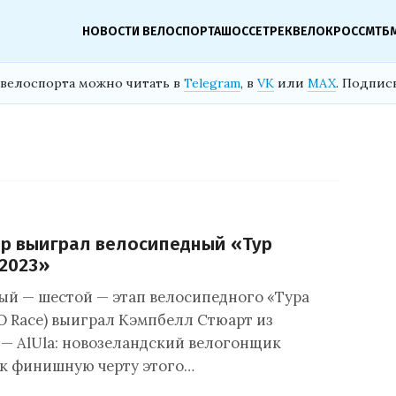
НОВОСТИ ВЕЛОСПОРТА
ШОССЕ
ТРЕК
ВЕЛОКРОСС
МТБ
велоспорта можно читать в
Telegram
, в
VK
или
MAX
. Подпис
р выиграл велосипедный «Тур
2023»
й — шестой — этап велосипедного «Тура
O Race) выиграл Кэмпбелл Стюарт из
 — AlUla: новозеландский велогонщик
к финишную черту этого…