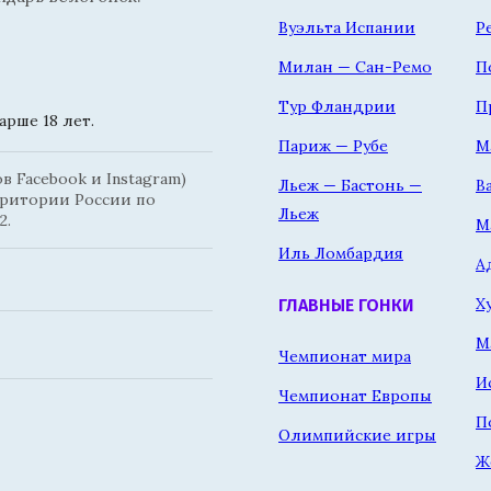
Вуэльта Испании
Р
Милан — Сан-Ремо
П
Тур Фландрии
П
рше 18 лет.
Париж — Рубе
М
 Facebook и Instagram)
Льеж — Бастонь —
В
рритории России по
Льеж
2.
М
Иль Ломбардия
А
Х
ГЛАВНЫЕ ГОНКИ
М
Чемпионат мира
И
Чемпионат Европы
П
Олимпийские игры
Ж