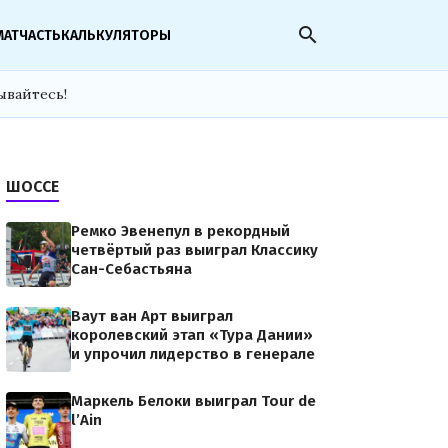
search
МАТЧАСТЬ
КАЛЬКУЛЯТОРЫ
ывайтесь!
ШОССЕ
Ремко Эвенепул в рекордный
четвёртый раз выиграл Классику
Сан-Себастьяна
Ваут ван Арт выиграл
королевский этап «Тура Дании»
и упрочил лидерство в генерале
Маркель Белоки выиграл Tour de
l’Ain