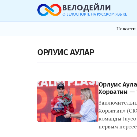
Новости 
ОРЛУИС АУЛАР
Орлуис Аула
Хорватии — 
Заключительны
Хорватии» (CR
команды Jayco
первым пересё