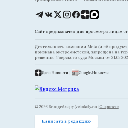
Сайт предназначен для просмотра лицам ста
Деятельность компании Meta (и её продуктов
признана экстремистской, запрещена на те
решению Тверского суда Москвы от 21.03.202
Дзен.Новости
|
Google.Новости
© 2026 Велодейли.ру (velodaily.ru) |
О проекте
Написать в редакцию