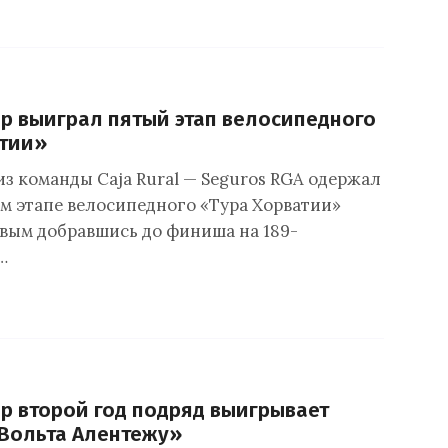
р выиграл пятый этап велосипедного
атии»
из команды Caja Rural — Seguros RGA одержал
ом этапе велосипедного «Тура Хорватии»
ервым добравшись до финиша на 189-
…
р второй год подряд выигрывает
Вольта Алентежу»