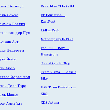
емко Эвенпул
Decathlon CMA CGM
оль Сексас
EF Education —
EasyPost
римож Роглич
Lidl — Trek
атье ван дер Пул
Netcompany INEOS
аут ван Арт
Red Bull — Bora —
адс Педерсен
Hansgrohe
дам Йейтс
Soudal Quick-Step
уан Аюсо
Team Visma — Lease a
аттео Йоргенсон
Bike
саак Дель Торо
UAE Team Emirates —
XRG
оль Манье
XDS Astana
оау Алмейда