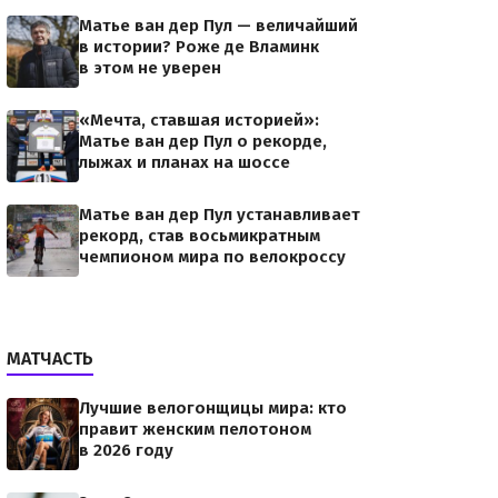
Матье ван дер Пул — величайший
в истории? Роже де Вламинк
в этом не уверен
«Мечта, ставшая историей»:
Матье ван дер Пул о рекорде,
лыжах и планах на шоссе
Матье ван дер Пул устанавливает
рекорд, став восьмикратным
чемпионом мира по велокроссу
МАТЧАСТЬ
Лучшие велогонщицы мира: кто
правит женским пелотоном
в 2026 году