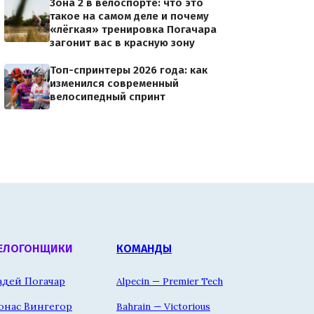
Зона 2 в велоспорте: что это
такое на самом деле и почему
«лёгкая» тренировка Погачара
загонит вас в красную зону
Топ-спринтеры 2026 года: как
изменился современный
велосипедный спринт
ЕЛОГОНЩИКИ
КОМАНДЫ
адей Погачар
Alpecin — Premier Tech
онас Вингегор
Bahrain — Victorious