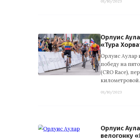
01/10/2023
Орлуис Аула
«Тура Хорв
Орлуис Аулар 
победу на пят
(CRO Race), п
километровой
01/10/2023
Орлуис Аула
велогонку «