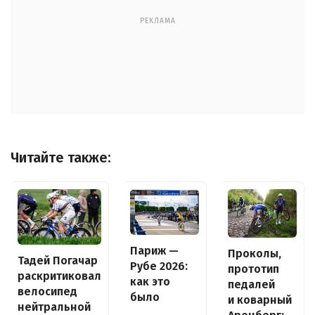
РЕКЛАМА
Читайте также:
Париж —
Проколы,
Тадей Погачар
Рубе 2026:
прототип
раскритиковал
как это
педалей
велосипед
было
и коварный
нейтральной