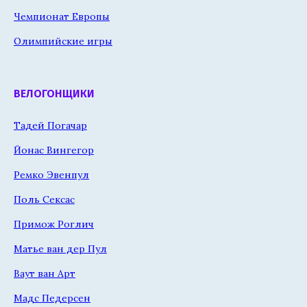
Чемпионат Европы
Олимпийские игры
ВЕЛОГОНЩИКИ
Тадей Погачар
Йонас Вингегор
Ремко Эвенпул
Поль Сексас
Примож Роглич
Матье ван дер Пул
Ваут ван Арт
Мадс Педерсен