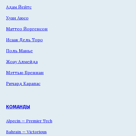
Адам Йейтс
Хуан Аюсо
Маттео Йоргенсон
Исаак Дель Торо
Поль Манье
Жоау Алмейда
Мэттью Бреннан
Ричард Карапас
КОМАНДЫ
Alpecin — Premier Tech
Bahrain — Victorious