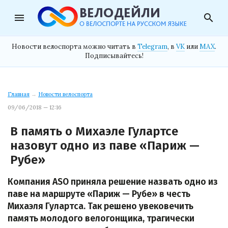
menu
search
Новости велоспорта можно читать в
Telegram
, в
VK
или
MAX
.
Подписывайтесь!
Главная
→
Новости велоспорта
09/06/2018 — 12:16
В память о Михаэле Гулартсе
назовут одно из паве «Париж —
Рубе»
Компания ASO приняла решение назвать одно из
паве на маршруте «Париж — Рубе» в честь
Михаэля Гулартса. Так решено увековечить
память молодого велогонщика, трагически