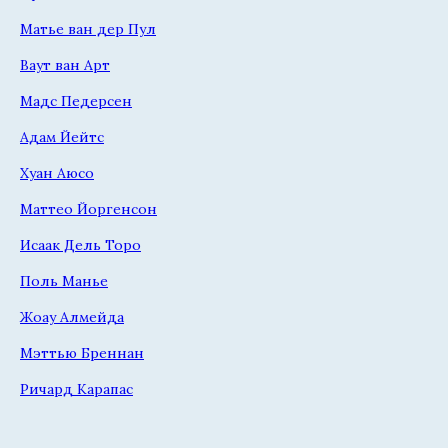
Матье ван дер Пул
Ваут ван Арт
Мадс Педерсен
Адам Йейтс
Хуан Аюсо
Маттео Йоргенсон
Исаак Дель Торо
Поль Манье
Жоау Алмейда
Мэттью Бреннан
Ричард Карапас