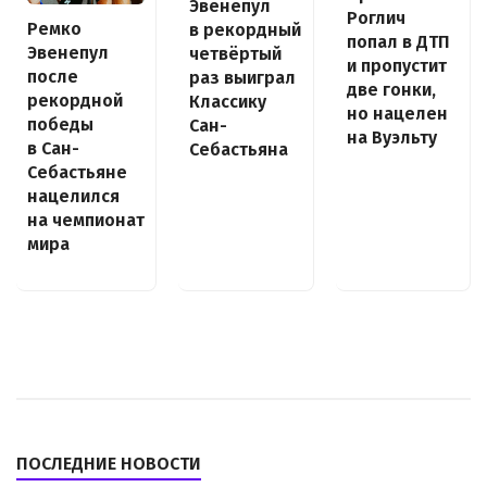
Эвенепул
Роглич
Ремко
в рекордный
попал в ДТП
Эвенепул
четвёртый
и пропустит
после
раз выиграл
две гонки,
рекордной
Классику
но нацелен
победы
Сан-
на Вуэльту
в Сан-
Себастьяна
Себастьяне
нацелился
на чемпионат
мира
ПОСЛЕДНИЕ НОВОСТИ