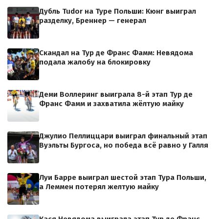
Дубль Tudor на Туре Польши: Кюнг выиграл
разделку, Бреннер — генерал
Скандал на Тур де Франс Фамм: Невядома
подала жалобу на блокировку
Деми Воллеринг выиграла 8-й этап Тур де
Франс Фамм и захватила жёлтую майку
Джулио Пеллиццари выиграл финальный этап
Вуэльты Бургоса, но победа всё равно у Галля
Луи Барре выиграл шестой этап Тура Польши,
а Леммен потерял желтую майку
Кася Невядома выиграла этап Тур де Франс