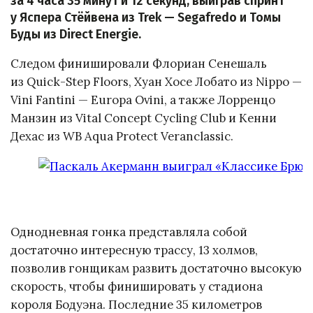
за 4 часа 35 минут и 12 секунд, выиграв спринт
у Яспера Стёйвена из Trek — Segafredo и Томы
Буды из Direct Energie.
Следом финишировали Флориан Сенешаль
из Quick-Step Floors, Хуан Хосе Лобато из Nippo —
Vini Fantini — Europa Ovini, а также Лорренцо
Манзин из Vital Concept Cycling Club и Кенни
Дехас из WB Aqua Protect Veranclassic.
Однодневная гонка представляла собой
достаточно интересную трассу, 13 холмов,
позволив гонщикам развить достаточно высокую
скорость, чтобы финишировать у стадиона
короля Бодуэна. Последние 35 километров