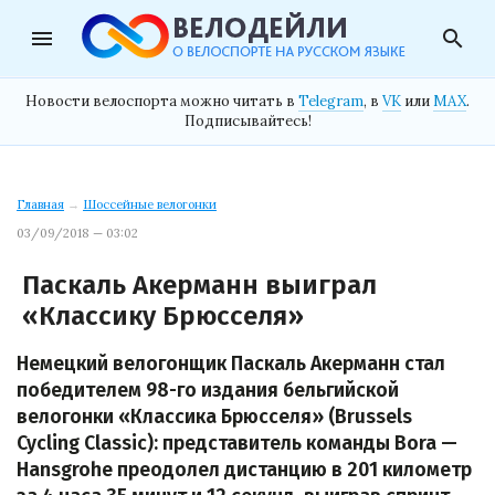
menu
search
Новости велоспорта можно читать в
Telegram
, в
VK
или
MAX
.
Подписывайтесь!
Главная
→
Шоссейные велогонки
03/09/2018 — 03:02
Паскаль Акерманн выиграл
«Классику Брюсселя»
Немецкий велогонщик Паскаль Акерманн стал
победителем 98-го издания бельгийской
велогонки «Классика Брюсселя» (Brussels
Cycling Classic): представитель команды Bora —
Hansgrohe преодолел дистанцию в 201 километр