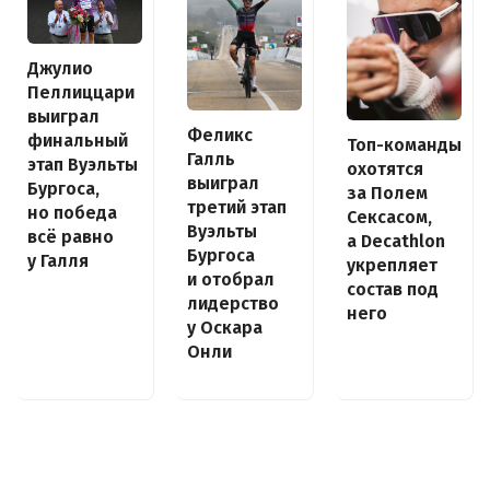
Джулио
Пеллиццари
выиграл
Феликс
финальный
Топ-команды
Галль
этап Вуэльты
охотятся
выиграл
Бургоса,
за Полем
третий этап
но победа
Сексасом,
Вуэльты
всё равно
а Decathlon
Бургоса
у Галля
укрепляет
и отобрал
состав под
лидерство
него
у Оскара
Онли