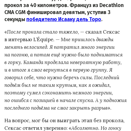
прокол за 40 километров. Француз из Decathlon
CMA CGM финишировал девятым, уступив 3
секунды
победителю Исааку дель Торо
.
«
После прокола стало тяжело
, — сказал Сексас
в интервью L’Équipe. —
Мне пришлось дважды
менять велосипед. Я потратил много энергии
на погоню, а потом ещё нужно было подниматься
в горку. Команда проделала невероятную работу,
и в итоге я смог вернуться в первую группу. Я
говорил себе, что нужно беречь силы. Последний
подъём был не таким крутым, как я ожидал,
поэтому сумел сэкономить немного энергии,
но ошибся с позицией в начале спуска. А у подножия
последнего подъёма не смог закрыть разрыв
».
На вопрос, мог бы он выиграть этап без прокола,
Сексас ответил уверенно: «
Абсолютно. Но гонку