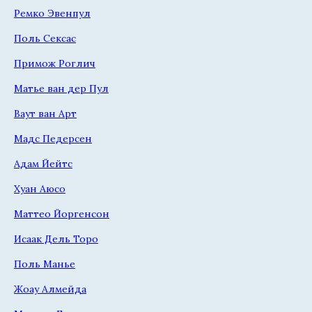
Ремко Эвенпул
Поль Сексас
Примож Роглич
Матье ван дер Пул
Ваут ван Арт
Мадс Педерсен
Адам Йейтс
Хуан Аюсо
Маттео Йоргенсон
Исаак Дель Торо
Поль Манье
Жоау Алмейда