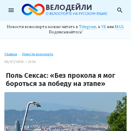
menu
search
Новости велоспорта можно читать в
Telegram
, в
VK
или
MAX
.
Подписывайтесь!
Главная
→
Новости велоспорта
05/07/2026 — 21:34
Поль Сексас: «Без прокола я мог
бороться за победу на этапе»