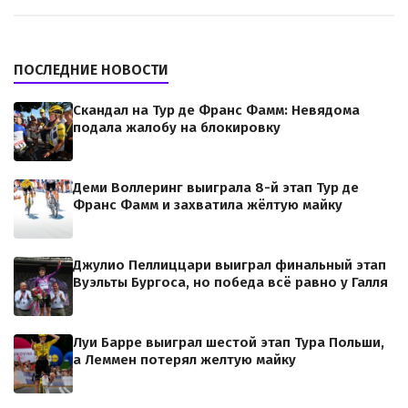
ПОСЛЕДНИЕ НОВОСТИ
Скандал на Тур де Франс Фамм: Невядома
подала жалобу на блокировку
Деми Воллеринг выиграла 8-й этап Тур де
Франс Фамм и захватила жёлтую майку
Джулио Пеллиццари выиграл финальный этап
Вуэльты Бургоса, но победа всё равно у Галля
Луи Барре выиграл шестой этап Тура Польши,
а Леммен потерял желтую майку