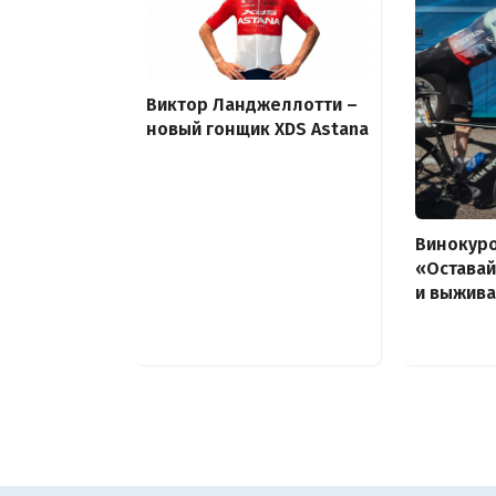
Виктор Ланджеллотти –
новый гонщик XDS Astana
Винокуро
«Остава
и выжив