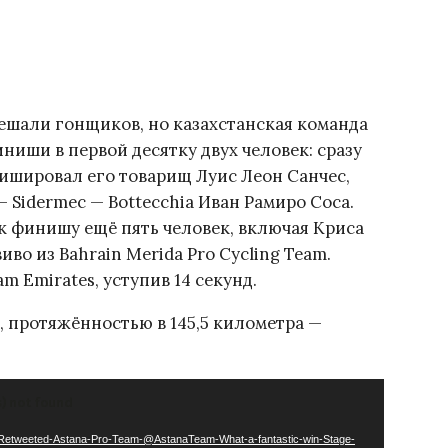
ешали гонщиков, но казахстанская команда
иниши в первой десятку двух человек: сразу
нишировал его товарищ Луис Леон Санчес,
 Sidermec — Bottecchia Иван Рамиро Соса.
к финишу ещё пять человек, включая Криса
во из Bahrain Merida Pro Cycling Team.
m Emirates, уступив 14 секунд.
, протяжённостью в 145,5 километра —
s) not found
04/Retweeted-Astana-Pro-Team-@AstanaTeam-What-a-fantastic-win-Stage-