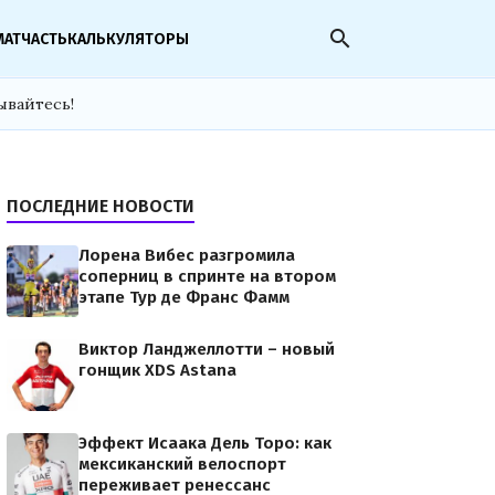
search
МАТЧАСТЬ
КАЛЬКУЛЯТОРЫ
ывайтесь!
ПОСЛЕДНИЕ НОВОСТИ
Лорена Вибес разгромила
соперниц в спринте на втором
этапе Тур де Франс Фамм
Виктор Ланджеллотти – новый
гонщик XDS Astana
Эффект Исаака Дель Торо: как
мексиканский велоспорт
переживает ренессанс