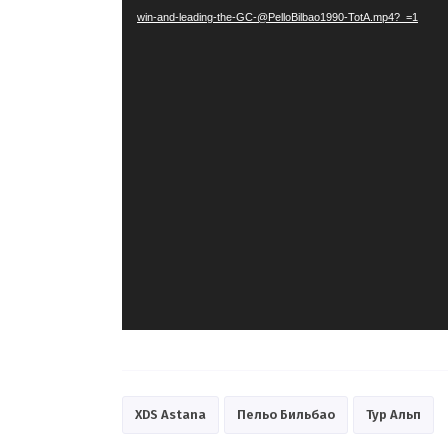
win-and-leading-the-GC-@PelloBilbao1990-TotA.mp4?_=1
XDS Astana
Пельо Бильбао
Тур Альп