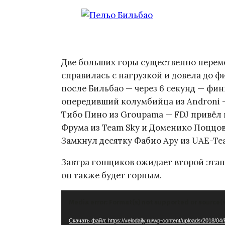
Две больших горы существенно перем
справилась с нагрузкой и довела до ф
после Бильбао — через 6 секунд — фи
опередивший колумбийца из Androni —
Тибо Пино из Groupama — FDJ привёл 
Фрума из Team Sky и Доменико Поццови
Замкнул десятку Фабио Ару из UAE-Tea
Завтра гонщиков ожидает второй этап
он также будет горным.
Видеоплеер
Media error: Format(s) not supported or source(
Скачать файл: https://velodaily.ru/wp-content/uploads/2018/