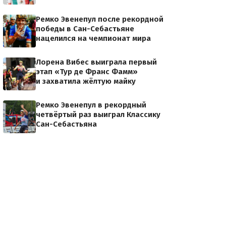
Ремко Эвенепул после рекордной
победы в Сан-Себастьяне
нацелился на чемпионат мира
Лорена Вибес выиграла первый
этап «Тур де Франс Фамм»
и захватила жёлтую майку
Ремко Эвенепул в рекордный
четвёртый раз выиграл Классику
Сан-Себастьяна