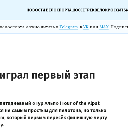
НОВОСТИ ВЕЛОСПОРТА
ШОССЕ
ТРЕК
ВЕЛОКРОСС
МТБ
велоспорта можно читать в
Telegram
, в
VK
или
MAX
. Подпис
играл первый этап
пятидневный «Тур Альп» (Tour of the Alps):
я не самым простым для пелотона, но только
eam, который первым пересёк финишную черту
у.