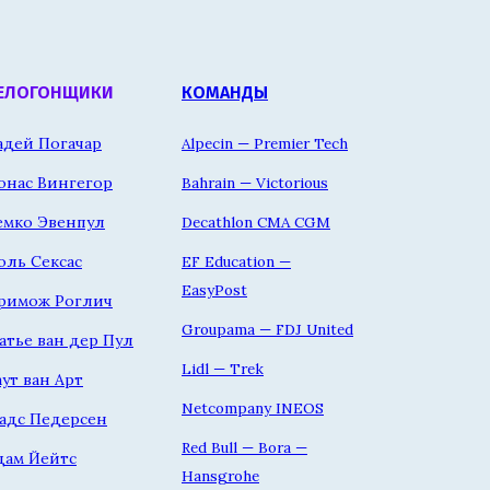
ЕЛОГОНЩИКИ
КОМАНДЫ
адей Погачар
Alpecin — Premier Tech
онас Вингегор
Bahrain — Victorious
емко Эвенпул
Decathlon CMA CGM
оль Сексас
EF Education —
EasyPost
римож Роглич
Groupama — FDJ United
атье ван дер Пул
Lidl — Trek
аут ван Арт
Netcompany INEOS
адс Педерсен
Red Bull — Bora —
дам Йейтс
Hansgrohe