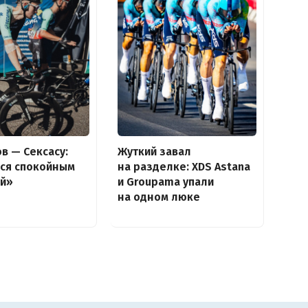
в — Сексасу:
Жуткий завал
йся спокойным
на разделке: XDS Astana
ай»
и Groupama упали
на одном люке