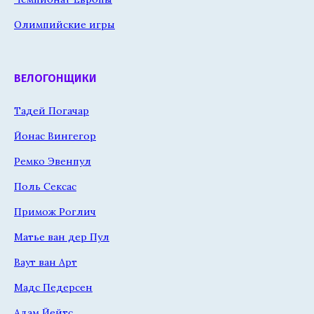
Олимпийские игры
ВЕЛОГОНЩИКИ
Тадей Погачар
Йонас Вингегор
Ремко Эвенпул
Поль Сексас
Примож Роглич
Матье ван дер Пул
Ваут ван Арт
Мадс Педерсен
Адам Йейтс