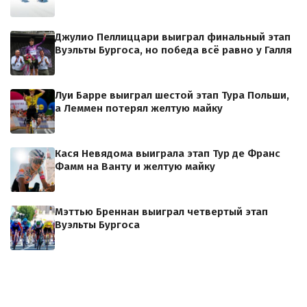
Джулио Пеллиццари выиграл финальный этап
Вуэльты Бургоса, но победа всё равно у Галля
Луи Барре выиграл шестой этап Тура Польши,
а Леммен потерял желтую майку
Кася Невядома выиграла этап Тур де Франс
Фамм на Ванту и желтую майку
Мэттью Бреннан выиграл четвертый этап
Вуэльты Бургоса