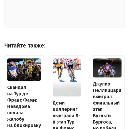
Читайте также:
Джулио
Скандал
Пеллиццари
на Тур де
выиграл
Франс Фамм:
Деми
финальный
Невядома
Воллеринг
этап
подала
выиграла 8-
Вуэльты
жалобу
й этап Тур
Бургоса,
на блокировку
де Франс
но победа