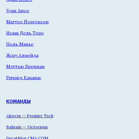
Хуан Аюсо
Маттео Йоргенсон
Исаак Дель Торо
Поль Манье
Жоау Алмейда
Мэттью Бреннан
Ричард Карапас
КОМАНДЫ
Alpecin — Premier Tech
Bahrain — Victorious
Decathlon CMA CGM