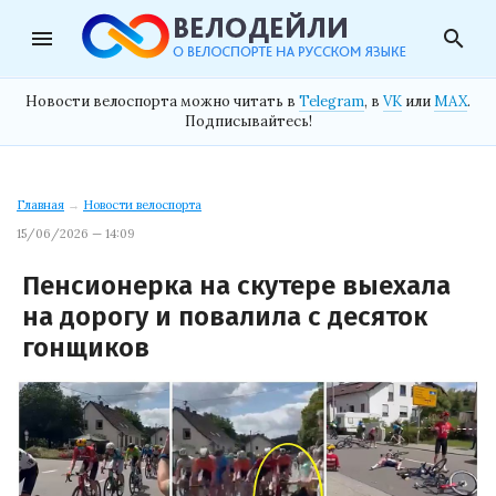
menu
search
Новости велоспорта можно читать в
Telegram
, в
VK
или
MAX
.
Подписывайтесь!
Главная
→
Новости велоспорта
15/06/2026 — 14:09
Пенсионерка на скутере выехала
на дорогу и повалила с десяток
гонщиков